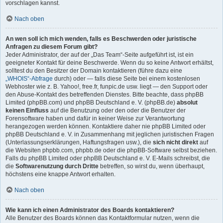
vorschlagen kannst.
Nach oben
An wen soll ich mich wenden, falls es Beschwerden oder juristische
Anfragen zu diesem Forum gibt?
Jeder Administrator, der auf der „Das Team“-Seite aufgeführt ist, ist ein
geeigneter Kontakt für deine Beschwerde. Wenn du so keine Antwort erhältst,
solltest du den Besitzer der Domain kontaktieren (führe dazu eine
„WHOIS“-Abfrage
durch) oder — falls diese Seite bei einem kostenlosen
Webhoster wie z. B. Yahoo!, free.fr, funpic.de usw. liegt — den Support oder
den Abuse-Kontakt des betreffenden Dienstes. Bitte beachte, dass phpBB
Limited (phpBB.com) und phpBB Deutschland e. V. (phpBB.de)
absolut
keinen Einfluss
auf die Benutzung oder den oder die Benutzer der
Forensoftware haben und dafür in keiner Weise zur Verantwortung
herangezogen werden können. Kontaktiere daher nie phpBB Limited oder
phpBB Deutschland e. V. in Zusammenhang mit jeglichen juristischen Fragen
(Unterlassungserklärungen, Haftungsfragen usw.), die
sich nicht direkt
auf
die Websiten phpbb.com, phpbb.de oder die phpBB-Software selbst beziehen.
Falls du phpBB Limited oder phpBB Deutschland e. V. E-Mails schreibst, die
die
Softwarenutzung durch Dritte
betreffen, so wirst du, wenn überhaupt,
höchstens eine knappe Antwort erhalten.
Nach oben
Wie kann ich einen Administrator des Boards kontaktieren?
Alle Benutzer des Boards können das Kontaktformular nutzen, wenn die