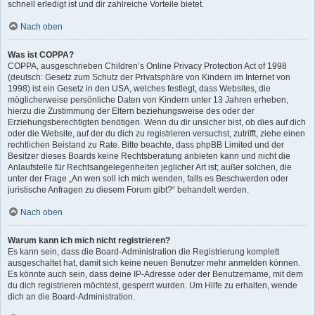
schnell erledigt ist und dir zahlreiche Vorteile bietet.
Nach oben
Was ist COPPA?
COPPA, ausgeschrieben Children’s Online Privacy Protection Act of 1998
(deutsch: Gesetz zum Schutz der Privatsphäre von Kindern im Internet von
1998) ist ein Gesetz in den USA, welches festlegt, dass Websites, die
möglicherweise persönliche Daten von Kindern unter 13 Jahren erheben,
hierzu die Zustimmung der Eltern beziehungsweise des oder der
Erziehungsberechtigten benötigen. Wenn du dir unsicher bist, ob dies auf dich
oder die Website, auf der du dich zu registrieren versuchst, zutrifft, ziehe einen
rechtlichen Beistand zu Rate. Bitte beachte, dass phpBB Limited und der
Besitzer dieses Boards keine Rechtsberatung anbieten kann und nicht die
Anlaufstelle für Rechtsangelegenheiten jeglicher Art ist; außer solchen, die
unter der Frage „An wen soll ich mich wenden, falls es Beschwerden oder
juristische Anfragen zu diesem Forum gibt?“ behandelt werden.
Nach oben
Warum kann ich mich nicht registrieren?
Es kann sein, dass die Board-Administration die Registrierung komplett
ausgeschaltet hat, damit sich keine neuen Benutzer mehr anmelden können.
Es könnte auch sein, dass deine IP-Adresse oder der Benutzername, mit dem
du dich registrieren möchtest, gesperrt wurden. Um Hilfe zu erhalten, wende
dich an die Board-Administration.