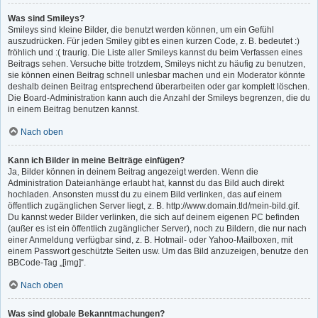
Was sind Smileys?
Smileys sind kleine Bilder, die benutzt werden können, um ein Gefühl
auszudrücken. Für jeden Smiley gibt es einen kurzen Code, z. B. bedeutet :)
fröhlich und :( traurig. Die Liste aller Smileys kannst du beim Verfassen eines
Beitrags sehen. Versuche bitte trotzdem, Smileys nicht zu häufig zu benutzen,
sie können einen Beitrag schnell unlesbar machen und ein Moderator könnte
deshalb deinen Beitrag entsprechend überarbeiten oder gar komplett löschen.
Die Board-Administration kann auch die Anzahl der Smileys begrenzen, die du
in einem Beitrag benutzen kannst.
Nach oben
Kann ich Bilder in meine Beiträge einfügen?
Ja, Bilder können in deinem Beitrag angezeigt werden. Wenn die
Administration Dateianhänge erlaubt hat, kannst du das Bild auch direkt
hochladen. Ansonsten musst du zu einem Bild verlinken, das auf einem
öffentlich zugänglichen Server liegt, z. B. http://www.domain.tld/mein-bild.gif.
Du kannst weder Bilder verlinken, die sich auf deinem eigenen PC befinden
(außer es ist ein öffentlich zugänglicher Server), noch zu Bildern, die nur nach
einer Anmeldung verfügbar sind, z. B. Hotmail- oder Yahoo-Mailboxen, mit
einem Passwort geschützte Seiten usw. Um das Bild anzuzeigen, benutze den
BBCode-Tag „[img]“.
Nach oben
Was sind globale Bekanntmachungen?