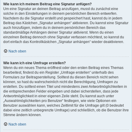
Wie kann ich meinem Beitrag eine Signatur anfügen?
Um eine Signatur an deinen Beitrag anzufügen, musst du zunächst eine
solche in den Einstellungen in deinem persönlichen Bereich entwerfen.
Nachdem du die Signatur erstellt und gespeichert hast, kannst du in jedem
Beitrag das Kästchen „Signatur anhängen“ aktivieren. Du kannst eine Signatur
auch hinzufügen, indem du in deinem persönlichen Bereich das
standardmäßige Anhängen deiner Signatur aktivierst. Wenn du einen
einzelnen Beitrag dennoch ohne Signatur verfassen möchtest, so kannst du
dort einfach das Kontrollkästchen „Signatur anhängen“ wieder deaktivieren.
Nach oben
Wie kann ich eine Umfrage erstellen?
Wenn du ein neues Thema eröffnest oder den ersten Beitrag eines Themas
bearbeitest, findest du ein Register „Umfrage erstellen“ unterhalb des
Formulars zur Beitragserstellung. Solltest du diesen Bereich nicht sehen
können, so hast du wahrscheinlich nicht die Berechtigung, Umfragen zu
erstellen. Du solltest einen Titel und mindestens zwei Antwortmöglichkeiten in
die entsprechenden Felder eingeben und dabei sicherstellen, dass jede
Antwortmöglichkeit in einer eigenen Zeile steht. Du kannst auch unter
„Auswahlmöglichkeiten pro Benutzer“ festlegen, wie viele Optionen ein
Benutzer auswählen kann, welches Zeitlimit für die Umfrage gilt (0 bedeutet
dabei eine zeitlich unbegrenzte Umfrage) und schließlich, ob die Benutzer ihre
Stimme ändern können.
Nach oben