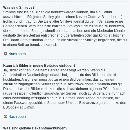
Was sind Smileys?
Smileys sind kleine Bilder, die benutzt werden können, um ein Gefühl
auszudrücken. Für jeden Smiley gibt es einen kurzen Code, z. B. bedeutet :)
fröhlich und :( traurig. Die Liste aller Smileys kannst du beim Verfassen eines
Beitrags sehen. Versuche bitte trotzdem, Smileys nicht zu häufig zu benutzen,
sie können einen Beitrag schnell unlesbar machen und ein Moderator könnte
deshalb deinen Beitrag entsprechend überarbeiten oder gar komplett löschen.
Die Board-Administration kann auch die Anzahl der Smileys begrenzen, die du
in einem Beitrag benutzen kannst.
Nach oben
Kann ich Bilder in meine Beiträge einfügen?
Ja, Bilder können in deinem Beitrag angezeigt werden. Wenn die
Administration Dateianhänge erlaubt hat, kannst du das Bild auch direkt
hochladen. Ansonsten musst du zu einem Bild verlinken, das auf einem
öffentlich zugänglichen Server liegt, z. B. http://www.domain.tld/mein-bild.gif.
Du kannst weder Bilder verlinken, die sich auf deinem eigenen PC befinden
(außer es ist ein öffentlich zugänglicher Server), noch zu Bildern, die nur nach
einer Anmeldung verfügbar sind, z. B. Hotmail- oder Yahoo-Mailboxen, mit
einem Passwort geschützte Seiten usw. Um das Bild anzuzeigen, benutze den
BBCode-Tag „[img]“.
Nach oben
Was sind globale Bekanntmachungen?