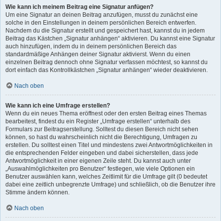
Wie kann ich meinem Beitrag eine Signatur anfügen?
Um eine Signatur an deinen Beitrag anzufügen, musst du zunächst eine
solche in den Einstellungen in deinem persönlichen Bereich entwerfen.
Nachdem du die Signatur erstellt und gespeichert hast, kannst du in jedem
Beitrag das Kästchen „Signatur anhängen“ aktivieren. Du kannst eine Signatur
auch hinzufügen, indem du in deinem persönlichen Bereich das
standardmäßige Anhängen deiner Signatur aktivierst. Wenn du einen
einzelnen Beitrag dennoch ohne Signatur verfassen möchtest, so kannst du
dort einfach das Kontrollkästchen „Signatur anhängen“ wieder deaktivieren.
Nach oben
Wie kann ich eine Umfrage erstellen?
Wenn du ein neues Thema eröffnest oder den ersten Beitrag eines Themas
bearbeitest, findest du ein Register „Umfrage erstellen“ unterhalb des
Formulars zur Beitragserstellung. Solltest du diesen Bereich nicht sehen
können, so hast du wahrscheinlich nicht die Berechtigung, Umfragen zu
erstellen. Du solltest einen Titel und mindestens zwei Antwortmöglichkeiten in
die entsprechenden Felder eingeben und dabei sicherstellen, dass jede
Antwortmöglichkeit in einer eigenen Zeile steht. Du kannst auch unter
„Auswahlmöglichkeiten pro Benutzer“ festlegen, wie viele Optionen ein
Benutzer auswählen kann, welches Zeitlimit für die Umfrage gilt (0 bedeutet
dabei eine zeitlich unbegrenzte Umfrage) und schließlich, ob die Benutzer ihre
Stimme ändern können.
Nach oben