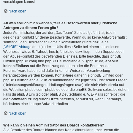
vorschlagen kannst.
Nach oben
An wen soll ich mich wenden, falls es Beschwerden oder juristische
Anfragen zu diesem Forum gibt?
Jeder Administrator, der auf der „Das Team“-Seite aufgeführt ist, ist ein
geeigneter Kontakt für deine Beschwerde. Wenn du so keine Antwort erhältst,
solltest du den Besitzer der Domain kontaktieren (führe dazu eine
„WHOIS“-Abfrage
durch) oder — falls diese Seite bei einem kostenlosen
Webhoster wie z. B. Yahoo!, free.fr, funpic.de usw. liegt — den Support oder
den Abuse-Kontakt des betreffenden Dienstes. Bitte beachte, dass phpBB
Limited (phpBB.com) und phpBB Deutschland e. V. (phpBB.de)
absolut
keinen Einfluss
auf die Benutzung oder den oder die Benutzer der
Forensoftware haben und dafür in keiner Weise zur Verantwortung
herangezogen werden können. Kontaktiere daher nie phpBB Limited oder
phpBB Deutschland e. V. in Zusammenhang mit jeglichen juristischen Fragen
(Unterlassungserklärungen, Haftungsfragen usw.), die
sich nicht direkt
auf
die Websiten phpbb.com, phpbb.de oder die phpBB-Software selbst beziehen.
Falls du phpBB Limited oder phpBB Deutschland e. V. E-Mails schreibst, die
die
Softwarenutzung durch Dritte
betreffen, so wirst du, wenn überhaupt,
höchstens eine knappe Antwort erhalten.
Nach oben
Wie kann ich einen Administrator des Boards kontaktieren?
Alle Benutzer des Boards können das Kontaktformular nutzen, wenn die