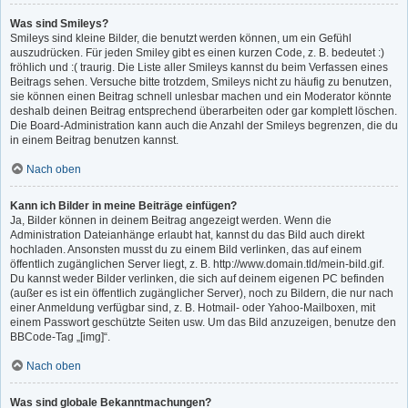
Was sind Smileys?
Smileys sind kleine Bilder, die benutzt werden können, um ein Gefühl
auszudrücken. Für jeden Smiley gibt es einen kurzen Code, z. B. bedeutet :)
fröhlich und :( traurig. Die Liste aller Smileys kannst du beim Verfassen eines
Beitrags sehen. Versuche bitte trotzdem, Smileys nicht zu häufig zu benutzen,
sie können einen Beitrag schnell unlesbar machen und ein Moderator könnte
deshalb deinen Beitrag entsprechend überarbeiten oder gar komplett löschen.
Die Board-Administration kann auch die Anzahl der Smileys begrenzen, die du
in einem Beitrag benutzen kannst.
Nach oben
Kann ich Bilder in meine Beiträge einfügen?
Ja, Bilder können in deinem Beitrag angezeigt werden. Wenn die
Administration Dateianhänge erlaubt hat, kannst du das Bild auch direkt
hochladen. Ansonsten musst du zu einem Bild verlinken, das auf einem
öffentlich zugänglichen Server liegt, z. B. http://www.domain.tld/mein-bild.gif.
Du kannst weder Bilder verlinken, die sich auf deinem eigenen PC befinden
(außer es ist ein öffentlich zugänglicher Server), noch zu Bildern, die nur nach
einer Anmeldung verfügbar sind, z. B. Hotmail- oder Yahoo-Mailboxen, mit
einem Passwort geschützte Seiten usw. Um das Bild anzuzeigen, benutze den
BBCode-Tag „[img]“.
Nach oben
Was sind globale Bekanntmachungen?