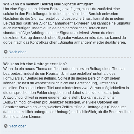
Wie kann ich meinem Beitrag eine Signatur anfügen?
Um eine Signatur an deinen Beitrag anzufügen, musst du zunächst eine
solche in den Einstellungen in deinem persönlichen Bereich entwerfen.
Nachdem du die Signatur erstellt und gespeichert hast, kannst du in jedem
Beitrag das Kästchen „Signatur anhängen“ aktivieren. Du kannst eine Signatur
auch hinzufügen, indem du in deinem persönlichen Bereich das
standardmäßige Anhängen deiner Signatur aktivierst. Wenn du einen
einzelnen Beitrag dennoch ohne Signatur verfassen möchtest, so kannst du
dort einfach das Kontrollkästchen „Signatur anhängen“ wieder deaktivieren.
Nach oben
Wie kann ich eine Umfrage erstellen?
Wenn du ein neues Thema eröffnest oder den ersten Beitrag eines Themas
bearbeitest, findest du ein Register „Umfrage erstellen“ unterhalb des
Formulars zur Beitragserstellung. Solltest du diesen Bereich nicht sehen
können, so hast du wahrscheinlich nicht die Berechtigung, Umfragen zu
erstellen. Du solltest einen Titel und mindestens zwei Antwortmöglichkeiten in
die entsprechenden Felder eingeben und dabei sicherstellen, dass jede
Antwortmöglichkeit in einer eigenen Zeile steht. Du kannst auch unter
„Auswahlmöglichkeiten pro Benutzer“ festlegen, wie viele Optionen ein
Benutzer auswählen kann, welches Zeitlimit für die Umfrage gilt (0 bedeutet
dabei eine zeitlich unbegrenzte Umfrage) und schließlich, ob die Benutzer ihre
Stimme ändern können.
Nach oben