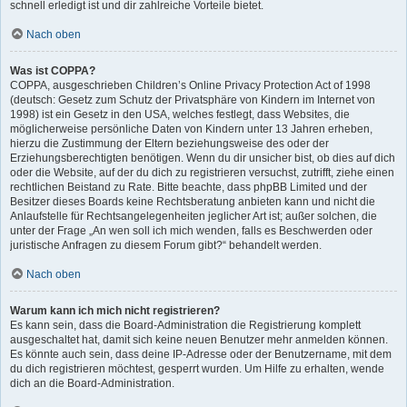
schnell erledigt ist und dir zahlreiche Vorteile bietet.
Nach oben
Was ist COPPA?
COPPA, ausgeschrieben Children’s Online Privacy Protection Act of 1998
(deutsch: Gesetz zum Schutz der Privatsphäre von Kindern im Internet von
1998) ist ein Gesetz in den USA, welches festlegt, dass Websites, die
möglicherweise persönliche Daten von Kindern unter 13 Jahren erheben,
hierzu die Zustimmung der Eltern beziehungsweise des oder der
Erziehungsberechtigten benötigen. Wenn du dir unsicher bist, ob dies auf dich
oder die Website, auf der du dich zu registrieren versuchst, zutrifft, ziehe einen
rechtlichen Beistand zu Rate. Bitte beachte, dass phpBB Limited und der
Besitzer dieses Boards keine Rechtsberatung anbieten kann und nicht die
Anlaufstelle für Rechtsangelegenheiten jeglicher Art ist; außer solchen, die
unter der Frage „An wen soll ich mich wenden, falls es Beschwerden oder
juristische Anfragen zu diesem Forum gibt?“ behandelt werden.
Nach oben
Warum kann ich mich nicht registrieren?
Es kann sein, dass die Board-Administration die Registrierung komplett
ausgeschaltet hat, damit sich keine neuen Benutzer mehr anmelden können.
Es könnte auch sein, dass deine IP-Adresse oder der Benutzername, mit dem
du dich registrieren möchtest, gesperrt wurden. Um Hilfe zu erhalten, wende
dich an die Board-Administration.