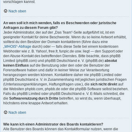
vorschlagen kannst.
Nach oben
An wen soll ich mich wenden, falls es Beschwerden oder juristische
Anfragen zu diesem Forum gibt?
Jeder Administrator, der auf der „Das Team“-Seite aufgeführt ist, ist ein
geeigneter Kontakt für deine Beschwerde. Wenn du so keine Antwort erhältst,
solltest du den Besitzer der Domain kontaktieren (führe dazu eine
„WHOIS“-Abfrage
durch) oder — falls diese Seite bei einem kostenlosen
Webhoster wie z. B. Yahoo!, free.fr, funpic.de usw. liegt — den Support oder
den Abuse-Kontakt des betreffenden Dienstes. Bitte beachte, dass phpBB
Limited (phpBB.com) und phpBB Deutschland e. V. (phpBB.de)
absolut
keinen Einfluss
auf die Benutzung oder den oder die Benutzer der
Forensoftware haben und dafür in keiner Weise zur Verantwortung
herangezogen werden können. Kontaktiere daher nie phpBB Limited oder
phpBB Deutschland e. V. in Zusammenhang mit jeglichen juristischen Fragen
(Unterlassungserklärungen, Haftungsfragen usw.), die
sich nicht direkt
auf
die Websiten phpbb.com, phpbb.de oder die phpBB-Software selbst beziehen.
Falls du phpBB Limited oder phpBB Deutschland e. V. E-Mails schreibst, die
die
Softwarenutzung durch Dritte
betreffen, so wirst du, wenn überhaupt,
höchstens eine knappe Antwort erhalten.
Nach oben
Wie kann ich einen Administrator des Boards kontaktieren?
Alle Benutzer des Boards können das Kontaktformular nutzen, wenn die