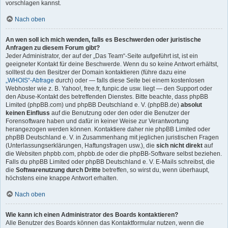
vorschlagen kannst.
Nach oben
An wen soll ich mich wenden, falls es Beschwerden oder juristische
Anfragen zu diesem Forum gibt?
Jeder Administrator, der auf der „Das Team“-Seite aufgeführt ist, ist ein
geeigneter Kontakt für deine Beschwerde. Wenn du so keine Antwort erhältst,
solltest du den Besitzer der Domain kontaktieren (führe dazu eine
„WHOIS“-Abfrage
durch) oder — falls diese Seite bei einem kostenlosen
Webhoster wie z. B. Yahoo!, free.fr, funpic.de usw. liegt — den Support oder
den Abuse-Kontakt des betreffenden Dienstes. Bitte beachte, dass phpBB
Limited (phpBB.com) und phpBB Deutschland e. V. (phpBB.de)
absolut
keinen Einfluss
auf die Benutzung oder den oder die Benutzer der
Forensoftware haben und dafür in keiner Weise zur Verantwortung
herangezogen werden können. Kontaktiere daher nie phpBB Limited oder
phpBB Deutschland e. V. in Zusammenhang mit jeglichen juristischen Fragen
(Unterlassungserklärungen, Haftungsfragen usw.), die
sich nicht direkt
auf
die Websiten phpbb.com, phpbb.de oder die phpBB-Software selbst beziehen.
Falls du phpBB Limited oder phpBB Deutschland e. V. E-Mails schreibst, die
die
Softwarenutzung durch Dritte
betreffen, so wirst du, wenn überhaupt,
höchstens eine knappe Antwort erhalten.
Nach oben
Wie kann ich einen Administrator des Boards kontaktieren?
Alle Benutzer des Boards können das Kontaktformular nutzen, wenn die