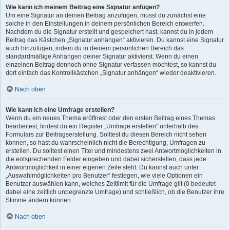
Wie kann ich meinem Beitrag eine Signatur anfügen?
Um eine Signatur an deinen Beitrag anzufügen, musst du zunächst eine
solche in den Einstellungen in deinem persönlichen Bereich entwerfen.
Nachdem du die Signatur erstellt und gespeichert hast, kannst du in jedem
Beitrag das Kästchen „Signatur anhängen“ aktivieren. Du kannst eine Signatur
auch hinzufügen, indem du in deinem persönlichen Bereich das
standardmäßige Anhängen deiner Signatur aktivierst. Wenn du einen
einzelnen Beitrag dennoch ohne Signatur verfassen möchtest, so kannst du
dort einfach das Kontrollkästchen „Signatur anhängen“ wieder deaktivieren.
Nach oben
Wie kann ich eine Umfrage erstellen?
Wenn du ein neues Thema eröffnest oder den ersten Beitrag eines Themas
bearbeitest, findest du ein Register „Umfrage erstellen“ unterhalb des
Formulars zur Beitragserstellung. Solltest du diesen Bereich nicht sehen
können, so hast du wahrscheinlich nicht die Berechtigung, Umfragen zu
erstellen. Du solltest einen Titel und mindestens zwei Antwortmöglichkeiten in
die entsprechenden Felder eingeben und dabei sicherstellen, dass jede
Antwortmöglichkeit in einer eigenen Zeile steht. Du kannst auch unter
„Auswahlmöglichkeiten pro Benutzer“ festlegen, wie viele Optionen ein
Benutzer auswählen kann, welches Zeitlimit für die Umfrage gilt (0 bedeutet
dabei eine zeitlich unbegrenzte Umfrage) und schließlich, ob die Benutzer ihre
Stimme ändern können.
Nach oben