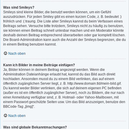
Was sind Smileys?
Smileys sind kleine Bilder, die benutzt werden können, um ein Gefühl
auszudrücken. Für jeden Smiley gibt es einen kurzen Code, z. B. bedeutet :)
fröhlich und :( traurig. Die Liste aller Smileys kannst du beim Verfassen eines
Beitrags sehen. Versuche bitte trotzdem, Smileys nicht zu häufig zu benutzen,
sie können einen Beitrag schnell unlesbar machen und ein Moderator könnte
deshalb deinen Beitrag entsprechend überarbeiten oder gar komplett löschen.
Die Board-Administration kann auch die Anzahl der Smileys begrenzen, die du
in einem Beitrag benutzen kannst.
Nach oben
Kann ich Bilder in meine Beiträge einfügen?
Ja, Bilder können in deinem Beitrag angezeigt werden. Wenn die
Administration Dateianhänge erlaubt hat, kannst du das Bild auch direkt
hochladen. Ansonsten musst du zu einem Bild verlinken, das auf einem
öffentlich zugänglichen Server liegt, z. B. http://www.domain.tld/mein-bild.gif.
Du kannst weder Bilder verlinken, die sich auf deinem eigenen PC befinden
(außer es ist ein öffentlich zugänglicher Server), noch zu Bildern, die nur nach
einer Anmeldung verfügbar sind, z. B. Hotmail- oder Yahoo-Mailboxen, mit
einem Passwort geschützte Seiten usw. Um das Bild anzuzeigen, benutze den
BBCode-Tag „[img]“.
Nach oben
Was sind globale Bekanntmachungen?