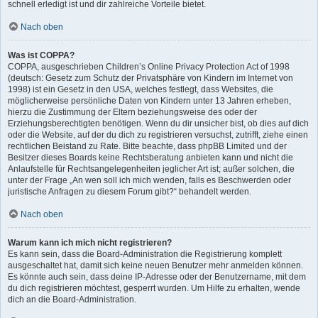
schnell erledigt ist und dir zahlreiche Vorteile bietet.
Nach oben
Was ist COPPA?
COPPA, ausgeschrieben Children’s Online Privacy Protection Act of 1998
(deutsch: Gesetz zum Schutz der Privatsphäre von Kindern im Internet von
1998) ist ein Gesetz in den USA, welches festlegt, dass Websites, die
möglicherweise persönliche Daten von Kindern unter 13 Jahren erheben,
hierzu die Zustimmung der Eltern beziehungsweise des oder der
Erziehungsberechtigten benötigen. Wenn du dir unsicher bist, ob dies auf dich
oder die Website, auf der du dich zu registrieren versuchst, zutrifft, ziehe einen
rechtlichen Beistand zu Rate. Bitte beachte, dass phpBB Limited und der
Besitzer dieses Boards keine Rechtsberatung anbieten kann und nicht die
Anlaufstelle für Rechtsangelegenheiten jeglicher Art ist; außer solchen, die
unter der Frage „An wen soll ich mich wenden, falls es Beschwerden oder
juristische Anfragen zu diesem Forum gibt?“ behandelt werden.
Nach oben
Warum kann ich mich nicht registrieren?
Es kann sein, dass die Board-Administration die Registrierung komplett
ausgeschaltet hat, damit sich keine neuen Benutzer mehr anmelden können.
Es könnte auch sein, dass deine IP-Adresse oder der Benutzername, mit dem
du dich registrieren möchtest, gesperrt wurden. Um Hilfe zu erhalten, wende
dich an die Board-Administration.