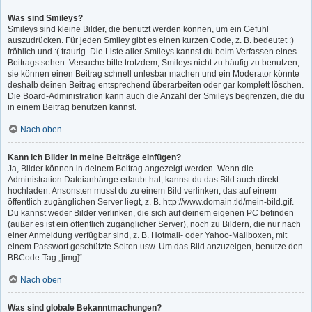
Was sind Smileys?
Smileys sind kleine Bilder, die benutzt werden können, um ein Gefühl
auszudrücken. Für jeden Smiley gibt es einen kurzen Code, z. B. bedeutet :)
fröhlich und :( traurig. Die Liste aller Smileys kannst du beim Verfassen eines
Beitrags sehen. Versuche bitte trotzdem, Smileys nicht zu häufig zu benutzen,
sie können einen Beitrag schnell unlesbar machen und ein Moderator könnte
deshalb deinen Beitrag entsprechend überarbeiten oder gar komplett löschen.
Die Board-Administration kann auch die Anzahl der Smileys begrenzen, die du
in einem Beitrag benutzen kannst.
Nach oben
Kann ich Bilder in meine Beiträge einfügen?
Ja, Bilder können in deinem Beitrag angezeigt werden. Wenn die
Administration Dateianhänge erlaubt hat, kannst du das Bild auch direkt
hochladen. Ansonsten musst du zu einem Bild verlinken, das auf einem
öffentlich zugänglichen Server liegt, z. B. http://www.domain.tld/mein-bild.gif.
Du kannst weder Bilder verlinken, die sich auf deinem eigenen PC befinden
(außer es ist ein öffentlich zugänglicher Server), noch zu Bildern, die nur nach
einer Anmeldung verfügbar sind, z. B. Hotmail- oder Yahoo-Mailboxen, mit
einem Passwort geschützte Seiten usw. Um das Bild anzuzeigen, benutze den
BBCode-Tag „[img]“.
Nach oben
Was sind globale Bekanntmachungen?