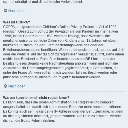
schnell erledigt ist und dir zahlreiche Vorteile bietet.
Nach oben
Was ist COPPA?
COPPA, ausgeschrieben Children’s Online Privacy Protection Act of 1998
(deutsch: Gesetz zum Schutz der Privatsphäre von Kindern im Internet von
1998) ist ein Gesetz in den USA, welches festlegt, dass Websites, die
möglicherweise persönliche Daten von Kindern unter 13 Jahren erheben,
hierzu die Zustimmung der Eltern beziehungsweise des oder der
Erziehungsberechtigten benötigen. Wenn du dir unsicher bist, ob dies auf dich
oder die Website, auf der du dich zu registrieren versuchst, zutrifft, ziehe einen
rechtlichen Beistand zu Rate. Bitte beachte, dass phpBB Limited und der
Besitzer dieses Boards keine Rechtsberatung anbieten kann und nicht die
Anlaufstelle für Rechtsangelegenheiten jeglicher Art ist; außer solchen, die
unter der Frage „An wen soll ich mich wenden, falls es Beschwerden oder
juristische Anfragen zu diesem Forum gibt?“ behandelt werden.
Nach oben
Warum kann ich mich nicht registrieren?
Es kann sein, dass die Board-Administration die Registrierung komplett
ausgeschaltet hat, damit sich keine neuen Benutzer mehr anmelden können.
Es könnte auch sein, dass deine IP-Adresse oder der Benutzername, mit dem
du dich registrieren möchtest, gesperrt wurden. Um Hilfe zu erhalten, wende
dich an die Board-Administration.