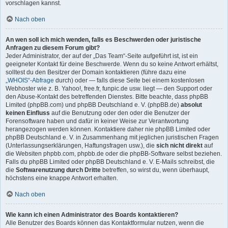
vorschlagen kannst.
Nach oben
An wen soll ich mich wenden, falls es Beschwerden oder juristische
Anfragen zu diesem Forum gibt?
Jeder Administrator, der auf der „Das Team“-Seite aufgeführt ist, ist ein
geeigneter Kontakt für deine Beschwerde. Wenn du so keine Antwort erhältst,
solltest du den Besitzer der Domain kontaktieren (führe dazu eine
„WHOIS“-Abfrage
durch) oder — falls diese Seite bei einem kostenlosen
Webhoster wie z. B. Yahoo!, free.fr, funpic.de usw. liegt — den Support oder
den Abuse-Kontakt des betreffenden Dienstes. Bitte beachte, dass phpBB
Limited (phpBB.com) und phpBB Deutschland e. V. (phpBB.de)
absolut
keinen Einfluss
auf die Benutzung oder den oder die Benutzer der
Forensoftware haben und dafür in keiner Weise zur Verantwortung
herangezogen werden können. Kontaktiere daher nie phpBB Limited oder
phpBB Deutschland e. V. in Zusammenhang mit jeglichen juristischen Fragen
(Unterlassungserklärungen, Haftungsfragen usw.), die
sich nicht direkt
auf
die Websiten phpbb.com, phpbb.de oder die phpBB-Software selbst beziehen.
Falls du phpBB Limited oder phpBB Deutschland e. V. E-Mails schreibst, die
die
Softwarenutzung durch Dritte
betreffen, so wirst du, wenn überhaupt,
höchstens eine knappe Antwort erhalten.
Nach oben
Wie kann ich einen Administrator des Boards kontaktieren?
Alle Benutzer des Boards können das Kontaktformular nutzen, wenn die