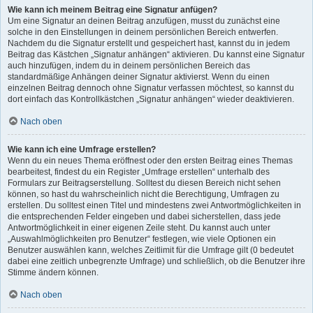
Wie kann ich meinem Beitrag eine Signatur anfügen?
Um eine Signatur an deinen Beitrag anzufügen, musst du zunächst eine
solche in den Einstellungen in deinem persönlichen Bereich entwerfen.
Nachdem du die Signatur erstellt und gespeichert hast, kannst du in jedem
Beitrag das Kästchen „Signatur anhängen“ aktivieren. Du kannst eine Signatur
auch hinzufügen, indem du in deinem persönlichen Bereich das
standardmäßige Anhängen deiner Signatur aktivierst. Wenn du einen
einzelnen Beitrag dennoch ohne Signatur verfassen möchtest, so kannst du
dort einfach das Kontrollkästchen „Signatur anhängen“ wieder deaktivieren.
Nach oben
Wie kann ich eine Umfrage erstellen?
Wenn du ein neues Thema eröffnest oder den ersten Beitrag eines Themas
bearbeitest, findest du ein Register „Umfrage erstellen“ unterhalb des
Formulars zur Beitragserstellung. Solltest du diesen Bereich nicht sehen
können, so hast du wahrscheinlich nicht die Berechtigung, Umfragen zu
erstellen. Du solltest einen Titel und mindestens zwei Antwortmöglichkeiten in
die entsprechenden Felder eingeben und dabei sicherstellen, dass jede
Antwortmöglichkeit in einer eigenen Zeile steht. Du kannst auch unter
„Auswahlmöglichkeiten pro Benutzer“ festlegen, wie viele Optionen ein
Benutzer auswählen kann, welches Zeitlimit für die Umfrage gilt (0 bedeutet
dabei eine zeitlich unbegrenzte Umfrage) und schließlich, ob die Benutzer ihre
Stimme ändern können.
Nach oben