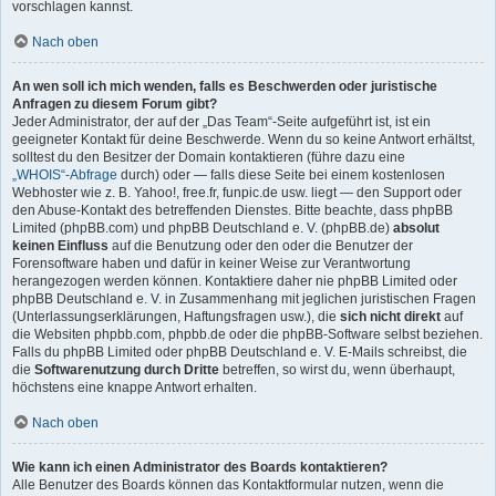
vorschlagen kannst.
Nach oben
An wen soll ich mich wenden, falls es Beschwerden oder juristische
Anfragen zu diesem Forum gibt?
Jeder Administrator, der auf der „Das Team“-Seite aufgeführt ist, ist ein
geeigneter Kontakt für deine Beschwerde. Wenn du so keine Antwort erhältst,
solltest du den Besitzer der Domain kontaktieren (führe dazu eine
„WHOIS“-Abfrage
durch) oder — falls diese Seite bei einem kostenlosen
Webhoster wie z. B. Yahoo!, free.fr, funpic.de usw. liegt — den Support oder
den Abuse-Kontakt des betreffenden Dienstes. Bitte beachte, dass phpBB
Limited (phpBB.com) und phpBB Deutschland e. V. (phpBB.de)
absolut
keinen Einfluss
auf die Benutzung oder den oder die Benutzer der
Forensoftware haben und dafür in keiner Weise zur Verantwortung
herangezogen werden können. Kontaktiere daher nie phpBB Limited oder
phpBB Deutschland e. V. in Zusammenhang mit jeglichen juristischen Fragen
(Unterlassungserklärungen, Haftungsfragen usw.), die
sich nicht direkt
auf
die Websiten phpbb.com, phpbb.de oder die phpBB-Software selbst beziehen.
Falls du phpBB Limited oder phpBB Deutschland e. V. E-Mails schreibst, die
die
Softwarenutzung durch Dritte
betreffen, so wirst du, wenn überhaupt,
höchstens eine knappe Antwort erhalten.
Nach oben
Wie kann ich einen Administrator des Boards kontaktieren?
Alle Benutzer des Boards können das Kontaktformular nutzen, wenn die