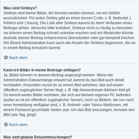
Was sind Smileys?
Smileys sind kleine Bilder, die benutzt werden können, um ein Gefühl
auszudrücken. Für jeden Smiley gibt es einen kurzen Code, z. B. bedeutet :)
fröhlich und :( traurig. Die Liste aller Smileys kannst du beim Verfassen eines
Beitrags sehen. Versuche bitte trotzdem, Smileys nicht zu häufig zu benutzen,
sie können einen Beitrag schnell unlesbar machen und ein Moderator könnte
deshalb deinen Beitrag entsprechend überarbeiten oder gar komplett löschen.
Die Board-Administration kann auch die Anzahl der Smileys begrenzen, die du
in einem Beitrag benutzen kannst.
Nach oben
Kann ich Bilder in meine Beiträge einfügen?
Ja, Bilder können in deinem Beitrag angezeigt werden. Wenn die
Administration Dateianhänge erlaubt hat, kannst du das Bild auch direkt
hochladen. Ansonsten musst du zu einem Bild verlinken, das auf einem
öffentlich zugänglichen Server liegt, z. B. http://www.domain.tld/mein-bild.gif.
Du kannst weder Bilder verlinken, die sich auf deinem eigenen PC befinden
(außer es ist ein öffentlich zugänglicher Server), noch zu Bildern, die nur nach
einer Anmeldung verfügbar sind, z. B. Hotmail- oder Yahoo-Mailboxen, mit
einem Passwort geschützte Seiten usw. Um das Bild anzuzeigen, benutze den
BBCode-Tag „[img]“.
Nach oben
Was sind globale Bekanntmachungen?