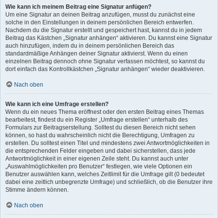
Wie kann ich meinem Beitrag eine Signatur anfügen?
Um eine Signatur an deinen Beitrag anzufügen, musst du zunächst eine
solche in den Einstellungen in deinem persönlichen Bereich entwerfen.
Nachdem du die Signatur erstellt und gespeichert hast, kannst du in jedem
Beitrag das Kästchen „Signatur anhängen“ aktivieren. Du kannst eine Signatur
auch hinzufügen, indem du in deinem persönlichen Bereich das
standardmäßige Anhängen deiner Signatur aktivierst. Wenn du einen
einzelnen Beitrag dennoch ohne Signatur verfassen möchtest, so kannst du
dort einfach das Kontrollkästchen „Signatur anhängen“ wieder deaktivieren.
Nach oben
Wie kann ich eine Umfrage erstellen?
Wenn du ein neues Thema eröffnest oder den ersten Beitrag eines Themas
bearbeitest, findest du ein Register „Umfrage erstellen“ unterhalb des
Formulars zur Beitragserstellung. Solltest du diesen Bereich nicht sehen
können, so hast du wahrscheinlich nicht die Berechtigung, Umfragen zu
erstellen. Du solltest einen Titel und mindestens zwei Antwortmöglichkeiten in
die entsprechenden Felder eingeben und dabei sicherstellen, dass jede
Antwortmöglichkeit in einer eigenen Zeile steht. Du kannst auch unter
„Auswahlmöglichkeiten pro Benutzer“ festlegen, wie viele Optionen ein
Benutzer auswählen kann, welches Zeitlimit für die Umfrage gilt (0 bedeutet
dabei eine zeitlich unbegrenzte Umfrage) und schließlich, ob die Benutzer ihre
Stimme ändern können.
Nach oben