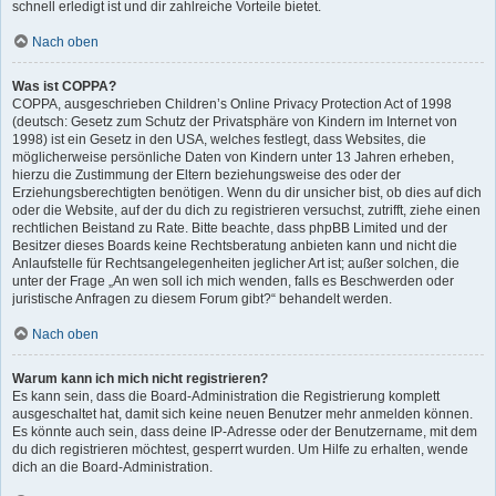
schnell erledigt ist und dir zahlreiche Vorteile bietet.
Nach oben
Was ist COPPA?
COPPA, ausgeschrieben Children’s Online Privacy Protection Act of 1998
(deutsch: Gesetz zum Schutz der Privatsphäre von Kindern im Internet von
1998) ist ein Gesetz in den USA, welches festlegt, dass Websites, die
möglicherweise persönliche Daten von Kindern unter 13 Jahren erheben,
hierzu die Zustimmung der Eltern beziehungsweise des oder der
Erziehungsberechtigten benötigen. Wenn du dir unsicher bist, ob dies auf dich
oder die Website, auf der du dich zu registrieren versuchst, zutrifft, ziehe einen
rechtlichen Beistand zu Rate. Bitte beachte, dass phpBB Limited und der
Besitzer dieses Boards keine Rechtsberatung anbieten kann und nicht die
Anlaufstelle für Rechtsangelegenheiten jeglicher Art ist; außer solchen, die
unter der Frage „An wen soll ich mich wenden, falls es Beschwerden oder
juristische Anfragen zu diesem Forum gibt?“ behandelt werden.
Nach oben
Warum kann ich mich nicht registrieren?
Es kann sein, dass die Board-Administration die Registrierung komplett
ausgeschaltet hat, damit sich keine neuen Benutzer mehr anmelden können.
Es könnte auch sein, dass deine IP-Adresse oder der Benutzername, mit dem
du dich registrieren möchtest, gesperrt wurden. Um Hilfe zu erhalten, wende
dich an die Board-Administration.