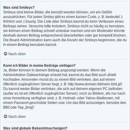
Was sind Smileys?
Smileys sind kleine Bilder, die benutzt werden können, um ein Gefühl
auszudrücken. Für jeden Smiley gibt es einen kurzen Code, z. B. bedeutet :)
fröhlich und :( traurig. Die Liste aller Smileys kannst du beim Verfassen eines
Beitrags sehen. Versuche bitte trotzdem, Smileys nicht zu häufig zu benutzen,
sie können einen Beitrag schnell unlesbar machen und ein Moderator könnte
deshalb deinen Beitrag entsprechend überarbeiten oder gar komplett löschen.
Die Board-Administration kann auch die Anzahl der Smileys begrenzen, die du
in einem Beitrag benutzen kannst.
Nach oben
Kann ich Bilder in meine Beiträge einfügen?
Ja, Bilder können in deinem Beitrag angezeigt werden. Wenn die
Administration Dateianhänge erlaubt hat, kannst du das Bild auch direkt
hochladen. Ansonsten musst du zu einem Bild verlinken, das auf einem
öffentlich zugänglichen Server liegt, z. B. http://www.domain.tld/mein-bild.gif.
Du kannst weder Bilder verlinken, die sich auf deinem eigenen PC befinden
(außer es ist ein öffentlich zugänglicher Server), noch zu Bildern, die nur nach
einer Anmeldung verfügbar sind, z. B. Hotmail- oder Yahoo-Mailboxen, mit
einem Passwort geschützte Seiten usw. Um das Bild anzuzeigen, benutze den
BBCode-Tag „[img]“.
Nach oben
Was sind globale Bekanntmachungen?