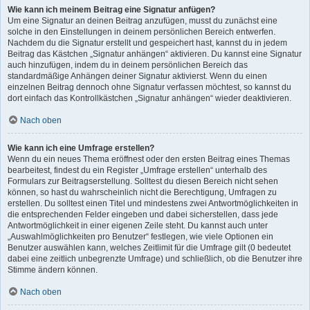
Wie kann ich meinem Beitrag eine Signatur anfügen?
Um eine Signatur an deinen Beitrag anzufügen, musst du zunächst eine
solche in den Einstellungen in deinem persönlichen Bereich entwerfen.
Nachdem du die Signatur erstellt und gespeichert hast, kannst du in jedem
Beitrag das Kästchen „Signatur anhängen“ aktivieren. Du kannst eine Signatur
auch hinzufügen, indem du in deinem persönlichen Bereich das
standardmäßige Anhängen deiner Signatur aktivierst. Wenn du einen
einzelnen Beitrag dennoch ohne Signatur verfassen möchtest, so kannst du
dort einfach das Kontrollkästchen „Signatur anhängen“ wieder deaktivieren.
Nach oben
Wie kann ich eine Umfrage erstellen?
Wenn du ein neues Thema eröffnest oder den ersten Beitrag eines Themas
bearbeitest, findest du ein Register „Umfrage erstellen“ unterhalb des
Formulars zur Beitragserstellung. Solltest du diesen Bereich nicht sehen
können, so hast du wahrscheinlich nicht die Berechtigung, Umfragen zu
erstellen. Du solltest einen Titel und mindestens zwei Antwortmöglichkeiten in
die entsprechenden Felder eingeben und dabei sicherstellen, dass jede
Antwortmöglichkeit in einer eigenen Zeile steht. Du kannst auch unter
„Auswahlmöglichkeiten pro Benutzer“ festlegen, wie viele Optionen ein
Benutzer auswählen kann, welches Zeitlimit für die Umfrage gilt (0 bedeutet
dabei eine zeitlich unbegrenzte Umfrage) und schließlich, ob die Benutzer ihre
Stimme ändern können.
Nach oben