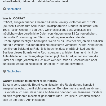
schnell erledigt ist und dir zahlreiche Vorteile bietet.
Nach oben
Was ist COPPA?
COPPA, ausgeschrieben Children’s Online Privacy Protection Act of 1998
(deutsch: Gesetz zum Schutz der Privatsphäre von Kindern im Internet von
1998) ist ein Gesetz in den USA, welches festlegt, dass Websites, die
möglicherweise persönliche Daten von Kindern unter 13 Jahren erheben,
hierzu die Zustimmung der Eltern beziehungsweise des oder der
Erziehungsberechtigten benötigen. Wenn du dir unsicher bist, ob dies auf dich
oder die Website, auf der du dich zu registrieren versuchst, zutrifft, ziehe einen
rechtlichen Beistand zu Rate. Bitte beachte, dass phpBB Limited und der
Besitzer dieses Boards keine Rechtsberatung anbieten kann und nicht die
Anlaufstelle für Rechtsangelegenheiten jeglicher Art ist; außer solchen, die
unter der Frage „An wen soll ich mich wenden, falls es Beschwerden oder
juristische Anfragen zu diesem Forum gibt?“ behandelt werden.
Nach oben
Warum kann ich mich nicht registrieren?
Es kann sein, dass die Board-Administration die Registrierung komplett
ausgeschaltet hat, damit sich keine neuen Benutzer mehr anmelden können.
Es könnte auch sein, dass deine IP-Adresse oder der Benutzername, mit dem
du dich registrieren möchtest, gesperrt wurden. Um Hilfe zu erhalten, wende
dich an die Board-Administration.