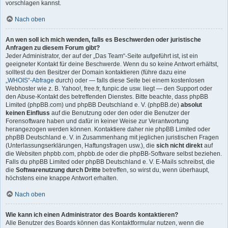
vorschlagen kannst.
Nach oben
An wen soll ich mich wenden, falls es Beschwerden oder juristische
Anfragen zu diesem Forum gibt?
Jeder Administrator, der auf der „Das Team“-Seite aufgeführt ist, ist ein
geeigneter Kontakt für deine Beschwerde. Wenn du so keine Antwort erhältst,
solltest du den Besitzer der Domain kontaktieren (führe dazu eine
„WHOIS“-Abfrage
durch) oder — falls diese Seite bei einem kostenlosen
Webhoster wie z. B. Yahoo!, free.fr, funpic.de usw. liegt — den Support oder
den Abuse-Kontakt des betreffenden Dienstes. Bitte beachte, dass phpBB
Limited (phpBB.com) und phpBB Deutschland e. V. (phpBB.de)
absolut
keinen Einfluss
auf die Benutzung oder den oder die Benutzer der
Forensoftware haben und dafür in keiner Weise zur Verantwortung
herangezogen werden können. Kontaktiere daher nie phpBB Limited oder
phpBB Deutschland e. V. in Zusammenhang mit jeglichen juristischen Fragen
(Unterlassungserklärungen, Haftungsfragen usw.), die
sich nicht direkt
auf
die Websiten phpbb.com, phpbb.de oder die phpBB-Software selbst beziehen.
Falls du phpBB Limited oder phpBB Deutschland e. V. E-Mails schreibst, die
die
Softwarenutzung durch Dritte
betreffen, so wirst du, wenn überhaupt,
höchstens eine knappe Antwort erhalten.
Nach oben
Wie kann ich einen Administrator des Boards kontaktieren?
Alle Benutzer des Boards können das Kontaktformular nutzen, wenn die