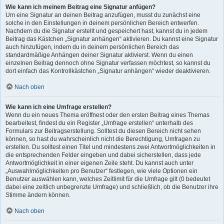
Wie kann ich meinem Beitrag eine Signatur anfügen?
Um eine Signatur an deinen Beitrag anzufügen, musst du zunächst eine
solche in den Einstellungen in deinem persönlichen Bereich entwerfen.
Nachdem du die Signatur erstellt und gespeichert hast, kannst du in jedem
Beitrag das Kästchen „Signatur anhängen“ aktivieren. Du kannst eine Signatur
auch hinzufügen, indem du in deinem persönlichen Bereich das
standardmäßige Anhängen deiner Signatur aktivierst. Wenn du einen
einzelnen Beitrag dennoch ohne Signatur verfassen möchtest, so kannst du
dort einfach das Kontrollkästchen „Signatur anhängen“ wieder deaktivieren.
Nach oben
Wie kann ich eine Umfrage erstellen?
Wenn du ein neues Thema eröffnest oder den ersten Beitrag eines Themas
bearbeitest, findest du ein Register „Umfrage erstellen“ unterhalb des
Formulars zur Beitragserstellung. Solltest du diesen Bereich nicht sehen
können, so hast du wahrscheinlich nicht die Berechtigung, Umfragen zu
erstellen. Du solltest einen Titel und mindestens zwei Antwortmöglichkeiten in
die entsprechenden Felder eingeben und dabei sicherstellen, dass jede
Antwortmöglichkeit in einer eigenen Zeile steht. Du kannst auch unter
„Auswahlmöglichkeiten pro Benutzer“ festlegen, wie viele Optionen ein
Benutzer auswählen kann, welches Zeitlimit für die Umfrage gilt (0 bedeutet
dabei eine zeitlich unbegrenzte Umfrage) und schließlich, ob die Benutzer ihre
Stimme ändern können.
Nach oben