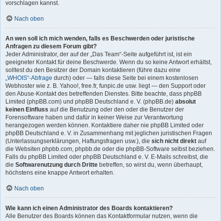
vorschlagen kannst.
Nach oben
An wen soll ich mich wenden, falls es Beschwerden oder juristische
Anfragen zu diesem Forum gibt?
Jeder Administrator, der auf der „Das Team“-Seite aufgeführt ist, ist ein
geeigneter Kontakt für deine Beschwerde. Wenn du so keine Antwort erhältst,
solltest du den Besitzer der Domain kontaktieren (führe dazu eine
„WHOIS“-Abfrage
durch) oder — falls diese Seite bei einem kostenlosen
Webhoster wie z. B. Yahoo!, free.fr, funpic.de usw. liegt — den Support oder
den Abuse-Kontakt des betreffenden Dienstes. Bitte beachte, dass phpBB
Limited (phpBB.com) und phpBB Deutschland e. V. (phpBB.de)
absolut
keinen Einfluss
auf die Benutzung oder den oder die Benutzer der
Forensoftware haben und dafür in keiner Weise zur Verantwortung
herangezogen werden können. Kontaktiere daher nie phpBB Limited oder
phpBB Deutschland e. V. in Zusammenhang mit jeglichen juristischen Fragen
(Unterlassungserklärungen, Haftungsfragen usw.), die
sich nicht direkt
auf
die Websiten phpbb.com, phpbb.de oder die phpBB-Software selbst beziehen.
Falls du phpBB Limited oder phpBB Deutschland e. V. E-Mails schreibst, die
die
Softwarenutzung durch Dritte
betreffen, so wirst du, wenn überhaupt,
höchstens eine knappe Antwort erhalten.
Nach oben
Wie kann ich einen Administrator des Boards kontaktieren?
Alle Benutzer des Boards können das Kontaktformular nutzen, wenn die