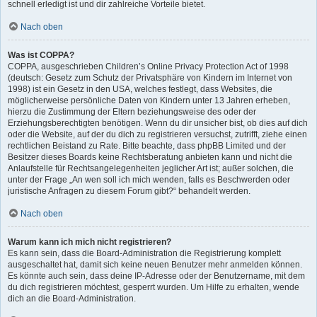
schnell erledigt ist und dir zahlreiche Vorteile bietet.
Nach oben
Was ist COPPA?
COPPA, ausgeschrieben Children’s Online Privacy Protection Act of 1998
(deutsch: Gesetz zum Schutz der Privatsphäre von Kindern im Internet von
1998) ist ein Gesetz in den USA, welches festlegt, dass Websites, die
möglicherweise persönliche Daten von Kindern unter 13 Jahren erheben,
hierzu die Zustimmung der Eltern beziehungsweise des oder der
Erziehungsberechtigten benötigen. Wenn du dir unsicher bist, ob dies auf dich
oder die Website, auf der du dich zu registrieren versuchst, zutrifft, ziehe einen
rechtlichen Beistand zu Rate. Bitte beachte, dass phpBB Limited und der
Besitzer dieses Boards keine Rechtsberatung anbieten kann und nicht die
Anlaufstelle für Rechtsangelegenheiten jeglicher Art ist; außer solchen, die
unter der Frage „An wen soll ich mich wenden, falls es Beschwerden oder
juristische Anfragen zu diesem Forum gibt?“ behandelt werden.
Nach oben
Warum kann ich mich nicht registrieren?
Es kann sein, dass die Board-Administration die Registrierung komplett
ausgeschaltet hat, damit sich keine neuen Benutzer mehr anmelden können.
Es könnte auch sein, dass deine IP-Adresse oder der Benutzername, mit dem
du dich registrieren möchtest, gesperrt wurden. Um Hilfe zu erhalten, wende
dich an die Board-Administration.