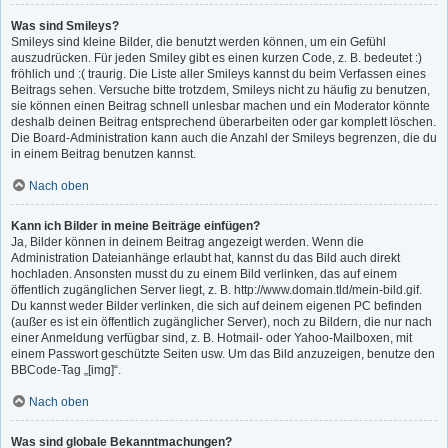
Was sind Smileys?
Smileys sind kleine Bilder, die benutzt werden können, um ein Gefühl
auszudrücken. Für jeden Smiley gibt es einen kurzen Code, z. B. bedeutet :)
fröhlich und :( traurig. Die Liste aller Smileys kannst du beim Verfassen eines
Beitrags sehen. Versuche bitte trotzdem, Smileys nicht zu häufig zu benutzen,
sie können einen Beitrag schnell unlesbar machen und ein Moderator könnte
deshalb deinen Beitrag entsprechend überarbeiten oder gar komplett löschen.
Die Board-Administration kann auch die Anzahl der Smileys begrenzen, die du
in einem Beitrag benutzen kannst.
Nach oben
Kann ich Bilder in meine Beiträge einfügen?
Ja, Bilder können in deinem Beitrag angezeigt werden. Wenn die
Administration Dateianhänge erlaubt hat, kannst du das Bild auch direkt
hochladen. Ansonsten musst du zu einem Bild verlinken, das auf einem
öffentlich zugänglichen Server liegt, z. B. http://www.domain.tld/mein-bild.gif.
Du kannst weder Bilder verlinken, die sich auf deinem eigenen PC befinden
(außer es ist ein öffentlich zugänglicher Server), noch zu Bildern, die nur nach
einer Anmeldung verfügbar sind, z. B. Hotmail- oder Yahoo-Mailboxen, mit
einem Passwort geschützte Seiten usw. Um das Bild anzuzeigen, benutze den
BBCode-Tag „[img]“.
Nach oben
Was sind globale Bekanntmachungen?