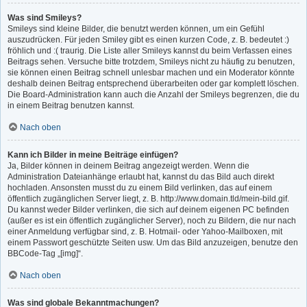
Was sind Smileys?
Smileys sind kleine Bilder, die benutzt werden können, um ein Gefühl
auszudrücken. Für jeden Smiley gibt es einen kurzen Code, z. B. bedeutet :)
fröhlich und :( traurig. Die Liste aller Smileys kannst du beim Verfassen eines
Beitrags sehen. Versuche bitte trotzdem, Smileys nicht zu häufig zu benutzen,
sie können einen Beitrag schnell unlesbar machen und ein Moderator könnte
deshalb deinen Beitrag entsprechend überarbeiten oder gar komplett löschen.
Die Board-Administration kann auch die Anzahl der Smileys begrenzen, die du
in einem Beitrag benutzen kannst.
Nach oben
Kann ich Bilder in meine Beiträge einfügen?
Ja, Bilder können in deinem Beitrag angezeigt werden. Wenn die
Administration Dateianhänge erlaubt hat, kannst du das Bild auch direkt
hochladen. Ansonsten musst du zu einem Bild verlinken, das auf einem
öffentlich zugänglichen Server liegt, z. B. http://www.domain.tld/mein-bild.gif.
Du kannst weder Bilder verlinken, die sich auf deinem eigenen PC befinden
(außer es ist ein öffentlich zugänglicher Server), noch zu Bildern, die nur nach
einer Anmeldung verfügbar sind, z. B. Hotmail- oder Yahoo-Mailboxen, mit
einem Passwort geschützte Seiten usw. Um das Bild anzuzeigen, benutze den
BBCode-Tag „[img]“.
Nach oben
Was sind globale Bekanntmachungen?