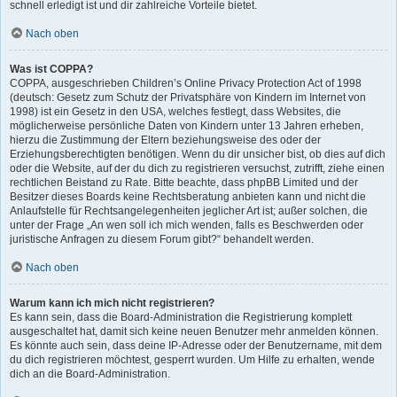
schnell erledigt ist und dir zahlreiche Vorteile bietet.
Nach oben
Was ist COPPA?
COPPA, ausgeschrieben Children’s Online Privacy Protection Act of 1998
(deutsch: Gesetz zum Schutz der Privatsphäre von Kindern im Internet von
1998) ist ein Gesetz in den USA, welches festlegt, dass Websites, die
möglicherweise persönliche Daten von Kindern unter 13 Jahren erheben,
hierzu die Zustimmung der Eltern beziehungsweise des oder der
Erziehungsberechtigten benötigen. Wenn du dir unsicher bist, ob dies auf dich
oder die Website, auf der du dich zu registrieren versuchst, zutrifft, ziehe einen
rechtlichen Beistand zu Rate. Bitte beachte, dass phpBB Limited und der
Besitzer dieses Boards keine Rechtsberatung anbieten kann und nicht die
Anlaufstelle für Rechtsangelegenheiten jeglicher Art ist; außer solchen, die
unter der Frage „An wen soll ich mich wenden, falls es Beschwerden oder
juristische Anfragen zu diesem Forum gibt?“ behandelt werden.
Nach oben
Warum kann ich mich nicht registrieren?
Es kann sein, dass die Board-Administration die Registrierung komplett
ausgeschaltet hat, damit sich keine neuen Benutzer mehr anmelden können.
Es könnte auch sein, dass deine IP-Adresse oder der Benutzername, mit dem
du dich registrieren möchtest, gesperrt wurden. Um Hilfe zu erhalten, wende
dich an die Board-Administration.