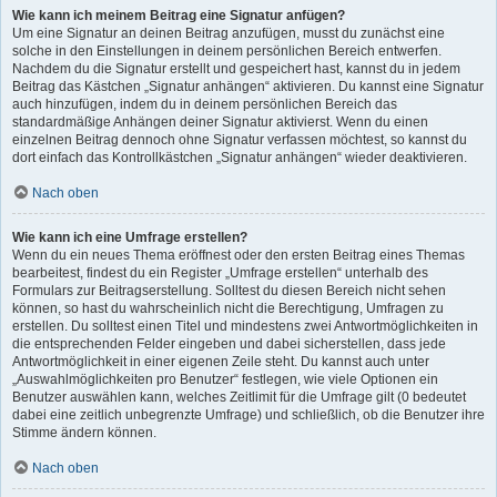
Wie kann ich meinem Beitrag eine Signatur anfügen?
Um eine Signatur an deinen Beitrag anzufügen, musst du zunächst eine
solche in den Einstellungen in deinem persönlichen Bereich entwerfen.
Nachdem du die Signatur erstellt und gespeichert hast, kannst du in jedem
Beitrag das Kästchen „Signatur anhängen“ aktivieren. Du kannst eine Signatur
auch hinzufügen, indem du in deinem persönlichen Bereich das
standardmäßige Anhängen deiner Signatur aktivierst. Wenn du einen
einzelnen Beitrag dennoch ohne Signatur verfassen möchtest, so kannst du
dort einfach das Kontrollkästchen „Signatur anhängen“ wieder deaktivieren.
Nach oben
Wie kann ich eine Umfrage erstellen?
Wenn du ein neues Thema eröffnest oder den ersten Beitrag eines Themas
bearbeitest, findest du ein Register „Umfrage erstellen“ unterhalb des
Formulars zur Beitragserstellung. Solltest du diesen Bereich nicht sehen
können, so hast du wahrscheinlich nicht die Berechtigung, Umfragen zu
erstellen. Du solltest einen Titel und mindestens zwei Antwortmöglichkeiten in
die entsprechenden Felder eingeben und dabei sicherstellen, dass jede
Antwortmöglichkeit in einer eigenen Zeile steht. Du kannst auch unter
„Auswahlmöglichkeiten pro Benutzer“ festlegen, wie viele Optionen ein
Benutzer auswählen kann, welches Zeitlimit für die Umfrage gilt (0 bedeutet
dabei eine zeitlich unbegrenzte Umfrage) und schließlich, ob die Benutzer ihre
Stimme ändern können.
Nach oben