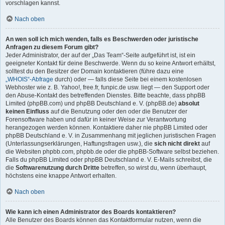
vorschlagen kannst.
Nach oben
An wen soll ich mich wenden, falls es Beschwerden oder juristische
Anfragen zu diesem Forum gibt?
Jeder Administrator, der auf der „Das Team“-Seite aufgeführt ist, ist ein
geeigneter Kontakt für deine Beschwerde. Wenn du so keine Antwort erhältst,
solltest du den Besitzer der Domain kontaktieren (führe dazu eine
„WHOIS“-Abfrage
durch) oder — falls diese Seite bei einem kostenlosen
Webhoster wie z. B. Yahoo!, free.fr, funpic.de usw. liegt — den Support oder
den Abuse-Kontakt des betreffenden Dienstes. Bitte beachte, dass phpBB
Limited (phpBB.com) und phpBB Deutschland e. V. (phpBB.de)
absolut
keinen Einfluss
auf die Benutzung oder den oder die Benutzer der
Forensoftware haben und dafür in keiner Weise zur Verantwortung
herangezogen werden können. Kontaktiere daher nie phpBB Limited oder
phpBB Deutschland e. V. in Zusammenhang mit jeglichen juristischen Fragen
(Unterlassungserklärungen, Haftungsfragen usw.), die
sich nicht direkt
auf
die Websiten phpbb.com, phpbb.de oder die phpBB-Software selbst beziehen.
Falls du phpBB Limited oder phpBB Deutschland e. V. E-Mails schreibst, die
die
Softwarenutzung durch Dritte
betreffen, so wirst du, wenn überhaupt,
höchstens eine knappe Antwort erhalten.
Nach oben
Wie kann ich einen Administrator des Boards kontaktieren?
Alle Benutzer des Boards können das Kontaktformular nutzen, wenn die