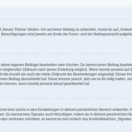
„Neues Thema“ klicken. Um auf einen Beitrag zu antworten, musst du auf „Antworte
e Berechtigungen sind jeweils am Ende der Foren- und der Beitragsansicht aufgeliste
r deine eigenen Beiträge bearbeiten oder löschen. Du kannst einen Beitrag bearbe
inen begrenzten Zeitraum nach seiner Erstellung möglich. Wenn bereits jemand auf de
 die Anzahl als auch der letzte Zeitpunkt der Bearbeitungen angezeigt. Dieser Hi
en Beitrag überarbeitet hat. Diese können jedoch, falls sie es für nötig halten, e
hen können, wenn bereits jemand darauf geantwortet hat.
hst eine solche in den Einstellungen in deinem persönlichen Bereich entwerfen. N
eren. Du kannst eine Signatur auch hinzufügen, indem du in deinem persönlichen 
atur verfassen möchtest, so kannst du dort einfach das Kontrollkästchen „Signatu