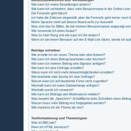
Benutzerpräferenzen und -einstellungen
Wie kann ich meine Einstellungen ändern?
Wie kann ich verhindern, dass mein Benutzername in der Online-Liste
Die Forenuhr geht falsch!
Ich habe die Zeitzone eingestellt, aber die Forenuhr geht immer noch f
Meine Sprache steht auf diesem Board nicht zur Auswahl!
Was sind das für Bilder, die bei meinem Benutzernamen angezeigt we
Wie verwende ich einen Avatar?
Was ist mein Rang und wie kann ich ihn ändern?
Wenn ich bei einem Benutzer auf den E-Mail-Link klicke, werde ich au
Beiträge schreiben
Wie erstelle ich ein neues Thema oder eine Antwort?
Wie kann ich einen Beitrag bearbeiten oder löschen?
Wie kann ich meinem Beitrag eine Signatur anfügen?
Wie kann ich eine Umfrage erstellen?
Wieso kann ich nicht mehr Antwortmöglichkeiten erstellen?
Wie bearbeite oder lösche ich eine Umfrage?
Warum kann ich auf bestimmte Foren nicht zugreifen?
Weshalb kann ich keine Dateianhänge anfügen?
Weshalb wurde ich verwarnt?
Wie kann ich Beiträge den Moderatoren melden?
Was bewirkt die „Speichern“-Schaltfläche beim Schreiben eines Beitra
Warum muss mein Beitrag erst freigegeben werden?
Wie markiere ich ein Thema als neu?
Textformatierung und Thementypen
Was ist BBCode?
Kann ich HTML benutzen?