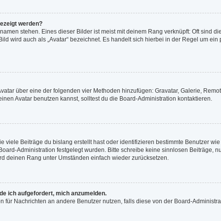
gezeigt werden?
namen stehen. Eines dieser Bilder ist meist mit deinem Rang verknüpft: Oft sind di
ld wird auch als „Avatar“ bezeichnet. Es handelt sich hierbei in der Regel um ein
n Avatar über eine der folgenden vier Methoden hinzufügen: Gravatar, Galerie, Re
en Avatar benutzen kannst, solltest du die Board-Administration kontaktieren.
viele Beiträge du bislang erstellt hast oder identifizieren bestimmte Benutzer w
 Board-Administration festgelegt wurden. Bitte schreibe keine sinnlosen Beiträge
wird deinen Rang unter Umständen einfach wieder zurücksetzen.
rde ich aufgefordert, mich anzumelden.
ion für Nachrichten an andere Benutzer nutzen, falls diese von der Board-Administ