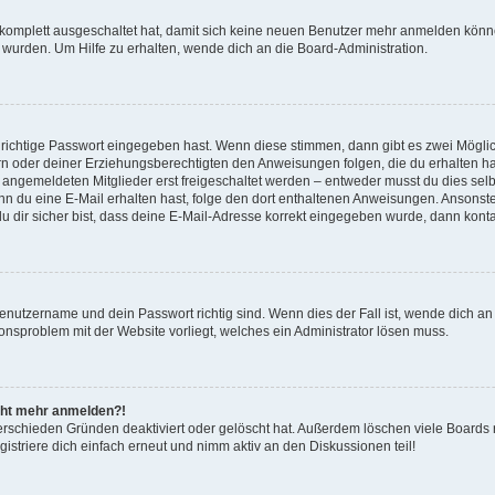
g komplett ausgeschaltet hat, damit sich keine neuen Benutzer mehr anmelden könn
 wurden. Um Hilfe zu erhalten, wende dich an die Board-Administration.
 richtige Passwort eingegeben hast. Wenn diese stimmen, dann gibt es zwei Mögl
tern oder deiner Erziehungsberechtigten den Anweisungen folgen, die du erhalten ha
u angemeldeten Mitglieder erst freigeschaltet werden – entweder musst du dies selbs
. Wenn du eine E-Mail erhalten hast, folge den dort enthaltenen Anweisungen. Anson
u dir sicher bist, dass deine E-Mail-Adresse korrekt eingegeben wurde, dann kontak
Benutzername und dein Passwort richtig sind. Wenn dies der Fall ist, wende dich a
tionsproblem mit der Website vorliegt, welches ein Administrator lösen muss.
nicht mehr anmelden?!
erschieden Gründen deaktiviert oder gelöscht hat. Außerdem löschen viele Boards r
striere dich einfach erneut und nimm aktiv an den Diskussionen teil!