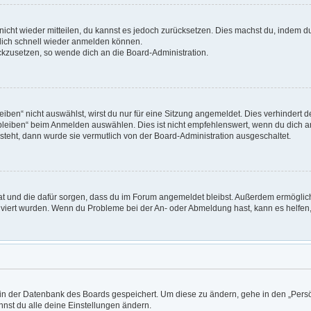
t nicht wieder mitteilen, du kannst es jedoch zurücksetzen. Dies machst du, indem 
 dich schnell wieder anmelden können.
ückzusetzen, so wende dich an die Board-Administration.
en“ nicht auswählst, wirst du nur für eine Sitzung angemeldet. Dies verhindert 
leiben“ beim Anmelden auswählen. Dies ist nicht empfehlenswert, wenn du dich an
 steht, dann wurde sie vermutlich von der Board-Administration ausgeschaltet.
 hat und die dafür sorgen, dass du im Forum angemeldet bleibst. Außerdem ermögli
tiviert wurden. Wenn du Probleme bei der An- oder Abmeldung hast, kann es helfen
n in der Datenbank des Boards gespeichert. Um diese zu ändern, gehe in den „Persö
nst du alle deine Einstellungen ändern.