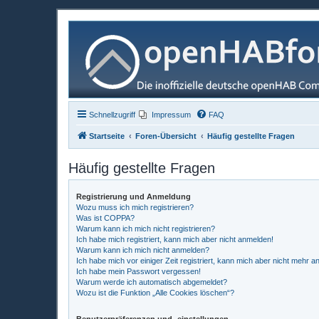
Schnellzugriff
Impressum
FAQ
Startseite
Foren-Übersicht
Häufig gestellte Fragen
Häufig gestellte Fragen
Registrierung und Anmeldung
Wozu muss ich mich registrieren?
Was ist COPPA?
Warum kann ich mich nicht registrieren?
Ich habe mich registriert, kann mich aber nicht anmelden!
Warum kann ich mich nicht anmelden?
Ich habe mich vor einiger Zeit registriert, kann mich aber nicht mehr 
Ich habe mein Passwort vergessen!
Warum werde ich automatisch abgemeldet?
Wozu ist die Funktion „Alle Cookies löschen“?