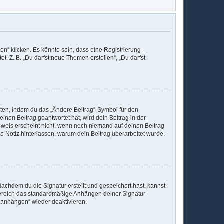
n“ klicken. Es könnte sein, dass eine Registrierung
t. Z. B. „Du darfst neue Themen erstellen“, „Du darfst
iten, indem du das „Ändere Beitrag“-Symbol für den
inen Beitrag geantwortet hat, wird dein Beitrag in der
nweis erscheint nicht, wenn noch niemand auf deinen Beitrag
ine Notiz hinterlassen, warum dein Beitrag überarbeitet wurde.
achdem du die Signatur erstellt und gespeichert hast, kannst
Bereich das standardmäßige Anhängen deiner Signatur
r anhängen“ wieder deaktivieren.