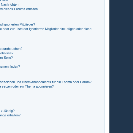
icken!
 Nachrichten!
ed dieses Forums erhalten!
d ignorierten Mitglieder?
e oder zur Liste der ignorierten Mitglieder hinzufügen oder diese
en durchsuchen?
gebnisse?
re Seite?
hemen finden?
esezeichen und einem Abonnements für ein Thema oder Forum?
a setzen oder ein Thema abonnieren?
 zulässig?
hänge erhalten?