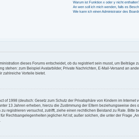
Warum ist Funktion x oder y nicht enthalten
An wen soll ich mich wenden, falls es Besc
Wie kann ich einen Administrator des Board
nistration dieses Forums entscheidet, ob du registriert sein musst, um Beiträge zu s
ung stehen: zum Beispiel Avatarbilder, Private Nachrichten, E-Mail-Versand an ander
r zahlreiche Vorteile bietet.
t of 1998 (deutsch: Gesetz zum Schutz der Privatsphäre von Kindern im Internet vo
unter 13 Jahren erheben, hierzu die Zustimmung der Eltern beziehungsweise des o
h zu registrieren versuchst, zutrifft, ziehe einen rechtlichen Beistand zu Rate. Bit
für Rechtsangelegenheiten jeglicher Art ist; außer solchen, die unter der Frage „
.