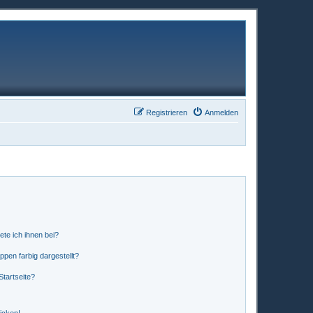
Registrieren
Anmelden
ete ich ihnen bei?
en farbig dargestellt?
tartseite?