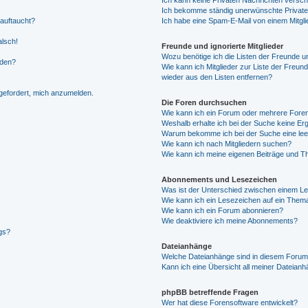
Ich kann keine Privaten Nachrichten versch
Ich bekomme ständig unerwünschte Private
 auftaucht?
Ich habe eine Spam-E-Mail von einem Mitgli
alsch!
Freunde und ignorierte Mitglieder
Wozu benötige ich die Listen der Freunde un
rden?
Wie kann ich Mitglieder zur Liste der Freund
wieder aus den Listen entfernen?
fgefordert, mich anzumelden.
Die Foren durchsuchen
Wie kann ich ein Forum oder mehrere For
Weshalb erhalte ich bei der Suche keine Er
Warum bekomme ich bei der Suche eine lee
Wie kann ich nach Mitgliedern suchen?
Wie kann ich meine eigenen Beiträge und T
Abonnements und Lesezeichen
Was ist der Unterschied zwischen einem L
Wie kann ich ein Lesezeichen auf ein Them
Wie kann ich ein Forum abonnieren?
Wie deaktiviere ich meine Abonnements?
gs?
Dateianhänge
Welche Dateianhänge sind in diesem Forum
Kann ich eine Übersicht all meiner Dateian
phpBB betreffende Fragen
Wer hat diese Forensoftware entwickelt?