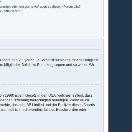
?
hwerden oder juristische Anfragen zu diesem Forum gibt?
s kontaktieren?
chreiben. Auf jeden Fall erhältst du als registriertes Mitglied
e Mitglieder, Beitritt zu Benutzergruppen und so weiter. Wir
n 1998) ist ein Gesetz in den USA, welches festlegt, dass
der der Erziehungsberechtigten benötigen. Wenn du dir
te beachte, dass phpBB Limited und der Besitzer dieses Boards
An wen soll ich mich wenden, falls es Beschwerden oder