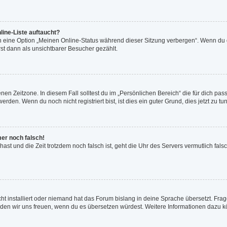
line-Liste auftaucht?
n eine Option „Meinen Online-Status während dieser Sitzung verbergen“. Wenn du d
st dann als unsichtbarer Besucher gezählt.
en Zeitzone. In diesem Fall solltest du im „Persönlichen Bereich“ die für dich passe
den. Wenn du noch nicht registriert bist, ist dies ein guter Grund, dies jetzt zu tun
mer noch falsch!
t hast und die Zeit trotzdem noch falsch ist, geht die Uhr des Servers vermutlich fal
ht installiert oder niemand hat das Forum bislang in deine Sprache übersetzt. Frag
, würden wir uns freuen, wenn du es übersetzen würdest. Weitere Informationen dazu