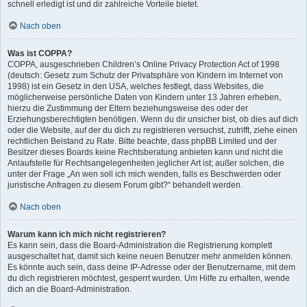
schnell erledigt ist und dir zahlreiche Vorteile bietet.
Nach oben
Was ist COPPA?
COPPA, ausgeschrieben Children’s Online Privacy Protection Act of 1998
(deutsch: Gesetz zum Schutz der Privatsphäre von Kindern im Internet von
1998) ist ein Gesetz in den USA, welches festlegt, dass Websites, die
möglicherweise persönliche Daten von Kindern unter 13 Jahren erheben,
hierzu die Zustimmung der Eltern beziehungsweise des oder der
Erziehungsberechtigten benötigen. Wenn du dir unsicher bist, ob dies auf dich
oder die Website, auf der du dich zu registrieren versuchst, zutrifft, ziehe einen
rechtlichen Beistand zu Rate. Bitte beachte, dass phpBB Limited und der
Besitzer dieses Boards keine Rechtsberatung anbieten kann und nicht die
Anlaufstelle für Rechtsangelegenheiten jeglicher Art ist; außer solchen, die
unter der Frage „An wen soll ich mich wenden, falls es Beschwerden oder
juristische Anfragen zu diesem Forum gibt?“ behandelt werden.
Nach oben
Warum kann ich mich nicht registrieren?
Es kann sein, dass die Board-Administration die Registrierung komplett
ausgeschaltet hat, damit sich keine neuen Benutzer mehr anmelden können.
Es könnte auch sein, dass deine IP-Adresse oder der Benutzername, mit dem
du dich registrieren möchtest, gesperrt wurden. Um Hilfe zu erhalten, wende
dich an die Board-Administration.