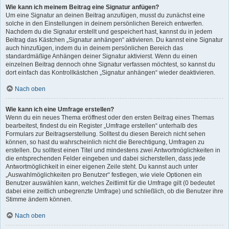
Wie kann ich meinem Beitrag eine Signatur anfügen?
Um eine Signatur an deinen Beitrag anzufügen, musst du zunächst eine
solche in den Einstellungen in deinem persönlichen Bereich entwerfen.
Nachdem du die Signatur erstellt und gespeichert hast, kannst du in jedem
Beitrag das Kästchen „Signatur anhängen“ aktivieren. Du kannst eine Signatur
auch hinzufügen, indem du in deinem persönlichen Bereich das
standardmäßige Anhängen deiner Signatur aktivierst. Wenn du einen
einzelnen Beitrag dennoch ohne Signatur verfassen möchtest, so kannst du
dort einfach das Kontrollkästchen „Signatur anhängen“ wieder deaktivieren.
Nach oben
Wie kann ich eine Umfrage erstellen?
Wenn du ein neues Thema eröffnest oder den ersten Beitrag eines Themas
bearbeitest, findest du ein Register „Umfrage erstellen“ unterhalb des
Formulars zur Beitragserstellung. Solltest du diesen Bereich nicht sehen
können, so hast du wahrscheinlich nicht die Berechtigung, Umfragen zu
erstellen. Du solltest einen Titel und mindestens zwei Antwortmöglichkeiten in
die entsprechenden Felder eingeben und dabei sicherstellen, dass jede
Antwortmöglichkeit in einer eigenen Zeile steht. Du kannst auch unter
„Auswahlmöglichkeiten pro Benutzer“ festlegen, wie viele Optionen ein
Benutzer auswählen kann, welches Zeitlimit für die Umfrage gilt (0 bedeutet
dabei eine zeitlich unbegrenzte Umfrage) und schließlich, ob die Benutzer ihre
Stimme ändern können.
Nach oben