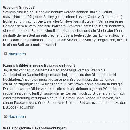
Was sind Smileys?
Smileys sind kleine Bilder, die benutzt werden können, um ein Gefühl
auszudrücken. Für jeden Smiley gibt es einen kurzen Code, z. B. bedeutet :)
fröhlich und :( traurig. Die Liste aller Smileys kannst du beim Verfassen eines
Beitrags sehen. Versuche bitte trotzdem, Smileys nicht zu häufig zu benutzen,
sie können einen Beitrag schnell unlesbar machen und ein Moderator könnte
deshalb deinen Beitrag entsprechend überarbeiten oder gar komplett löschen.
Die Board-Administration kann auch die Anzahl der Smileys begrenzen, die du
in einem Beitrag benutzen kannst.
Nach oben
Kann ich Bilder in meine Beiträge einfügen?
Ja, Bilder können in deinem Beitrag angezeigt werden. Wenn die
Administration Dateianhänge erlaubt hat, kannst du das Bild auch direkt
hochladen. Ansonsten musst du zu einem Bild verlinken, das auf einem
öffentlich zugänglichen Server liegt, z. B. http://www.domain.tld/mein-bild.gif.
Du kannst weder Bilder verlinken, die sich auf deinem eigenen PC befinden
(außer es ist ein öffentlich zugänglicher Server), noch zu Bildern, die nur nach
einer Anmeldung verfügbar sind, z. B. Hotmail- oder Yahoo-Mailboxen, mit
einem Passwort geschützte Seiten usw. Um das Bild anzuzeigen, benutze den
BBCode-Tag „[img]“.
Nach oben
Was sind globale Bekanntmachungen?