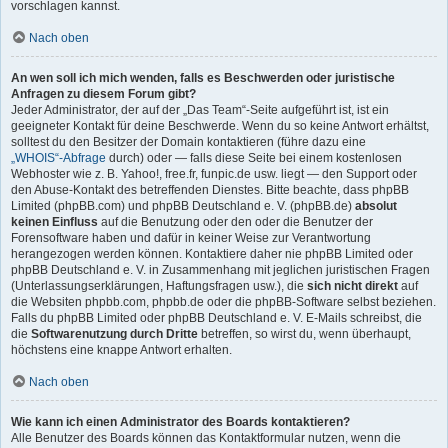
vorschlagen kannst.
Nach oben
An wen soll ich mich wenden, falls es Beschwerden oder juristische
Anfragen zu diesem Forum gibt?
Jeder Administrator, der auf der „Das Team“-Seite aufgeführt ist, ist ein
geeigneter Kontakt für deine Beschwerde. Wenn du so keine Antwort erhältst,
solltest du den Besitzer der Domain kontaktieren (führe dazu eine
„WHOIS“-Abfrage
durch) oder — falls diese Seite bei einem kostenlosen
Webhoster wie z. B. Yahoo!, free.fr, funpic.de usw. liegt — den Support oder
den Abuse-Kontakt des betreffenden Dienstes. Bitte beachte, dass phpBB
Limited (phpBB.com) und phpBB Deutschland e. V. (phpBB.de)
absolut
keinen Einfluss
auf die Benutzung oder den oder die Benutzer der
Forensoftware haben und dafür in keiner Weise zur Verantwortung
herangezogen werden können. Kontaktiere daher nie phpBB Limited oder
phpBB Deutschland e. V. in Zusammenhang mit jeglichen juristischen Fragen
(Unterlassungserklärungen, Haftungsfragen usw.), die
sich nicht direkt
auf
die Websiten phpbb.com, phpbb.de oder die phpBB-Software selbst beziehen.
Falls du phpBB Limited oder phpBB Deutschland e. V. E-Mails schreibst, die
die
Softwarenutzung durch Dritte
betreffen, so wirst du, wenn überhaupt,
höchstens eine knappe Antwort erhalten.
Nach oben
Wie kann ich einen Administrator des Boards kontaktieren?
Alle Benutzer des Boards können das Kontaktformular nutzen, wenn die