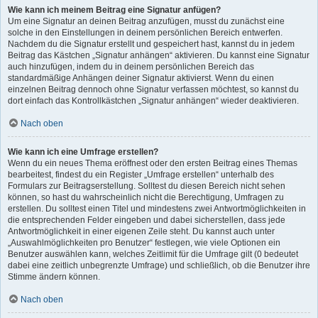
Wie kann ich meinem Beitrag eine Signatur anfügen?
Um eine Signatur an deinen Beitrag anzufügen, musst du zunächst eine
solche in den Einstellungen in deinem persönlichen Bereich entwerfen.
Nachdem du die Signatur erstellt und gespeichert hast, kannst du in jedem
Beitrag das Kästchen „Signatur anhängen“ aktivieren. Du kannst eine Signatur
auch hinzufügen, indem du in deinem persönlichen Bereich das
standardmäßige Anhängen deiner Signatur aktivierst. Wenn du einen
einzelnen Beitrag dennoch ohne Signatur verfassen möchtest, so kannst du
dort einfach das Kontrollkästchen „Signatur anhängen“ wieder deaktivieren.
Nach oben
Wie kann ich eine Umfrage erstellen?
Wenn du ein neues Thema eröffnest oder den ersten Beitrag eines Themas
bearbeitest, findest du ein Register „Umfrage erstellen“ unterhalb des
Formulars zur Beitragserstellung. Solltest du diesen Bereich nicht sehen
können, so hast du wahrscheinlich nicht die Berechtigung, Umfragen zu
erstellen. Du solltest einen Titel und mindestens zwei Antwortmöglichkeiten in
die entsprechenden Felder eingeben und dabei sicherstellen, dass jede
Antwortmöglichkeit in einer eigenen Zeile steht. Du kannst auch unter
„Auswahlmöglichkeiten pro Benutzer“ festlegen, wie viele Optionen ein
Benutzer auswählen kann, welches Zeitlimit für die Umfrage gilt (0 bedeutet
dabei eine zeitlich unbegrenzte Umfrage) und schließlich, ob die Benutzer ihre
Stimme ändern können.
Nach oben