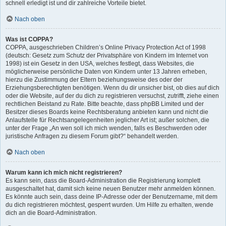
schnell erledigt ist und dir zahlreiche Vorteile bietet.
Nach oben
Was ist COPPA?
COPPA, ausgeschrieben Children’s Online Privacy Protection Act of 1998
(deutsch: Gesetz zum Schutz der Privatsphäre von Kindern im Internet von
1998) ist ein Gesetz in den USA, welches festlegt, dass Websites, die
möglicherweise persönliche Daten von Kindern unter 13 Jahren erheben,
hierzu die Zustimmung der Eltern beziehungsweise des oder der
Erziehungsberechtigten benötigen. Wenn du dir unsicher bist, ob dies auf dich
oder die Website, auf der du dich zu registrieren versuchst, zutrifft, ziehe einen
rechtlichen Beistand zu Rate. Bitte beachte, dass phpBB Limited und der
Besitzer dieses Boards keine Rechtsberatung anbieten kann und nicht die
Anlaufstelle für Rechtsangelegenheiten jeglicher Art ist; außer solchen, die
unter der Frage „An wen soll ich mich wenden, falls es Beschwerden oder
juristische Anfragen zu diesem Forum gibt?“ behandelt werden.
Nach oben
Warum kann ich mich nicht registrieren?
Es kann sein, dass die Board-Administration die Registrierung komplett
ausgeschaltet hat, damit sich keine neuen Benutzer mehr anmelden können.
Es könnte auch sein, dass deine IP-Adresse oder der Benutzername, mit dem
du dich registrieren möchtest, gesperrt wurden. Um Hilfe zu erhalten, wende
dich an die Board-Administration.