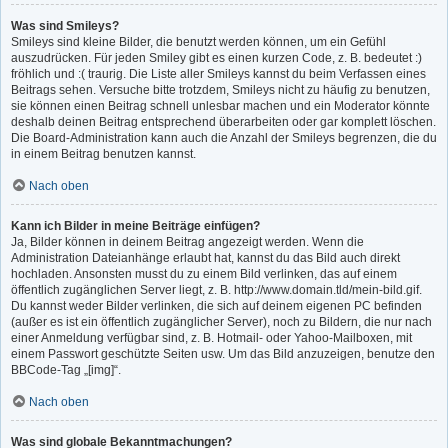
Was sind Smileys?
Smileys sind kleine Bilder, die benutzt werden können, um ein Gefühl
auszudrücken. Für jeden Smiley gibt es einen kurzen Code, z. B. bedeutet :)
fröhlich und :( traurig. Die Liste aller Smileys kannst du beim Verfassen eines
Beitrags sehen. Versuche bitte trotzdem, Smileys nicht zu häufig zu benutzen,
sie können einen Beitrag schnell unlesbar machen und ein Moderator könnte
deshalb deinen Beitrag entsprechend überarbeiten oder gar komplett löschen.
Die Board-Administration kann auch die Anzahl der Smileys begrenzen, die du
in einem Beitrag benutzen kannst.
Nach oben
Kann ich Bilder in meine Beiträge einfügen?
Ja, Bilder können in deinem Beitrag angezeigt werden. Wenn die
Administration Dateianhänge erlaubt hat, kannst du das Bild auch direkt
hochladen. Ansonsten musst du zu einem Bild verlinken, das auf einem
öffentlich zugänglichen Server liegt, z. B. http://www.domain.tld/mein-bild.gif.
Du kannst weder Bilder verlinken, die sich auf deinem eigenen PC befinden
(außer es ist ein öffentlich zugänglicher Server), noch zu Bildern, die nur nach
einer Anmeldung verfügbar sind, z. B. Hotmail- oder Yahoo-Mailboxen, mit
einem Passwort geschützte Seiten usw. Um das Bild anzuzeigen, benutze den
BBCode-Tag „[img]“.
Nach oben
Was sind globale Bekanntmachungen?