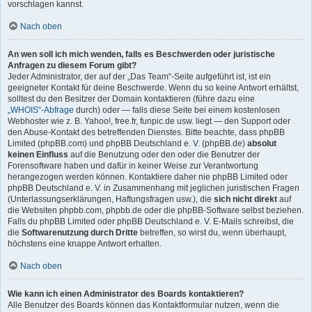
vorschlagen kannst.
Nach oben
An wen soll ich mich wenden, falls es Beschwerden oder juristische
Anfragen zu diesem Forum gibt?
Jeder Administrator, der auf der „Das Team“-Seite aufgeführt ist, ist ein
geeigneter Kontakt für deine Beschwerde. Wenn du so keine Antwort erhältst,
solltest du den Besitzer der Domain kontaktieren (führe dazu eine
„WHOIS“-Abfrage
durch) oder — falls diese Seite bei einem kostenlosen
Webhoster wie z. B. Yahoo!, free.fr, funpic.de usw. liegt — den Support oder
den Abuse-Kontakt des betreffenden Dienstes. Bitte beachte, dass phpBB
Limited (phpBB.com) und phpBB Deutschland e. V. (phpBB.de)
absolut
keinen Einfluss
auf die Benutzung oder den oder die Benutzer der
Forensoftware haben und dafür in keiner Weise zur Verantwortung
herangezogen werden können. Kontaktiere daher nie phpBB Limited oder
phpBB Deutschland e. V. in Zusammenhang mit jeglichen juristischen Fragen
(Unterlassungserklärungen, Haftungsfragen usw.), die
sich nicht direkt
auf
die Websiten phpbb.com, phpbb.de oder die phpBB-Software selbst beziehen.
Falls du phpBB Limited oder phpBB Deutschland e. V. E-Mails schreibst, die
die
Softwarenutzung durch Dritte
betreffen, so wirst du, wenn überhaupt,
höchstens eine knappe Antwort erhalten.
Nach oben
Wie kann ich einen Administrator des Boards kontaktieren?
Alle Benutzer des Boards können das Kontaktformular nutzen, wenn die