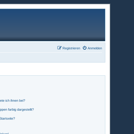
Registrieren
Anmelden
ete ich ihnen bei?
en farbig dargestellt?
tartseite?