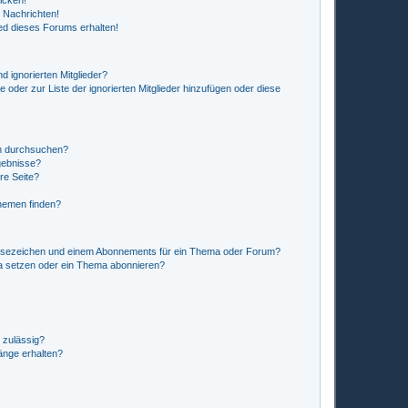
icken!
 Nachrichten!
ed dieses Forums erhalten!
d ignorierten Mitglieder?
e oder zur Liste der ignorierten Mitglieder hinzufügen oder diese
en durchsuchen?
gebnisse?
re Seite?
hemen finden?
esezeichen und einem Abonnements für ein Thema oder Forum?
a setzen oder ein Thema abonnieren?
 zulässig?
hänge erhalten?