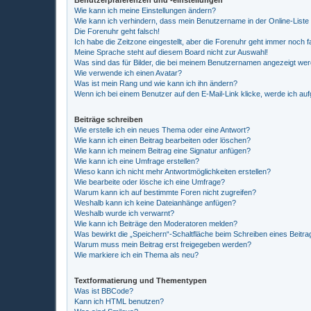
Benutzerpräferenzen und -einstellungen
Wie kann ich meine Einstellungen ändern?
Wie kann ich verhindern, dass mein Benutzername in der Online-Liste
Die Forenuhr geht falsch!
Ich habe die Zeitzone eingestellt, aber die Forenuhr geht immer noch f
Meine Sprache steht auf diesem Board nicht zur Auswahl!
Was sind das für Bilder, die bei meinem Benutzernamen angezeigt we
Wie verwende ich einen Avatar?
Was ist mein Rang und wie kann ich ihn ändern?
Wenn ich bei einem Benutzer auf den E-Mail-Link klicke, werde ich au
Beiträge schreiben
Wie erstelle ich ein neues Thema oder eine Antwort?
Wie kann ich einen Beitrag bearbeiten oder löschen?
Wie kann ich meinem Beitrag eine Signatur anfügen?
Wie kann ich eine Umfrage erstellen?
Wieso kann ich nicht mehr Antwortmöglichkeiten erstellen?
Wie bearbeite oder lösche ich eine Umfrage?
Warum kann ich auf bestimmte Foren nicht zugreifen?
Weshalb kann ich keine Dateianhänge anfügen?
Weshalb wurde ich verwarnt?
Wie kann ich Beiträge den Moderatoren melden?
Was bewirkt die „Speichern“-Schaltfläche beim Schreiben eines Beitra
Warum muss mein Beitrag erst freigegeben werden?
Wie markiere ich ein Thema als neu?
Textformatierung und Thementypen
Was ist BBCode?
Kann ich HTML benutzen?