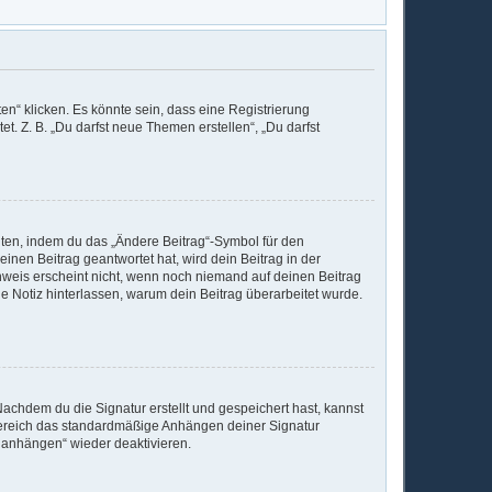
n“ klicken. Es könnte sein, dass eine Registrierung
t. Z. B. „Du darfst neue Themen erstellen“, „Du darfst
iten, indem du das „Ändere Beitrag“-Symbol für den
inen Beitrag geantwortet hat, wird dein Beitrag in der
nweis erscheint nicht, wenn noch niemand auf deinen Beitrag
ine Notiz hinterlassen, warum dein Beitrag überarbeitet wurde.
achdem du die Signatur erstellt und gespeichert hast, kannst
Bereich das standardmäßige Anhängen deiner Signatur
r anhängen“ wieder deaktivieren.