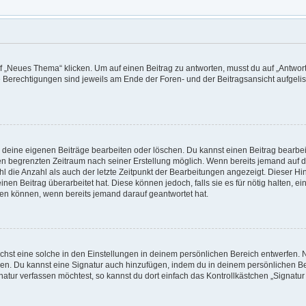
„Neues Thema“ klicken. Um auf einen Beitrag zu antworten, musst du auf „Antworte
e Berechtigungen sind jeweils am Ende der Foren- und der Beitragsansicht aufgeliste
r deine eigenen Beiträge bearbeiten oder löschen. Du kannst einen Beitrag bearbe
inen begrenzten Zeitraum nach seiner Erstellung möglich. Wenn bereits jemand auf de
 die Anzahl als auch der letzte Zeitpunkt der Bearbeitungen angezeigt. Dieser Hi
en Beitrag überarbeitet hat. Diese können jedoch, falls sie es für nötig halten, e
hen können, wenn bereits jemand darauf geantwortet hat.
hst eine solche in den Einstellungen in deinem persönlichen Bereich entwerfen. N
eren. Du kannst eine Signatur auch hinzufügen, indem du in deinem persönlichen 
atur verfassen möchtest, so kannst du dort einfach das Kontrollkästchen „Signatu