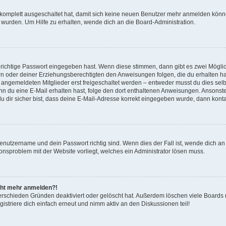
g komplett ausgeschaltet hat, damit sich keine neuen Benutzer mehr anmelden könn
 wurden. Um Hilfe zu erhalten, wende dich an die Board-Administration.
 richtige Passwort eingegeben hast. Wenn diese stimmen, dann gibt es zwei Mögl
tern oder deiner Erziehungsberechtigten den Anweisungen folgen, die du erhalten ha
u angemeldeten Mitglieder erst freigeschaltet werden – entweder musst du dies selbs
. Wenn du eine E-Mail erhalten hast, folge den dort enthaltenen Anweisungen. Anson
u dir sicher bist, dass deine E-Mail-Adresse korrekt eingegeben wurde, dann kontak
Benutzername und dein Passwort richtig sind. Wenn dies der Fall ist, wende dich a
tionsproblem mit der Website vorliegt, welches ein Administrator lösen muss.
nicht mehr anmelden?!
erschieden Gründen deaktiviert oder gelöscht hat. Außerdem löschen viele Boards r
striere dich einfach erneut und nimm aktiv an den Diskussionen teil!