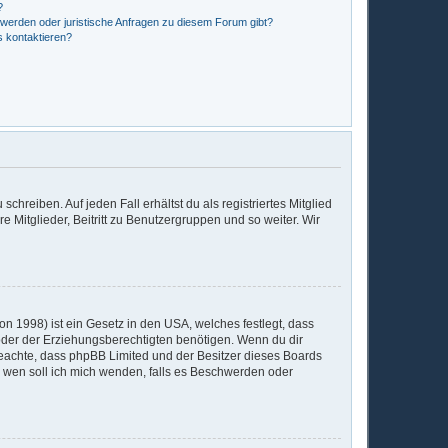
?
hwerden oder juristische Anfragen zu diesem Forum gibt?
s kontaktieren?
chreiben. Auf jeden Fall erhältst du als registriertes Mitglied
e Mitglieder, Beitritt zu Benutzergruppen und so weiter. Wir
n 1998) ist ein Gesetz in den USA, welches festlegt, dass
der der Erziehungsberechtigten benötigen. Wenn du dir
te beachte, dass phpBB Limited und der Besitzer dieses Boards
An wen soll ich mich wenden, falls es Beschwerden oder