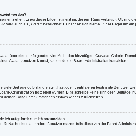
gezeigt werden?
namen stehen. Eines dieser Bilder ist meist mit deinem Rang verknüpft: Oft sind di
ld wird auch als „Avatar“ bezeichnet. Es handelt sich hierbei in der Regel um ein
n Avatar über eine der folgenden vier Methoden hinzufügen: Gravatar, Galerie, Re
en Avatar benutzen kannst, solltest du die Board-Administration kontaktieren.
viele Beiträge du bislang erstellt hast oder identifizieren bestimmte Benutzer w
 Board-Administration festgelegt wurden. Bitte schreibe keine sinnlosen Beiträge
wird deinen Rang unter Umständen einfach wieder zurücksetzen.
rde ich aufgefordert, mich anzumelden.
ion für Nachrichten an andere Benutzer nutzen, falls diese von der Board-Administ