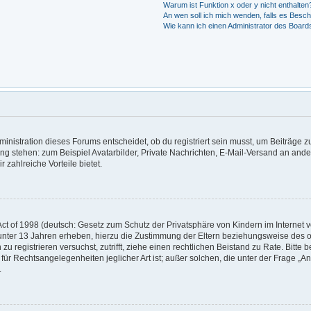
Warum ist Funktion x oder y nicht enthalten
An wen soll ich mich wenden, falls es Besc
Wie kann ich einen Administrator des Board
nistration dieses Forums entscheidet, ob du registriert sein musst, um Beiträge zu s
ung stehen: zum Beispiel Avatarbilder, Private Nachrichten, E-Mail-Versand an ander
r zahlreiche Vorteile bietet.
t of 1998 (deutsch: Gesetz zum Schutz der Privatsphäre von Kindern im Internet vo
unter 13 Jahren erheben, hierzu die Zustimmung der Eltern beziehungsweise des o
h zu registrieren versuchst, zutrifft, ziehe einen rechtlichen Beistand zu Rate. Bit
für Rechtsangelegenheiten jeglicher Art ist; außer solchen, die unter der Frage „
.