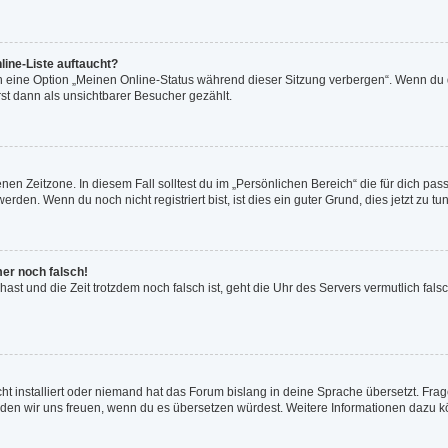
line-Liste auftaucht?
n eine Option „Meinen Online-Status während dieser Sitzung verbergen“. Wenn du d
st dann als unsichtbarer Besucher gezählt.
en Zeitzone. In diesem Fall solltest du im „Persönlichen Bereich“ die für dich passe
den. Wenn du noch nicht registriert bist, ist dies ein guter Grund, dies jetzt zu tun
mer noch falsch!
t hast und die Zeit trotzdem noch falsch ist, geht die Uhr des Servers vermutlich fal
ht installiert oder niemand hat das Forum bislang in deine Sprache übersetzt. Frag
, würden wir uns freuen, wenn du es übersetzen würdest. Weitere Informationen dazu