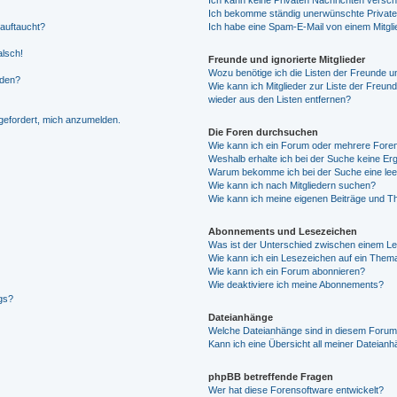
Ich kann keine Privaten Nachrichten versch
Ich bekomme ständig unerwünschte Private
 auftaucht?
Ich habe eine Spam-E-Mail von einem Mitgli
alsch!
Freunde und ignorierte Mitglieder
Wozu benötige ich die Listen der Freunde un
rden?
Wie kann ich Mitglieder zur Liste der Freund
wieder aus den Listen entfernen?
fgefordert, mich anzumelden.
Die Foren durchsuchen
Wie kann ich ein Forum oder mehrere For
Weshalb erhalte ich bei der Suche keine Er
Warum bekomme ich bei der Suche eine lee
Wie kann ich nach Mitgliedern suchen?
Wie kann ich meine eigenen Beiträge und T
Abonnements und Lesezeichen
Was ist der Unterschied zwischen einem L
Wie kann ich ein Lesezeichen auf ein Them
Wie kann ich ein Forum abonnieren?
Wie deaktiviere ich meine Abonnements?
gs?
Dateianhänge
Welche Dateianhänge sind in diesem Forum
Kann ich eine Übersicht all meiner Dateian
phpBB betreffende Fragen
Wer hat diese Forensoftware entwickelt?