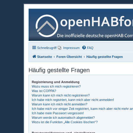
Schnellzugriff
Impressum
FAQ
Startseite
Foren-Übersicht
Häufig gestellte Fragen
Häufig gestellte Fragen
Registrierung und Anmeldung
Wozu muss ich mich registrieren?
Was ist COPPA?
Warum kann ich mich nicht registrieren?
Ich habe mich registriert, kann mich aber nicht anmelden!
Warum kann ich mich nicht anmelden?
Ich habe mich vor einiger Zeit registriert, kann mich aber nicht mehr 
Ich habe mein Passwort vergessen!
Warum werde ich automatisch abgemeldet?
Wozu ist die Funktion „Alle Cookies löschen“?