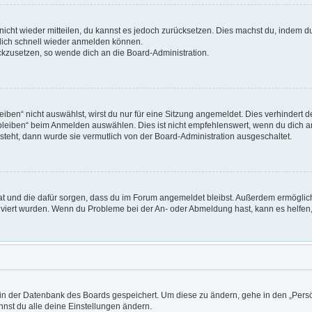
t nicht wieder mitteilen, du kannst es jedoch zurücksetzen. Dies machst du, indem 
 dich schnell wieder anmelden können.
ückzusetzen, so wende dich an die Board-Administration.
en“ nicht auswählst, wirst du nur für eine Sitzung angemeldet. Dies verhindert 
leiben“ beim Anmelden auswählen. Dies ist nicht empfehlenswert, wenn du dich an
 steht, dann wurde sie vermutlich von der Board-Administration ausgeschaltet.
 hat und die dafür sorgen, dass du im Forum angemeldet bleibst. Außerdem ermögli
tiviert wurden. Wenn du Probleme bei der An- oder Abmeldung hast, kann es helfen
n in der Datenbank des Boards gespeichert. Um diese zu ändern, gehe in den „Persö
nst du alle deine Einstellungen ändern.