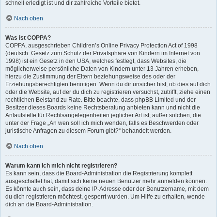
schnell erledigt ist und dir zahlreiche Vorteile bietet.
Nach oben
Was ist COPPA?
COPPA, ausgeschrieben Children’s Online Privacy Protection Act of 1998
(deutsch: Gesetz zum Schutz der Privatsphäre von Kindern im Internet von
1998) ist ein Gesetz in den USA, welches festlegt, dass Websites, die
möglicherweise persönliche Daten von Kindern unter 13 Jahren erheben,
hierzu die Zustimmung der Eltern beziehungsweise des oder der
Erziehungsberechtigten benötigen. Wenn du dir unsicher bist, ob dies auf dich
oder die Website, auf der du dich zu registrieren versuchst, zutrifft, ziehe einen
rechtlichen Beistand zu Rate. Bitte beachte, dass phpBB Limited und der
Besitzer dieses Boards keine Rechtsberatung anbieten kann und nicht die
Anlaufstelle für Rechtsangelegenheiten jeglicher Art ist; außer solchen, die
unter der Frage „An wen soll ich mich wenden, falls es Beschwerden oder
juristische Anfragen zu diesem Forum gibt?“ behandelt werden.
Nach oben
Warum kann ich mich nicht registrieren?
Es kann sein, dass die Board-Administration die Registrierung komplett
ausgeschaltet hat, damit sich keine neuen Benutzer mehr anmelden können.
Es könnte auch sein, dass deine IP-Adresse oder der Benutzername, mit dem
du dich registrieren möchtest, gesperrt wurden. Um Hilfe zu erhalten, wende
dich an die Board-Administration.