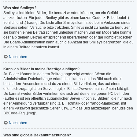
Was sind Smileys?
Smileys sind kleine Bilder, die benutzt werden können, um ein Gefühl
auszudrücken. Für jeden Smiley gibt es einen kurzen Code, z. B. bedeutet :)
fröhlich und :( traurig. Die Liste aller Smileys kannst du beim Verfassen eines
Beitrags sehen. Versuche bitte trotzdem, Smileys nicht zu häufig zu benutzen,
sie können einen Beitrag schnell unlesbar machen und ein Moderator könnte
deshalb deinen Beitrag entsprechend überarbeiten oder gar komplett löschen.
Die Board-Administration kann auch die Anzahl der Smileys begrenzen, die du
in einem Beitrag benutzen kannst.
Nach oben
Kann ich Bilder in meine Beiträge einfügen?
Ja, Bilder können in deinem Beitrag angezeigt werden. Wenn die
Administration Dateianhänge erlaubt hat, kannst du das Bild auch direkt
hochladen. Ansonsten musst du zu einem Bild verlinken, das auf einem
öffentlich zugänglichen Server liegt, z. B. http://www.domain.tld/mein-bild.gif.
Du kannst weder Bilder verlinken, die sich auf deinem eigenen PC befinden
(außer es ist ein öffentlich zugänglicher Server), noch zu Bildern, die nur nach
einer Anmeldung verfügbar sind, z. B. Hotmail- oder Yahoo-Mailboxen, mit
einem Passwort geschützte Seiten usw. Um das Bild anzuzeigen, benutze den
BBCode-Tag „[img]“.
Nach oben
Was sind globale Bekanntmachungen?