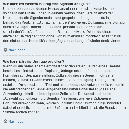
Wie kann ich meinem Beitrag eine Signatur anfügen?
Um eine Signatur an deinen Beitrag anzufügen, musst du zunächst eine
solche in den Einstellungen in deinem persönlichen Bereich entwerfen.
Nachdem du die Signatur erstellt und gespeichert hast, kannst du in jedem
Beitrag das Kästchen „Signatur anhängen“ aktivieren. Du kannst eine Signatur
auch hinzufügen, indem du in deinem persönlichen Bereich das
standardmäßige Anhängen deiner Signatur aktivierst. Wenn du einen
einzelnen Beitrag dennoch ohne Signatur verfassen möchtest, so kannst du
dort einfach das Kontrollkästchen „Signatur anhängen“ wieder deaktivieren.
Nach oben
Wie kann ich eine Umfrage erstellen?
Wenn du ein neues Thema eröffnest oder den ersten Beitrag eines Themas
bearbeitest, findest du ein Register „Umfrage erstellen“ unterhalb des
Formulars zur Beitragserstellung. Solltest du diesen Bereich nicht sehen
können, so hast du wahrscheinlich nicht die Berechtigung, Umfragen zu
erstellen. Du solltest einen Titel und mindestens zwei Antwortmöglichkeiten in
die entsprechenden Felder eingeben und dabei sicherstellen, dass jede
Antwortmöglichkeit in einer eigenen Zeile steht. Du kannst auch unter
„Auswahlmöglichkeiten pro Benutzer“ festlegen, wie viele Optionen ein
Benutzer auswählen kann, welches Zeitlimit für die Umfrage gilt (0 bedeutet
dabei eine zeitlich unbegrenzte Umfrage) und schließlich, ob die Benutzer ihre
Stimme ändern können.
Nach oben