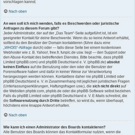
vorschlagen kannst.
Nach oben
An wen soll ich mich wenden, falls es Beschwerden oder juristische
Anfragen zu diesem Forum gibt?
Jeder Administrator, der auf der „Das Team“-Seite aufgeführt ist, ist ein
geeigneter Kontakt für deine Beschwerde. Wenn du so keine Antwort erhältst,
solltest du den Besitzer der Domain kontaktieren (führe dazu eine
„WHOIS“-Abfrage
durch) oder — falls diese Seite bei einem kostenlosen
Webhoster wie z. B. Yahoo!, free.fr, funpic.de usw. liegt — den Support oder
den Abuse-Kontakt des betreffenden Dienstes. Bitte beachte, dass phpBB
Limited (phpBB.com) und phpBB Deutschland e. V. (phpBB.de)
absolut
keinen Einfluss
auf die Benutzung oder den oder die Benutzer der
Forensoftware haben und dafür in keiner Weise zur Verantwortung
herangezogen werden können. Kontaktiere daher nie phpBB Limited oder
phpBB Deutschland e. V. in Zusammenhang mit jeglichen juristischen Fragen
(Unterlassungserklärungen, Haftungsfragen usw.), die
sich nicht direkt
auf
die Websiten phpbb.com, phpbb.de oder die phpBB-Software selbst beziehen.
Falls du phpBB Limited oder phpBB Deutschland e. V. E-Mails schreibst, die
die
Softwarenutzung durch Dritte
betreffen, so wirst du, wenn überhaupt,
höchstens eine knappe Antwort erhalten.
Nach oben
Wie kann ich einen Administrator des Boards kontaktieren?
Alle Benutzer des Boards können das Kontaktformular nutzen, wenn die