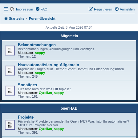
Impressum
FAQ
Registrieren
Anmelden
Startseite
Foren-Übersicht
Aktuelle Zeit: 8. Aug 2026 07:34
Allgemein
Bekanntmachungen
Bekanntmachungen, Ankündigungen und Wichtiges
Moderator:
seppy
Themen:
12
Hausautomatisierung Allgemein
Allgemeine Fragen zum Thema "Smart Home" und Entscheidungshilfen
Moderator:
seppy
Themen:
245
Sonstiges
Hier bitte alles rein was Off-topic ist.
Moderatoren:
Cyrelian
,
seppy
Themen:
161
openHAB
Projekte
Für welche Projekte verwendet Ihr OpenHAB? Was habt Ihr automatisiert?
Stellt eure Projekte hier vor.
Moderatoren:
Cyrelian
,
seppy
Themen:
391