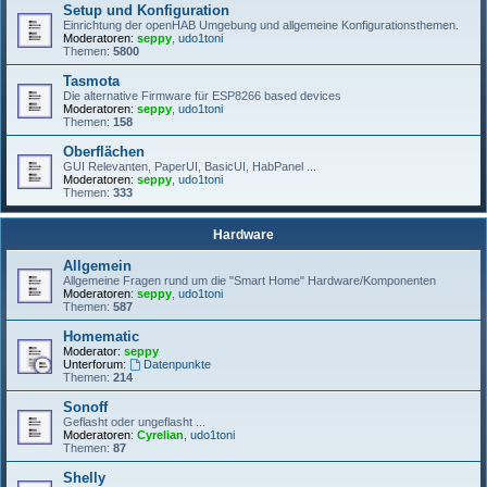
Setup und Konfiguration
Einrichtung der openHAB Umgebung und allgemeine Konfigurationsthemen.
Moderatoren:
seppy
,
udo1toni
Themen:
5800
Tasmota
Die alternative Firmware für ESP8266 based devices
Moderatoren:
seppy
,
udo1toni
Themen:
158
Oberflächen
GUI Relevanten, PaperUI, BasicUI, HabPanel ...
Moderatoren:
seppy
,
udo1toni
Themen:
333
Hardware
Allgemein
Allgemeine Fragen rund um die "Smart Home" Hardware/Komponenten
Moderatoren:
seppy
,
udo1toni
Themen:
587
Homematic
Moderator:
seppy
Unterforum:
Datenpunkte
Themen:
214
Sonoff
Geflasht oder ungeflasht ...
Moderatoren:
Cyrelian
,
udo1toni
Themen:
87
Shelly