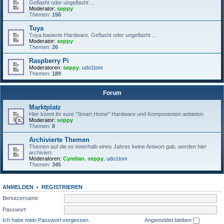
Geflasht oder ungeflasht ...
Moderator:
seppy
Themen:
156
Tuya
Tuya basierte Hardware. Geflasht oder ungeflasht ...
Moderator:
seppy
Themen:
26
Raspberry Pi
Moderatoren:
seppy
,
udo1toni
Themen:
189
Forum
Marktplatz
Hier könnt ihr eure "Smart Home" Hardware und Komponenten anbieten.
Moderator:
seppy
Themen:
8
Archivierte Themen
Themen auf die es innerhalb eines Jahres keine Antwort gab, werden hier
archiviert.
Moderatoren:
Cyrelian
,
seppy
,
udo1toni
Themen:
345
ANMELDEN
•
REGISTRIEREN
Benutzername:
Passwort:
Ich habe mein Passwort vergessen
Angemeldet bleiben