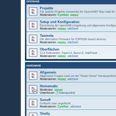
OPENHAB
Projekte
Für welche Projekte verwendet Ihr OpenHAB? Was habt Ihr aut
Moderatoren:
Cyrelian
,
seppy
Setup und Konfiguration
Einrichtung der openHAB Umgebung und allgemeine Konfigu
Moderatoren:
seppy
,
udo1toni
Tasmota
Die alternative Firmware für ESP8266 based devices
Moderatoren:
seppy
,
udo1toni
Oberflächen
GUI Relevanten, PaperUI, BasicUI, HabPanel ...
Moderatoren:
seppy
,
udo1toni
HARDWARE
Allgemein
Allgemeine Fragen rund um die "Smart Home" Hardware/Ko
Moderatoren:
seppy
,
udo1toni
Homematic
Moderator:
seppy
Unterforum:
Datenpunkte
Sonoff
Geflasht oder ungeflasht ...
Moderatoren:
Cyrelian
,
udo1toni
Shelly