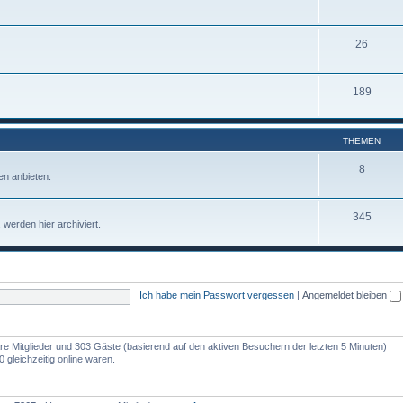
26
189
THEMEN
8
n anbieten.
345
werden hier archiviert.
Ich habe mein Passwort vergessen
|
Angemeldet bleiben
bare Mitglieder und 303 Gäste (basierend auf den aktiven Besuchern der letzten 5 Minuten)
gleichzeitig online waren.