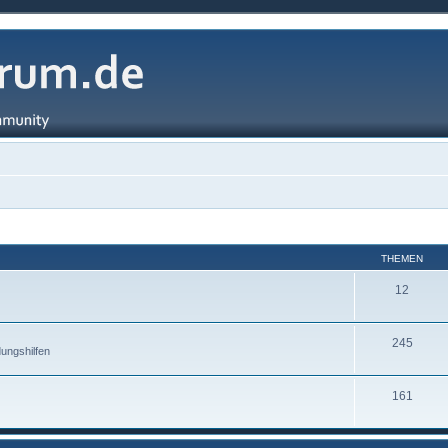
THEMEN
12
245
ungshilfen
161