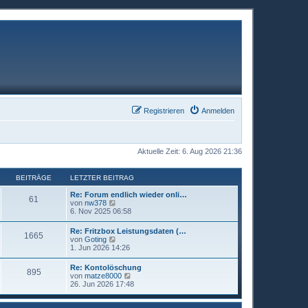
Registrieren
Anmelden
Aktuelle Zeit: 6. Aug 2026 21:36
BEITRÄGE
LETZTER BEITRAG
Re: Forum endlich wieder onli…
61
N
von
nw378
e
6. Nov 2025 06:58
u
e
Re: Fritzbox Leistungsdaten (…
1665
s
N
von
Goting
t
e
1. Jun 2026 14:26
e
u
r
e
Re: Kontolöschung
B
895
s
N
von
matze8000
e
t
e
26. Jun 2026 17:48
i
e
u
t
r
e
r
B
s