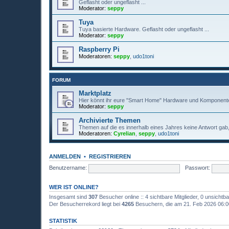
Geflasht oder ungeflasht ...
Moderator:
seppy
Tuya
Tuya basierte Hardware. Geflasht oder ungeflasht ...
Moderator:
seppy
Raspberry Pi
Moderatoren:
seppy
,
udo1toni
FORUM
Marktplatz
Hier könnt ihr eure "Smart Home" Hardware und Komponente
Moderator:
seppy
Archivierte Themen
Themen auf die es innerhalb eines Jahres keine Antwort gab, 
Moderatoren:
Cyrelian
,
seppy
,
udo1toni
ANMELDEN
•
REGISTRIEREN
Benutzername:
Passwort:
WER IST ONLINE?
Insgesamt sind
307
Besucher online :: 4 sichtbare Mitglieder, 0 unsicht
Der Besucherrekord liegt bei
4265
Besuchern, die am 21. Feb 2026 06:00 
STATISTIK