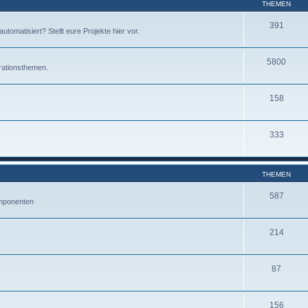
THEMEN
391
omatisiert? Stellt eure Projekte hier vor.
5800
rationsthemen.
158
333
THEMEN
587
mponenten
214
87
156