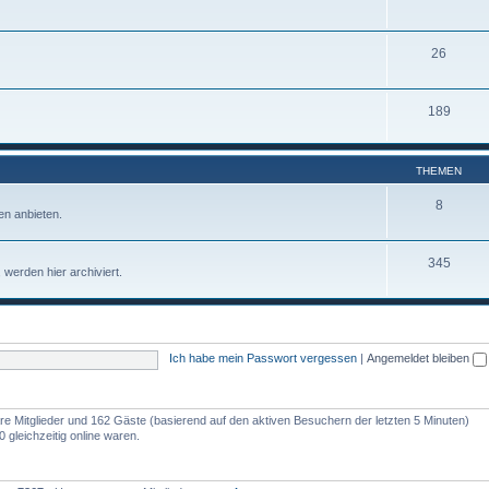
26
189
THEMEN
8
n anbieten.
345
werden hier archiviert.
Ich habe mein Passwort vergessen
|
Angemeldet bleiben
bare Mitglieder und 162 Gäste (basierend auf den aktiven Besuchern der letzten 5 Minuten)
gleichzeitig online waren.