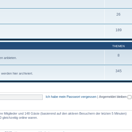
26
189
THEMEN
8
n anbieten.
345
werden hier archiviert.
Ich habe mein Passwort vergessen
|
Angemeldet bleiben
bare Mitglieder und 148 Gäste (basierend auf den aktiven Besuchern der letzten 5 Minuten)
gleichzeitig online waren.