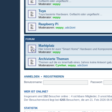
Geflasht oder ungeflasht ...
Moderator:
seppy
Tuya
Tuya basierte Hardware. Geflasht oder ungeflasht ...
Moderator:
seppy
Raspberry Pi
Moderatoren:
seppy
,
udo1toni
FORUM
Marktplatz
Hier könnt ihr eure "Smart Home" Hardware und Komponente
Moderator:
seppy
Archivierte Themen
Themen auf die es innerhalb eines Jahres keine Antwort gab, 
Moderatoren:
Cyrelian
,
seppy
,
udo1toni
ANMELDEN
•
REGISTRIEREN
Benutzername:
Passwort:
WER IST ONLINE?
Insgesamt sind
152
Besucher online :: 4 sichtbare Mitglieder, 0 unsicht
Der Besucherrekord liegt bei
4265
Besuchern, die am 21. Feb 2026 06:00 
STATISTIK