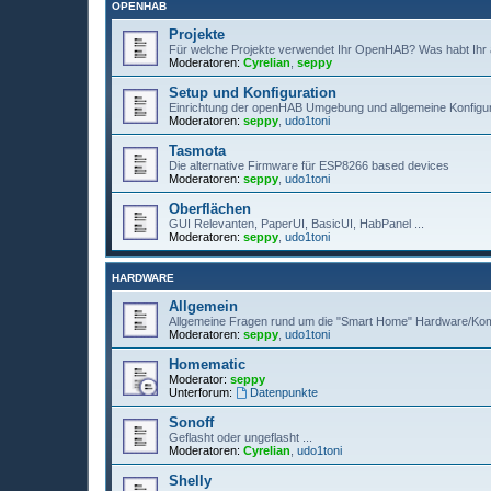
OPENHAB
Projekte
Für welche Projekte verwendet Ihr OpenHAB? Was habt Ihr aut
Moderatoren:
Cyrelian
,
seppy
Setup und Konfiguration
Einrichtung der openHAB Umgebung und allgemeine Konfigu
Moderatoren:
seppy
,
udo1toni
Tasmota
Die alternative Firmware für ESP8266 based devices
Moderatoren:
seppy
,
udo1toni
Oberflächen
GUI Relevanten, PaperUI, BasicUI, HabPanel ...
Moderatoren:
seppy
,
udo1toni
HARDWARE
Allgemein
Allgemeine Fragen rund um die "Smart Home" Hardware/Ko
Moderatoren:
seppy
,
udo1toni
Homematic
Moderator:
seppy
Unterforum:
Datenpunkte
Sonoff
Geflasht oder ungeflasht ...
Moderatoren:
Cyrelian
,
udo1toni
Shelly