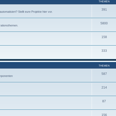
THEMEN
391
omatisiert? Stellt eure Projekte hier vor.
5800
rationsthemen.
158
333
THEMEN
587
mponenten
214
87
156