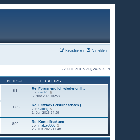
Registrieren
Anmelden
Aktuelle Zeit: 8. Aug 2026 00:14
BEITRÄGE
LETZTER BEITRAG
Re: Forum endlich wieder onli…
61
N
von
nw378
e
6. Nov 2025 06:58
u
e
Re: Fritzbox Leistungsdaten (…
1665
s
N
von
Goting
t
e
1. Jun 2026 14:26
e
u
r
e
Re: Kontolöschung
B
895
s
N
von
matze8000
e
t
e
26. Jun 2026 17:48
i
e
u
t
r
e
r
B
s