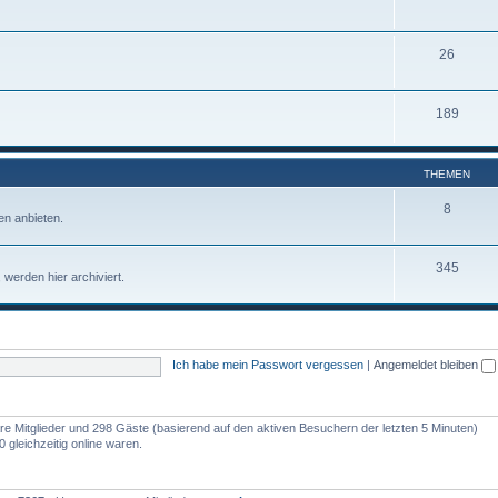
26
189
THEMEN
8
n anbieten.
345
werden hier archiviert.
Ich habe mein Passwort vergessen
|
Angemeldet bleiben
bare Mitglieder und 298 Gäste (basierend auf den aktiven Besuchern der letzten 5 Minuten)
gleichzeitig online waren.