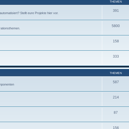
THEMEN
391
omatisiert? Stellt eure Projekte hier vor.
5800
rationsthemen.
158
333
THEMEN
587
mponenten
214
87
156