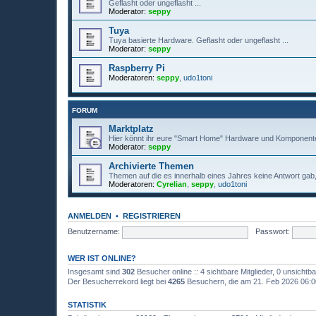
Geflasht oder ungeflasht ...
Moderator:
seppy
Tuya
Tuya basierte Hardware. Geflasht oder ungeflasht ...
Moderator:
seppy
Raspberry Pi
Moderatoren:
seppy
,
udo1toni
FORUM
Marktplatz
Hier könnt ihr eure "Smart Home" Hardware und Komponente
Moderator:
seppy
Archivierte Themen
Themen auf die es innerhalb eines Jahres keine Antwort gab, 
Moderatoren:
Cyrelian
,
seppy
,
udo1toni
ANMELDEN
•
REGISTRIEREN
Benutzername:
Passwort:
WER IST ONLINE?
Insgesamt sind
302
Besucher online :: 4 sichtbare Mitglieder, 0 unsicht
Der Besucherrekord liegt bei
4265
Besuchern, die am 21. Feb 2026 06:00 
STATISTIK