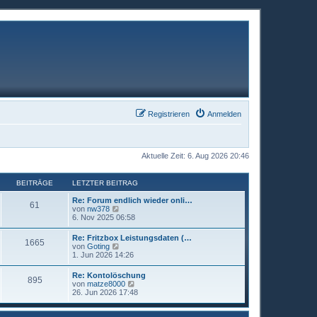
Registrieren
Anmelden
Aktuelle Zeit: 6. Aug 2026 20:46
BEITRÄGE
LETZTER BEITRAG
Re: Forum endlich wieder onli…
61
N
von
nw378
e
6. Nov 2025 06:58
u
e
Re: Fritzbox Leistungsdaten (…
1665
s
N
von
Goting
t
e
1. Jun 2026 14:26
e
u
r
e
Re: Kontolöschung
B
895
s
N
von
matze8000
e
t
e
26. Jun 2026 17:48
i
e
u
t
r
e
r
B
s