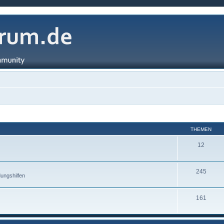
THEMEN
12
245
ungshilfen
161