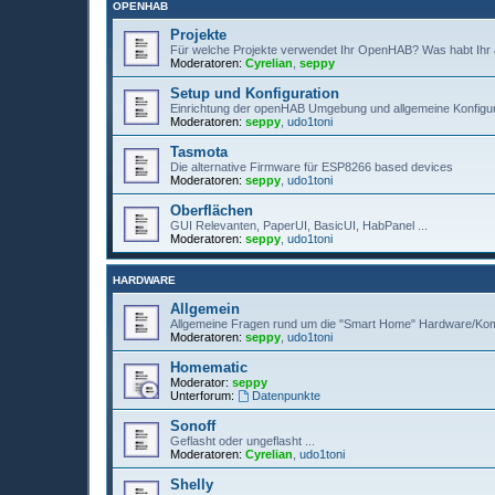
OPENHAB
Projekte
Für welche Projekte verwendet Ihr OpenHAB? Was habt Ihr aut
Moderatoren:
Cyrelian
,
seppy
Setup und Konfiguration
Einrichtung der openHAB Umgebung und allgemeine Konfigu
Moderatoren:
seppy
,
udo1toni
Tasmota
Die alternative Firmware für ESP8266 based devices
Moderatoren:
seppy
,
udo1toni
Oberflächen
GUI Relevanten, PaperUI, BasicUI, HabPanel ...
Moderatoren:
seppy
,
udo1toni
HARDWARE
Allgemein
Allgemeine Fragen rund um die "Smart Home" Hardware/Ko
Moderatoren:
seppy
,
udo1toni
Homematic
Moderator:
seppy
Unterforum:
Datenpunkte
Sonoff
Geflasht oder ungeflasht ...
Moderatoren:
Cyrelian
,
udo1toni
Shelly