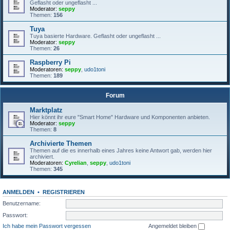
Geflasht oder ungeflasht ...
Moderator:
seppy
Themen:
156
Tuya
Tuya basierte Hardware. Geflasht oder ungeflasht ...
Moderator:
seppy
Themen:
26
Raspberry Pi
Moderatoren:
seppy
,
udo1toni
Themen:
189
Forum
Marktplatz
Hier könnt ihr eure "Smart Home" Hardware und Komponenten anbieten.
Moderator:
seppy
Themen:
8
Archivierte Themen
Themen auf die es innerhalb eines Jahres keine Antwort gab, werden hier
archiviert.
Moderatoren:
Cyrelian
,
seppy
,
udo1toni
Themen:
345
ANMELDEN
•
REGISTRIEREN
Benutzername:
Passwort:
Ich habe mein Passwort vergessen
Angemeldet bleiben