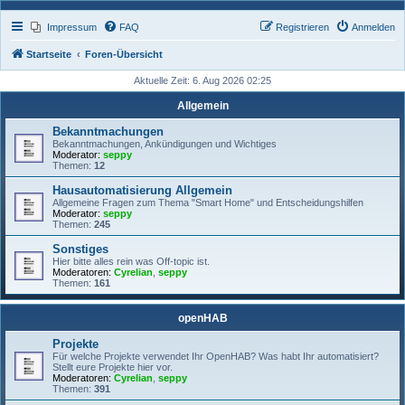
Impressum
FAQ
Registrieren
Anmelden
Startseite
Foren-Übersicht
Aktuelle Zeit: 6. Aug 2026 02:25
Allgemein
Bekanntmachungen
Bekanntmachungen, Ankündigungen und Wichtiges
Moderator:
seppy
Themen:
12
Hausautomatisierung Allgemein
Allgemeine Fragen zum Thema "Smart Home" und Entscheidungshilfen
Moderator:
seppy
Themen:
245
Sonstiges
Hier bitte alles rein was Off-topic ist.
Moderatoren:
Cyrelian
,
seppy
Themen:
161
openHAB
Projekte
Für welche Projekte verwendet Ihr OpenHAB? Was habt Ihr automatisiert?
Stellt eure Projekte hier vor.
Moderatoren:
Cyrelian
,
seppy
Themen:
391