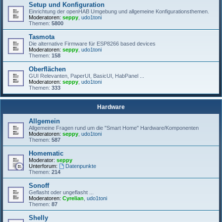
Setup und Konfiguration
Einrichtung der openHAB Umgebung und allgemeine Konfigurationsthemen.
Moderatoren:
seppy
,
udo1toni
Themen:
5800
Tasmota
Die alternative Firmware für ESP8266 based devices
Moderatoren:
seppy
,
udo1toni
Themen:
158
Oberflächen
GUI Relevanten, PaperUI, BasicUI, HabPanel ...
Moderatoren:
seppy
,
udo1toni
Themen:
333
Hardware
Allgemein
Allgemeine Fragen rund um die "Smart Home" Hardware/Komponenten
Moderatoren:
seppy
,
udo1toni
Themen:
587
Homematic
Moderator:
seppy
Unterforum:
Datenpunkte
Themen:
214
Sonoff
Geflasht oder ungeflasht ...
Moderatoren:
Cyrelian
,
udo1toni
Themen:
87
Shelly