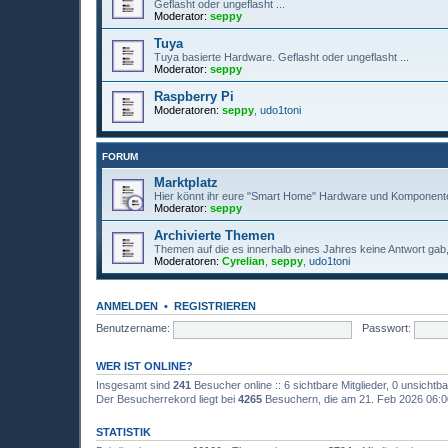
Geflasht oder ungeflasht ...
Moderator:
seppy
Tuya
Tuya basierte Hardware. Geflasht oder ungeflasht ...
Moderator:
seppy
Raspberry Pi
Moderatoren:
seppy
,
udo1toni
FORUM
Marktplatz
Hier könnt ihr eure "Smart Home" Hardware und Komponente
Moderator:
seppy
Archivierte Themen
Themen auf die es innerhalb eines Jahres keine Antwort gab, 
Moderatoren:
Cyrelian
,
seppy
,
udo1toni
ANMELDEN
•
REGISTRIEREN
Benutzername:
Passwort:
WER IST ONLINE?
Insgesamt sind
241
Besucher online :: 6 sichtbare Mitglieder, 0 unsicht
Der Besucherrekord liegt bei
4265
Besuchern, die am 21. Feb 2026 06:00 
STATISTIK