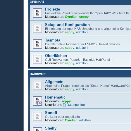
OPENHAB
Projekte
Für welche Projekte verwendet Ihr OpenHAB? Was habt Ihr aut
Moderatoren:
Cyrelian
,
seppy
Setup und Konfiguration
Einrichtung der openHAB Umgebung und allgemeine Konfigu
Moderatoren:
seppy
,
udo1toni
Tasmota
Die alternative Firmware für ESP8266 based devices
Moderatoren:
seppy
,
udo1toni
Oberflächen
GUI Relevanten, PaperUI, BasicUI, HabPanel ...
Moderatoren:
seppy
,
udo1toni
HARDWARE
Allgemein
Allgemeine Fragen rund um die "Smart Home" Hardware/Ko
Moderatoren:
seppy
,
udo1toni
Homematic
Moderator:
seppy
Unterforum:
Datenpunkte
Sonoff
Geflasht oder ungeflasht ...
Moderatoren:
Cyrelian
,
udo1toni
Shelly