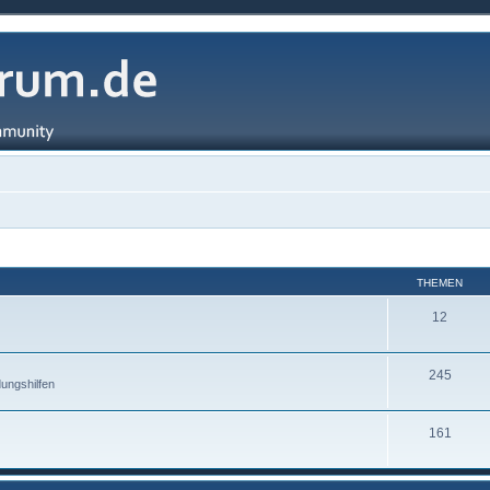
THEMEN
12
245
ungshilfen
161