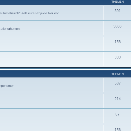
THEMEN
391
omatisiert? Stellt eure Projekte hier vor.
5800
rationsthemen.
158
333
THEMEN
587
mponenten
214
87
156