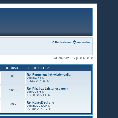
Registrieren
Anmelden
Aktuelle Zeit: 8. Aug 2026 20:00
BEITRÄGE
LETZTER BEITRAG
Re: Forum endlich wieder onli…
61
N
von
nw378
e
6. Nov 2025 06:58
u
e
Re: Fritzbox Leistungsdaten (…
1665
s
N
von
Goting
t
e
1. Jun 2026 14:26
e
u
r
e
Re: Kontolöschung
B
895
s
N
von
matze8000
e
t
e
26. Jun 2026 17:48
i
e
u
t
r
e
r
B
s