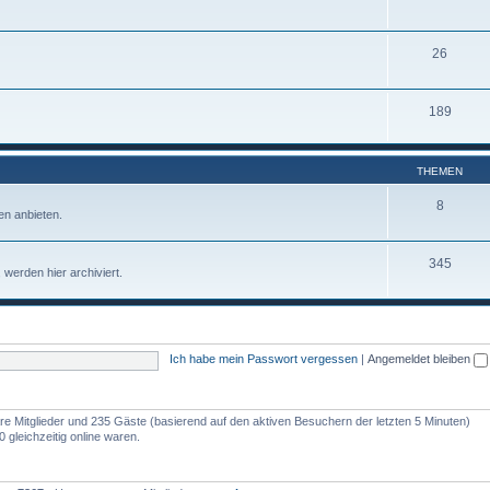
26
189
THEMEN
8
n anbieten.
345
werden hier archiviert.
Ich habe mein Passwort vergessen
|
Angemeldet bleiben
bare Mitglieder und 235 Gäste (basierend auf den aktiven Besuchern der letzten 5 Minuten)
gleichzeitig online waren.