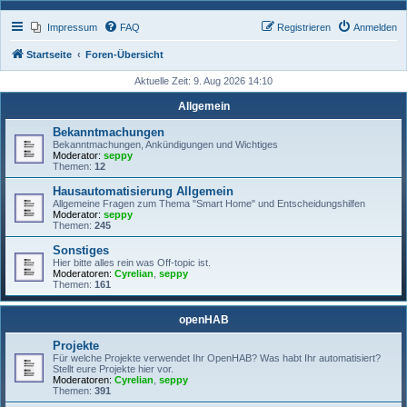
Impressum
FAQ
Registrieren
Anmelden
Startseite
Foren-Übersicht
Aktuelle Zeit: 9. Aug 2026 14:10
Allgemein
Bekanntmachungen
Bekanntmachungen, Ankündigungen und Wichtiges
Moderator:
seppy
Themen:
12
Hausautomatisierung Allgemein
Allgemeine Fragen zum Thema "Smart Home" und Entscheidungshilfen
Moderator:
seppy
Themen:
245
Sonstiges
Hier bitte alles rein was Off-topic ist.
Moderatoren:
Cyrelian
,
seppy
Themen:
161
openHAB
Projekte
Für welche Projekte verwendet Ihr OpenHAB? Was habt Ihr automatisiert?
Stellt eure Projekte hier vor.
Moderatoren:
Cyrelian
,
seppy
Themen:
391