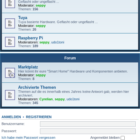
Geflasht oder ungeflasht ...
Moderator:
seppy
Themen:
156
Tuya
Tuya basierte Hardware. Geflasht oder ungeflasht ...
Moderator:
seppy
Themen:
26
Raspberry Pi
Moderatoren:
seppy
,
udo1toni
Themen:
189
Forum
Marktplatz
Hier könnt ihr eure "Smart Home" Hardware und Komponenten anbieten.
Moderator:
seppy
Themen:
8
Archivierte Themen
Themen auf die es innerhalb eines Jahres keine Antwort gab, werden hier
archiviert.
Moderatoren:
Cyrelian
,
seppy
,
udo1toni
Themen:
345
ANMELDEN
•
REGISTRIEREN
Benutzername:
Passwort:
Ich habe mein Passwort vergessen
Angemeldet bleiben