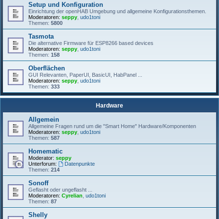
Setup und Konfiguration
Einrichtung der openHAB Umgebung und allgemeine Konfigurationsthemen.
Moderatoren:
seppy
,
udo1toni
Themen:
5800
Tasmota
Die alternative Firmware für ESP8266 based devices
Moderatoren:
seppy
,
udo1toni
Themen:
158
Oberflächen
GUI Relevanten, PaperUI, BasicUI, HabPanel ...
Moderatoren:
seppy
,
udo1toni
Themen:
333
Hardware
Allgemein
Allgemeine Fragen rund um die "Smart Home" Hardware/Komponenten
Moderatoren:
seppy
,
udo1toni
Themen:
587
Homematic
Moderator:
seppy
Unterforum:
Datenpunkte
Themen:
214
Sonoff
Geflasht oder ungeflasht ...
Moderatoren:
Cyrelian
,
udo1toni
Themen:
87
Shelly