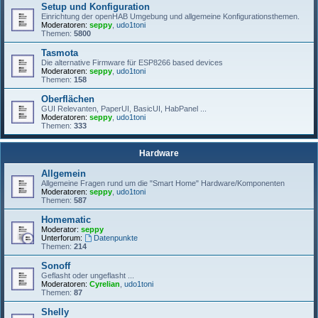
Setup und Konfiguration
Einrichtung der openHAB Umgebung und allgemeine Konfigurationsthemen.
Moderatoren:
seppy
,
udo1toni
Themen:
5800
Tasmota
Die alternative Firmware für ESP8266 based devices
Moderatoren:
seppy
,
udo1toni
Themen:
158
Oberflächen
GUI Relevanten, PaperUI, BasicUI, HabPanel ...
Moderatoren:
seppy
,
udo1toni
Themen:
333
Hardware
Allgemein
Allgemeine Fragen rund um die "Smart Home" Hardware/Komponenten
Moderatoren:
seppy
,
udo1toni
Themen:
587
Homematic
Moderator:
seppy
Unterforum:
Datenpunkte
Themen:
214
Sonoff
Geflasht oder ungeflasht ...
Moderatoren:
Cyrelian
,
udo1toni
Themen:
87
Shelly