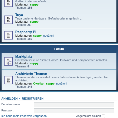
Geflasht oder ungeflasht ...
Moderator:
seppy
Themen:
156
Tuya
Tuya basierte Hardware. Geflasht oder ungeflasht ...
Moderator:
seppy
Themen:
26
Raspberry Pi
Moderatoren:
seppy
,
udo1toni
Themen:
189
Forum
Marktplatz
Hier könnt ihr eure "Smart Home" Hardware und Komponenten anbieten.
Moderator:
seppy
Themen:
8
Archivierte Themen
Themen auf die es innerhalb eines Jahres keine Antwort gab, werden hier
archiviert.
Moderatoren:
Cyrelian
,
seppy
,
udo1toni
Themen:
345
ANMELDEN
•
REGISTRIEREN
Benutzername:
Passwort:
Ich habe mein Passwort vergessen
Angemeldet bleiben