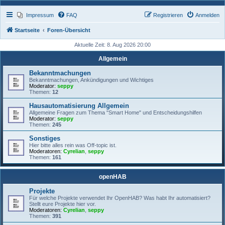
Impressum
FAQ
Registrieren
Anmelden
Startseite
Foren-Übersicht
Aktuelle Zeit: 8. Aug 2026 20:00
Allgemein
Bekanntmachungen
Bekanntmachungen, Ankündigungen und Wichtiges
Moderator:
seppy
Themen:
12
Hausautomatisierung Allgemein
Allgemeine Fragen zum Thema "Smart Home" und Entscheidungshilfen
Moderator:
seppy
Themen:
245
Sonstiges
Hier bitte alles rein was Off-topic ist.
Moderatoren:
Cyrelian
,
seppy
Themen:
161
openHAB
Projekte
Für welche Projekte verwendet Ihr OpenHAB? Was habt Ihr automatisiert?
Stellt eure Projekte hier vor.
Moderatoren:
Cyrelian
,
seppy
Themen:
391