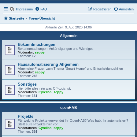
Impressum
FAQ
Registrieren
Anmelden
Startseite
Foren-Übersicht
Aktuelle Zeit: 9. Aug 2026 14:06
Allgemein
Bekanntmachungen
Bekanntmachungen, Ankündigungen und Wichtiges
Moderator:
seppy
Themen:
12
Hausautomatisierung Allgemein
Allgemeine Fragen zum Thema "Smart Home" und Entscheidungshilfen
Moderator:
seppy
Themen:
245
Sonstiges
Hier bitte alles rein was Off-topic ist.
Moderatoren:
Cyrelian
,
seppy
Themen:
161
openHAB
Projekte
Für welche Projekte verwendet Ihr OpenHAB? Was habt Ihr automatisiert?
Stellt eure Projekte hier vor.
Moderatoren:
Cyrelian
,
seppy
Themen:
391