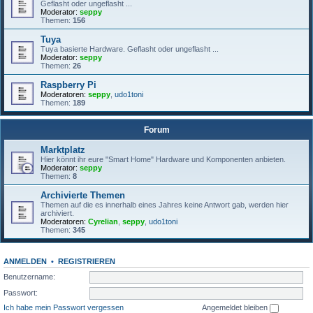
Geflasht oder ungeflasht ...
Moderator:
seppy
Themen:
156
Tuya
Tuya basierte Hardware. Geflasht oder ungeflasht ...
Moderator:
seppy
Themen:
26
Raspberry Pi
Moderatoren:
seppy
,
udo1toni
Themen:
189
Forum
Marktplatz
Hier könnt ihr eure "Smart Home" Hardware und Komponenten anbieten.
Moderator:
seppy
Themen:
8
Archivierte Themen
Themen auf die es innerhalb eines Jahres keine Antwort gab, werden hier
archiviert.
Moderatoren:
Cyrelian
,
seppy
,
udo1toni
Themen:
345
ANMELDEN
•
REGISTRIEREN
Benutzername:
Passwort:
Ich habe mein Passwort vergessen
Angemeldet bleiben