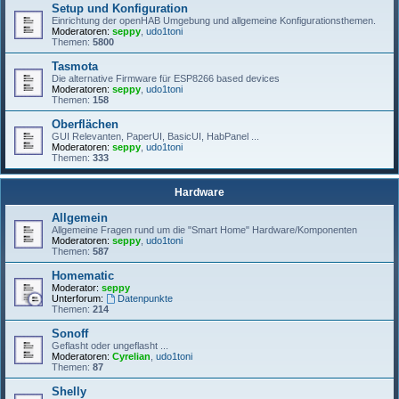
Setup und Konfiguration
Einrichtung der openHAB Umgebung und allgemeine Konfigurationsthemen.
Moderatoren:
seppy
,
udo1toni
Themen:
5800
Tasmota
Die alternative Firmware für ESP8266 based devices
Moderatoren:
seppy
,
udo1toni
Themen:
158
Oberflächen
GUI Relevanten, PaperUI, BasicUI, HabPanel ...
Moderatoren:
seppy
,
udo1toni
Themen:
333
Hardware
Allgemein
Allgemeine Fragen rund um die "Smart Home" Hardware/Komponenten
Moderatoren:
seppy
,
udo1toni
Themen:
587
Homematic
Moderator:
seppy
Unterforum:
Datenpunkte
Themen:
214
Sonoff
Geflasht oder ungeflasht ...
Moderatoren:
Cyrelian
,
udo1toni
Themen:
87
Shelly