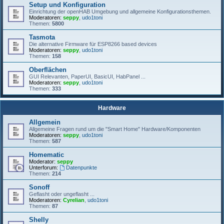
Setup und Konfiguration
Einrichtung der openHAB Umgebung und allgemeine Konfigurationsthemen.
Moderatoren:
seppy
,
udo1toni
Themen:
5800
Tasmota
Die alternative Firmware für ESP8266 based devices
Moderatoren:
seppy
,
udo1toni
Themen:
158
Oberflächen
GUI Relevanten, PaperUI, BasicUI, HabPanel ...
Moderatoren:
seppy
,
udo1toni
Themen:
333
Hardware
Allgemein
Allgemeine Fragen rund um die "Smart Home" Hardware/Komponenten
Moderatoren:
seppy
,
udo1toni
Themen:
587
Homematic
Moderator:
seppy
Unterforum:
Datenpunkte
Themen:
214
Sonoff
Geflasht oder ungeflasht ...
Moderatoren:
Cyrelian
,
udo1toni
Themen:
87
Shelly