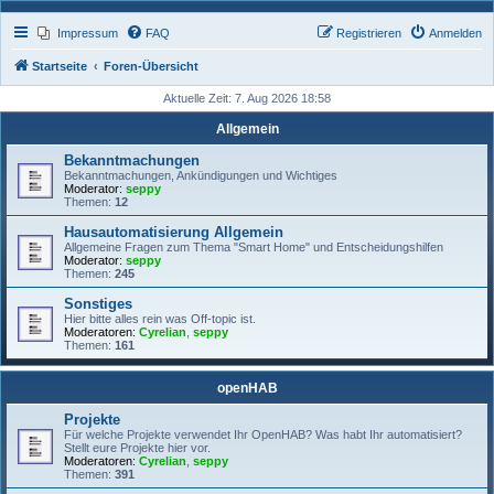
Impressum
FAQ
Registrieren
Anmelden
Startseite
Foren-Übersicht
Aktuelle Zeit: 7. Aug 2026 18:58
Allgemein
Bekanntmachungen
Bekanntmachungen, Ankündigungen und Wichtiges
Moderator:
seppy
Themen:
12
Hausautomatisierung Allgemein
Allgemeine Fragen zum Thema "Smart Home" und Entscheidungshilfen
Moderator:
seppy
Themen:
245
Sonstiges
Hier bitte alles rein was Off-topic ist.
Moderatoren:
Cyrelian
,
seppy
Themen:
161
openHAB
Projekte
Für welche Projekte verwendet Ihr OpenHAB? Was habt Ihr automatisiert?
Stellt eure Projekte hier vor.
Moderatoren:
Cyrelian
,
seppy
Themen:
391