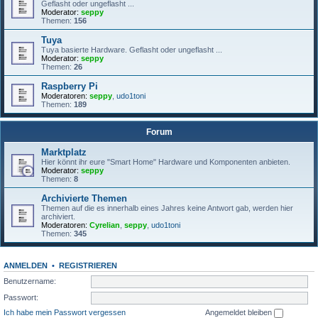
Geflasht oder ungeflasht ...
Moderator:
seppy
Themen:
156
Tuya
Tuya basierte Hardware. Geflasht oder ungeflasht ...
Moderator:
seppy
Themen:
26
Raspberry Pi
Moderatoren:
seppy
,
udo1toni
Themen:
189
Forum
Marktplatz
Hier könnt ihr eure "Smart Home" Hardware und Komponenten anbieten.
Moderator:
seppy
Themen:
8
Archivierte Themen
Themen auf die es innerhalb eines Jahres keine Antwort gab, werden hier
archiviert.
Moderatoren:
Cyrelian
,
seppy
,
udo1toni
Themen:
345
ANMELDEN
•
REGISTRIEREN
Benutzername:
Passwort:
Ich habe mein Passwort vergessen
Angemeldet bleiben