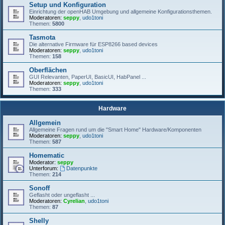
Setup und Konfiguration
Einrichtung der openHAB Umgebung und allgemeine Konfigurationsthemen.
Moderatoren:
seppy
,
udo1toni
Themen:
5800
Tasmota
Die alternative Firmware für ESP8266 based devices
Moderatoren:
seppy
,
udo1toni
Themen:
158
Oberflächen
GUI Relevanten, PaperUI, BasicUI, HabPanel ...
Moderatoren:
seppy
,
udo1toni
Themen:
333
Hardware
Allgemein
Allgemeine Fragen rund um die "Smart Home" Hardware/Komponenten
Moderatoren:
seppy
,
udo1toni
Themen:
587
Homematic
Moderator:
seppy
Unterforum:
Datenpunkte
Themen:
214
Sonoff
Geflasht oder ungeflasht ...
Moderatoren:
Cyrelian
,
udo1toni
Themen:
87
Shelly