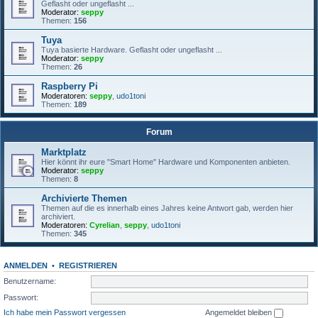
Geflasht oder ungeflasht ...
Moderator:
seppy
Themen:
156
Tuya
Tuya basierte Hardware. Geflasht oder ungeflasht ...
Moderator:
seppy
Themen:
26
Raspberry Pi
Moderatoren:
seppy
,
udo1toni
Themen:
189
Forum
Marktplatz
Hier könnt ihr eure "Smart Home" Hardware und Komponenten anbieten.
Moderator:
seppy
Themen:
8
Archivierte Themen
Themen auf die es innerhalb eines Jahres keine Antwort gab, werden hier
archiviert.
Moderatoren:
Cyrelian
,
seppy
,
udo1toni
Themen:
345
ANMELDEN
•
REGISTRIEREN
Benutzername:
Passwort:
Ich habe mein Passwort vergessen
Angemeldet bleiben