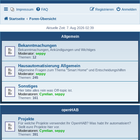
Impressum
FAQ
Registrieren
Anmelden
Startseite
Foren-Übersicht
Aktuelle Zeit: 7. Aug 2026 02:39
Allgemein
Bekanntmachungen
Bekanntmachungen, Ankündigungen und Wichtiges
Moderator:
seppy
Themen:
12
Hausautomatisierung Allgemein
Allgemeine Fragen zum Thema "Smart Home" und Entscheidungshilfen
Moderator:
seppy
Themen:
245
Sonstiges
Hier bitte alles rein was Off-topic ist.
Moderatoren:
Cyrelian
,
seppy
Themen:
161
openHAB
Projekte
Für welche Projekte verwendet Ihr OpenHAB? Was habt Ihr automatisiert?
Stellt eure Projekte hier vor.
Moderatoren:
Cyrelian
,
seppy
Themen:
391