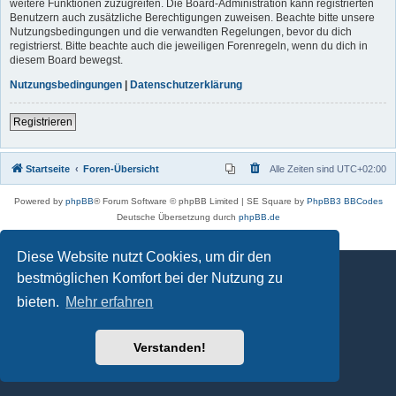
weitere Funktionen zuzugreifen. Die Board-Administration kann registrierten
Benutzern auch zusätzliche Berechtigungen zuweisen. Beachte bitte unsere
Nutzungsbedingungen und die verwandten Regelungen, bevor du dich
registrierst. Bitte beachte auch die jeweiligen Forenregeln, wenn du dich in
diesem Board bewegst.
Nutzungsbedingungen
|
Datenschutzerklärung
Registrieren
Startseite
Foren-Übersicht
Alle Zeiten sind
UTC+02:00
Powered by
phpBB
® Forum Software © phpBB Limited | SE Square by
PhpBB3 BBCodes
Deutsche Übersetzung durch
phpBB.de
Datenschutz
|
Nutzungsbedingungen
Diese Website nutzt Cookies, um dir den
bestmöglichen Komfort bei der Nutzung zu
bieten.
Mehr erfahren
Verstanden!