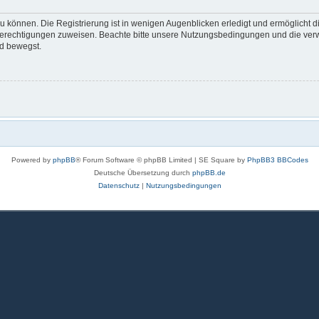
 können. Die Registrierung ist in wenigen Augenblicken erledigt und ermöglicht di
 Berechtigungen zuweisen. Beachte bitte unsere Nutzungsbedingungen und die verwa
rd bewegst.
Powered by
phpBB
® Forum Software © phpBB Limited | SE Square by
PhpBB3 BBCodes
Deutsche Übersetzung durch
phpBB.de
Datenschutz
|
Nutzungsbedingungen