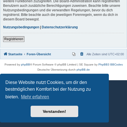
weitere Funktionen zuzugreifen. Die Board-Administration kann registrierten
Benutzern auch zusätzliche Berechtigungen zuweisen. Beachte bitte unsere
Nutzungsbedingungen und die verwandten Regelungen, bevor du dich
registrierst. Bitte beachte auch die jeweiligen Forenregeln, wenn du dich in
diesem Board bewegst.
Nutzungsbedingungen
|
Datenschutzerklärung
Registrieren
Startseite
Foren-Übersicht
Alle Zeiten sind
UTC+02:00
Powered by
phpBB
® Forum Software © phpBB Limited | SE Square by
PhpBB3 BBCodes
Deutsche Übersetzung durch
phpBB.de
Datenschutz
|
Nutzungsbedingungen
Diese Website nutzt Cookies, um dir den
bestmöglichen Komfort bei der Nutzung zu
bieten.
Mehr erfahren
Verstanden!