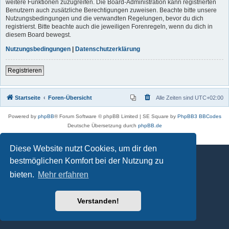
weitere Funktionen zuzugreifen. Die Board-Administration kann registrierten
Benutzern auch zusätzliche Berechtigungen zuweisen. Beachte bitte unsere
Nutzungsbedingungen und die verwandten Regelungen, bevor du dich
registrierst. Bitte beachte auch die jeweiligen Forenregeln, wenn du dich in
diesem Board bewegst.
Nutzungsbedingungen
|
Datenschutzerklärung
Registrieren
Startseite
Foren-Übersicht
Alle Zeiten sind
UTC+02:00
Powered by
phpBB
® Forum Software © phpBB Limited | SE Square by
PhpBB3 BBCodes
Deutsche Übersetzung durch
phpBB.de
Datenschutz
|
Nutzungsbedingungen
Diese Website nutzt Cookies, um dir den
bestmöglichen Komfort bei der Nutzung zu
bieten.
Mehr erfahren
Verstanden!