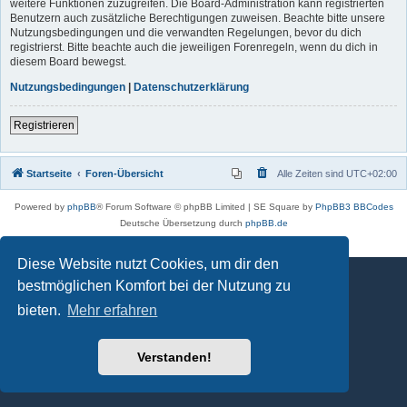
weitere Funktionen zuzugreifen. Die Board-Administration kann registrierten
Benutzern auch zusätzliche Berechtigungen zuweisen. Beachte bitte unsere
Nutzungsbedingungen und die verwandten Regelungen, bevor du dich
registrierst. Bitte beachte auch die jeweiligen Forenregeln, wenn du dich in
diesem Board bewegst.
Nutzungsbedingungen
|
Datenschutzerklärung
Registrieren
Startseite
Foren-Übersicht
Alle Zeiten sind
UTC+02:00
Powered by
phpBB
® Forum Software © phpBB Limited | SE Square by
PhpBB3 BBCodes
Deutsche Übersetzung durch
phpBB.de
Datenschutz
|
Nutzungsbedingungen
Diese Website nutzt Cookies, um dir den
bestmöglichen Komfort bei der Nutzung zu
bieten.
Mehr erfahren
Verstanden!