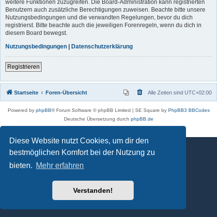
weitere Funktionen zuzugreifen. Die Board-Administration kann registrierten
Benutzern auch zusätzliche Berechtigungen zuweisen. Beachte bitte unsere
Nutzungsbedingungen und die verwandten Regelungen, bevor du dich
registrierst. Bitte beachte auch die jeweiligen Forenregeln, wenn du dich in
diesem Board bewegst.
Nutzungsbedingungen
|
Datenschutzerklärung
Registrieren
Startseite
Foren-Übersicht
Alle Zeiten sind
UTC+02:00
Powered by
phpBB
® Forum Software © phpBB Limited | SE Square by
PhpBB3 BBCodes
Deutsche Übersetzung durch
phpBB.de
Datenschutz
|
Nutzungsbedingungen
Diese Website nutzt Cookies, um dir den
bestmöglichen Komfort bei der Nutzung zu
bieten.
Mehr erfahren
Verstanden!