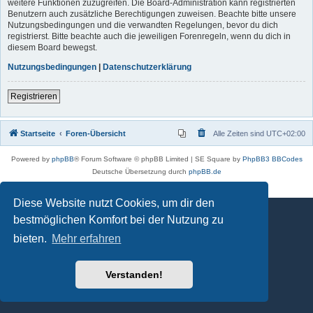
weitere Funktionen zuzugreifen. Die Board-Administration kann registrierten
Benutzern auch zusätzliche Berechtigungen zuweisen. Beachte bitte unsere
Nutzungsbedingungen und die verwandten Regelungen, bevor du dich
registrierst. Bitte beachte auch die jeweiligen Forenregeln, wenn du dich in
diesem Board bewegst.
Nutzungsbedingungen
|
Datenschutzerklärung
Registrieren
Startseite
Foren-Übersicht
Alle Zeiten sind
UTC+02:00
Powered by
phpBB
® Forum Software © phpBB Limited | SE Square by
PhpBB3 BBCodes
Deutsche Übersetzung durch
phpBB.de
Datenschutz
|
Nutzungsbedingungen
Diese Website nutzt Cookies, um dir den
bestmöglichen Komfort bei der Nutzung zu
bieten.
Mehr erfahren
Verstanden!