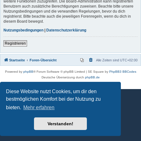
weitere Funktionen zuzugreifen. Die Board-Administration kann registrierten
Benutzern auch zusätzliche Berechtigungen zuweisen. Beachte bitte unsere
Nutzungsbedingungen und die verwandten Regelungen, bevor du dich
registrierst. Bitte beachte auch die jeweiligen Forenregeln, wenn du dich in
diesem Board bewegst.
Nutzungsbedingungen
|
Datenschutzerklärung
Registrieren
Startseite
Foren-Übersicht
Alle Zeiten sind
UTC+02:00
Powered by
phpBB
® Forum Software © phpBB Limited | SE Square by
PhpBB3 BBCodes
Deutsche Übersetzung durch
phpBB.de
Datenschutz
|
Nutzungsbedingungen
Diese Website nutzt Cookies, um dir den
bestmöglichen Komfort bei der Nutzung zu
bieten.
Mehr erfahren
Verstanden!