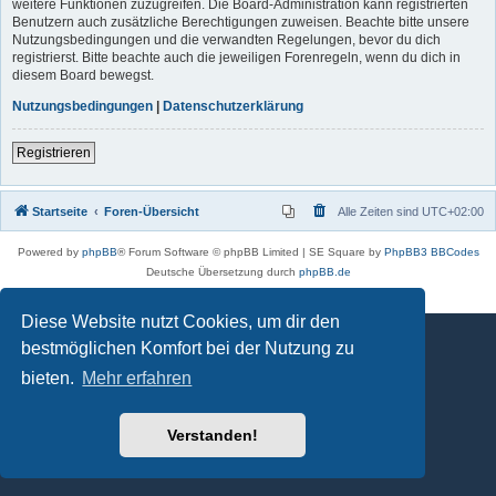
weitere Funktionen zuzugreifen. Die Board-Administration kann registrierten
Benutzern auch zusätzliche Berechtigungen zuweisen. Beachte bitte unsere
Nutzungsbedingungen und die verwandten Regelungen, bevor du dich
registrierst. Bitte beachte auch die jeweiligen Forenregeln, wenn du dich in
diesem Board bewegst.
Nutzungsbedingungen
|
Datenschutzerklärung
Registrieren
Startseite
Foren-Übersicht
Alle Zeiten sind
UTC+02:00
Powered by
phpBB
® Forum Software © phpBB Limited | SE Square by
PhpBB3 BBCodes
Deutsche Übersetzung durch
phpBB.de
Datenschutz
|
Nutzungsbedingungen
Diese Website nutzt Cookies, um dir den
bestmöglichen Komfort bei der Nutzung zu
bieten.
Mehr erfahren
Verstanden!