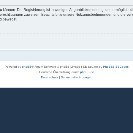
 können. Die Registrierung ist in wenigen Augenblicken erledigt und ermöglicht di
 Berechtigungen zuweisen. Beachte bitte unsere Nutzungsbedingungen und die verwa
rd bewegst.
Powered by
phpBB
® Forum Software © phpBB Limited | SE Square by
PhpBB3 BBCodes
Deutsche Übersetzung durch
phpBB.de
Datenschutz
|
Nutzungsbedingungen