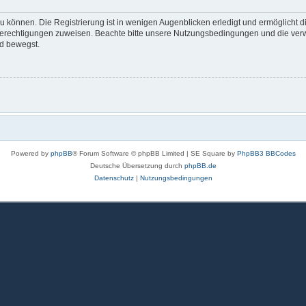
 können. Die Registrierung ist in wenigen Augenblicken erledigt und ermöglicht di
 Berechtigungen zuweisen. Beachte bitte unsere Nutzungsbedingungen und die verwa
rd bewegst.
Powered by
phpBB
® Forum Software © phpBB Limited | SE Square by
PhpBB3 BBCodes
Deutsche Übersetzung durch
phpBB.de
Datenschutz
|
Nutzungsbedingungen