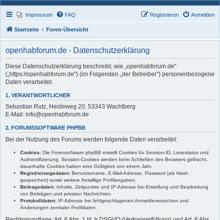
Impressum
FAQ
Registrieren
Anmelden
Startseite
Foren-Übersicht
openhabforum.de - Datenschutzerklärung
Diese Datenschutzerklärung beschreibt, wie „openhabforum.de"
(„https://openhabforum.de") (im Folgenden „der Betreiber") personenbezogene
Daten verarbeitet.
1. VERANTWORTLICHER
Sebastian Rutz, Heideweg 20, 53343 Wachtberg
E-Mail: info@openhabforum.de
2. FORUMSSOFTWARE PHPBB
Bei der Nutzung des Forums werden folgende Daten verarbeitet:
Cookies:
Die Forensoftware phpBB erstellt Cookies für Session-ID, Lesestatus und
Authentifizierung. Session-Cookies werden beim Schließen des Browsers gelöscht,
dauerhafte Cookies haben eine Gültigkeit von einem Jahr.
Registrierungsdaten:
Benutzername, E-Mail-Adresse, Passwort (als Hash
gespeichert) sowie weitere freiwillige Profilangaben.
Beitragsdaten:
Inhalte, Zeitpunkte und IP-Adresse bei Erstellung und Bearbeitung
von Beiträgen und privaten Nachrichten.
Protokolldaten:
IP-Adresse bei fehlgeschlagenen Anmeldeversuchen und
Änderungen zentraler Profildaten.
Rechtsgrundlage: Art. 6 Abs. 1 lit. b DSGVO (Vertragserfüllung) und Art. 6 Abs.