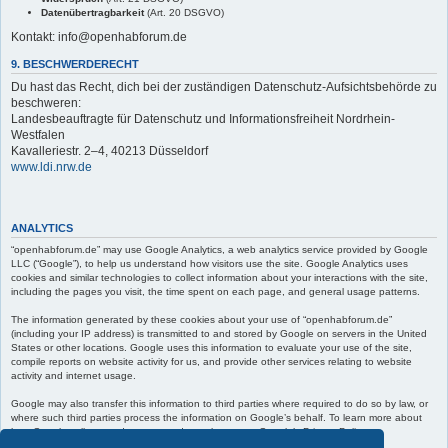
Datenübertragbarkeit
(Art. 20 DSGVO)
Kontakt: info@openhabforum.de
9. BESCHWERDERECHT
Du hast das Recht, dich bei der zuständigen Datenschutz-Aufsichtsbehörde zu
beschweren:
Landesbeauftragte für Datenschutz und Informationsfreiheit Nordrhein-
Westfalen
Kavalleriestr. 2–4, 40213 Düsseldorf
www.ldi.nrw.de
ANALYTICS
“openhabforum.de” may use Google Analytics, a web analytics service provided by Google
LLC (“Google”), to help us understand how visitors use the site. Google Analytics uses
cookies and similar technologies to collect information about your interactions with the site,
including the pages you visit, the time spent on each page, and general usage patterns.
The information generated by these cookies about your use of “openhabforum.de”
(including your IP address) is transmitted to and stored by Google on servers in the United
States or other locations. Google uses this information to evaluate your use of the site,
compile reports on website activity for us, and provide other services relating to website
activity and internet usage.
Google may also transfer this information to third parties where required to do so by law, or
where such third parties process the information on Google’s behalf. To learn more about
how Google collects and processes data, please see Google’s Privacy Policy at:
https://policies.google.com/privacy
.