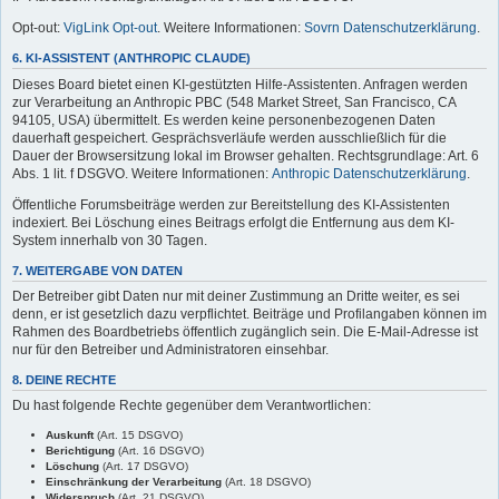
Opt-out:
VigLink Opt-out
. Weitere Informationen:
Sovrn Datenschutzerklärung
.
6. KI-ASSISTENT (ANTHROPIC CLAUDE)
Dieses Board bietet einen KI-gestützten Hilfe-Assistenten. Anfragen werden
zur Verarbeitung an Anthropic PBC (548 Market Street, San Francisco, CA
94105, USA) übermittelt. Es werden keine personenbezogenen Daten
dauerhaft gespeichert. Gesprächsverläufe werden ausschließlich für die
Dauer der Browsersitzung lokal im Browser gehalten. Rechtsgrundlage: Art. 6
Abs. 1 lit. f DSGVO. Weitere Informationen:
Anthropic Datenschutzerklärung
.
Öffentliche Forumsbeiträge werden zur Bereitstellung des KI-Assistenten
indexiert. Bei Löschung eines Beitrags erfolgt die Entfernung aus dem KI-
System innerhalb von 30 Tagen.
7. WEITERGABE VON DATEN
Der Betreiber gibt Daten nur mit deiner Zustimmung an Dritte weiter, es sei
denn, er ist gesetzlich dazu verpflichtet. Beiträge und Profilangaben können im
Rahmen des Boardbetriebs öffentlich zugänglich sein. Die E-Mail-Adresse ist
nur für den Betreiber und Administratoren einsehbar.
8. DEINE RECHTE
Du hast folgende Rechte gegenüber dem Verantwortlichen:
Auskunft
(Art. 15 DSGVO)
Berichtigung
(Art. 16 DSGVO)
Löschung
(Art. 17 DSGVO)
Einschränkung der Verarbeitung
(Art. 18 DSGVO)
Widerspruch
(Art. 21 DSGVO)