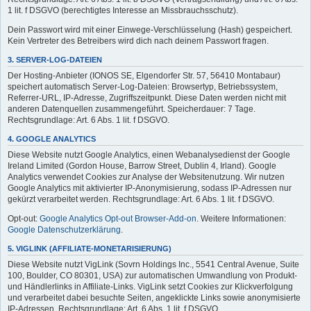
1 lit. f DSGVO (berechtigtes Interesse an Missbrauchsschutz).
Dein Passwort wird mit einer Einwege-Verschlüsselung (Hash) gespeichert.
Kein Vertreter des Betreibers wird dich nach deinem Passwort fragen.
3. SERVER-LOG-DATEIEN
Der Hosting-Anbieter (IONOS SE, Elgendorfer Str. 57, 56410 Montabaur)
speichert automatisch Server-Log-Dateien: Browsertyp, Betriebssystem,
Referrer-URL, IP-Adresse, Zugriffszeitpunkt. Diese Daten werden nicht mit
anderen Datenquellen zusammengeführt. Speicherdauer: 7 Tage.
Rechtsgrundlage: Art. 6 Abs. 1 lit. f DSGVO.
4. GOOGLE ANALYTICS
Diese Website nutzt Google Analytics, einen Webanalysedienst der Google
Ireland Limited (Gordon House, Barrow Street, Dublin 4, Irland). Google
Analytics verwendet Cookies zur Analyse der Websitenutzung. Wir nutzen
Google Analytics mit aktivierter IP-Anonymisierung, sodass IP-Adressen nur
gekürzt verarbeitet werden. Rechtsgrundlage: Art. 6 Abs. 1 lit. f DSGVO.
Opt-out:
Google Analytics Opt-out Browser-Add-on
. Weitere Informationen:
Google Datenschutzerklärung
.
5. VIGLINK (AFFILIATE-MONETARISIERUNG)
Diese Website nutzt VigLink (Sovrn Holdings Inc., 5541 Central Avenue, Suite
100, Boulder, CO 80301, USA) zur automatischen Umwandlung von Produkt-
und Händlerlinks in Affiliate-Links. VigLink setzt Cookies zur Klickverfolgung
und verarbeitet dabei besuchte Seiten, angeklickte Links sowie anonymisierte
IP-Adressen. Rechtsgrundlage: Art. 6 Abs. 1 lit. f DSGVO.