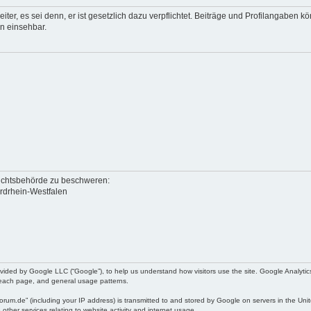
eiter, es sei denn, er ist gesetzlich dazu verpflichtet. Beiträge und Profilangaben
en einsehbar.
sichtsbehörde zu beschweren:
ordrhein-Westfalen
ded by Google LLC (“Google”), to help us understand how visitors use the site. Google Analytics 
on each page, and general usage patterns.
m.de” (including your IP address) is transmitted to and stored by Google on servers in the Unite
 other services relating to website activity and internet usage.