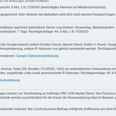
n und Änderungen zentraler Profildaten.
 und Art. 6 Abs. 1 lit. f DSGVO (berechtigtes Interesse an Missbrauchsschutz).
gespeichert. Kein Vertreter des Betreibers wird dich nach deinem Passwort fragen.
ontabaur) speichert automatisch Server-Log-Dateien: Browsertyp, Betriebssystem, 
herdauer: 7 Tage. Rechtsgrundlage: Art. 6 Abs. 1 lit. f DSGVO.
der Google Ireland Limited (Gordon House, Barrow Street, Dublin 4, Irland). Goog
-Anonymisierung, sodass IP-Adressen nur gekürzt verarbeitet werden. Rechtsgrundlag
formationen:
Google Datenschutzerklärung
.
l Avenue, Suite 100, Boulder, CO 80301, USA) zur automatischen Umwandlung von Pro
ten, angeklickte Links sowie anonymisierte IP-Adressen. Rechtsgrundlage: Art. 6 Ab
hutzerklärung
.
fragen werden zur Verarbeitung an Anthropic PBC (548 Market Street, San Francisc
äufe werden ausschließlich für die Dauer der Browsersitzung lokal im Browser geh
ssistenten indexiert. Bei Löschung eines Beitrags erfolgt die Entfernung aus dem 