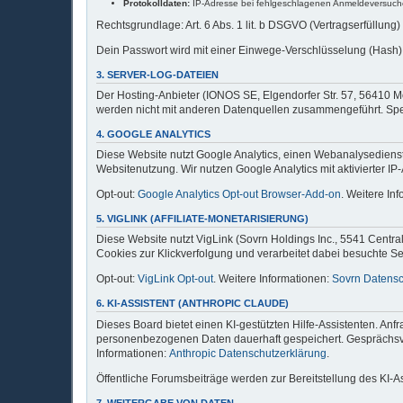
Protokolldaten:
IP-Adresse bei fehlgeschlagenen Anmeldeversuche
Rechtsgrundlage: Art. 6 Abs. 1 lit. b DSGVO (Vertragserfüllung)
Dein Passwort wird mit einer Einwege-Verschlüsselung (Hash) 
3. SERVER-LOG-DATEIEN
Der Hosting-Anbieter (IONOS SE, Elgendorfer Str. 57, 56410 M
werden nicht mit anderen Datenquellen zusammengeführt. Speic
4. GOOGLE ANALYTICS
Diese Website nutzt Google Analytics, einen Webanalysedienst 
Websitenutzung. Wir nutzen Google Analytics mit aktivierter IP
Opt-out:
Google Analytics Opt-out Browser-Add-on
. Weitere In
5. VIGLINK (AFFILIATE-MONETARISIERUNG)
Diese Website nutzt VigLink (Sovrn Holdings Inc., 5541 Centra
Cookies zur Klickverfolgung und verarbeitet dabei besuchte Sei
Opt-out:
VigLink Opt-out
. Weitere Informationen:
Sovrn Datensc
6. KI-ASSISTENT (ANTHROPIC CLAUDE)
Dieses Board bietet einen KI-gestützten Hilfe-Assistenten. An
personenbezogenen Daten dauerhaft gespeichert. Gesprächsverl
Informationen:
Anthropic Datenschutzerklärung
.
Öffentliche Forumsbeiträge werden zur Bereitstellung des KI-A
7. WEITERGABE VON DATEN