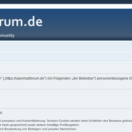
 („https://openhabforum.de") (im Folgenden „der Betreiber") personenbezogene Da
t:
, Lesestatus und Authentifizierung. Session-Cookies werden beim Schließen des Browsers gelösch
Hash gespeichert) sowie weitere freiwillige Profilangaben.
und Bearbeitung von Beiträgen und privaten Nachrichten.