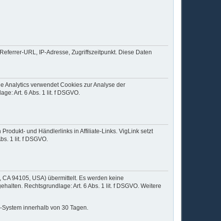
Referrer-URL, IP-Adresse, Zugriffszeitpunkt. Diese Daten
le Analytics verwendet Cookies zur Analyse der
e: Art. 6 Abs. 1 lit. f DSGVO.
dukt- und Händlerlinks in Affiliate-Links. VigLink setzt
s. 1 lit. f DSGVO.
o, CA 94105, USA) übermittelt. Es werden keine
alten. Rechtsgrundlage: Art. 6 Abs. 1 lit. f DSGVO. Weitere
KI-System innerhalb von 30 Tagen.