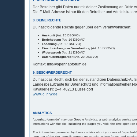
Der Betreiber gibt Daten nur mit deiner Zustimmung an Dritte w
Die E-Mail-Adresse ist nur für den Betreiber und Administrator
8. DEINE RECHTE
Du hast folgende Rechte gegenüber dem Verantwortlichen:
Auskunft
(Art. 15 DSGVO)
Berichtigung
(Art. 16 DSGVO)
Löschung
(Art. 17 DSGVO)
Einschränkung der Verarbeitung
(Art. 18 DSGVO)
Widerspruch
(Art. 21 DSGVO)
Datenübertragbarkeit
(Art. 20 DSGVO)
Kontakt: info@openhabforum.de
9. BESCHWERDERECHT
Du hast das Recht, dich bei der zuständigen Datenschutz-Auf
Landesbeauftragte für Datenschutz und Informationsfreiheit N
Kavalleriestr. 2–4, 40213 Düsseldorf
www.ldi.nrw.de
ANALYTICS
“openhabforum.de” may use Google Analytics, a web analytics service provi
interactions with the site, including the pages you visit, the time spent 
The information generated by these cookies about your use of “openhabforu
your use of the site, compile reports on website activity for us, and provide