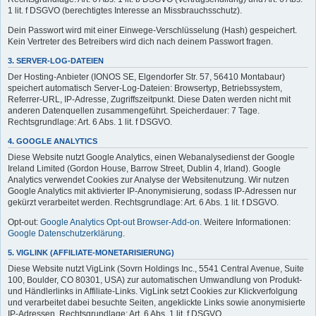
1 lit. f DSGVO (berechtigtes Interesse an Missbrauchsschutz).
Dein Passwort wird mit einer Einwege-Verschlüsselung (Hash) gespeichert.
Kein Vertreter des Betreibers wird dich nach deinem Passwort fragen.
3. SERVER-LOG-DATEIEN
Der Hosting-Anbieter (IONOS SE, Elgendorfer Str. 57, 56410 Montabaur)
speichert automatisch Server-Log-Dateien: Browsertyp, Betriebssystem,
Referrer-URL, IP-Adresse, Zugriffszeitpunkt. Diese Daten werden nicht mit
anderen Datenquellen zusammengeführt. Speicherdauer: 7 Tage.
Rechtsgrundlage: Art. 6 Abs. 1 lit. f DSGVO.
4. GOOGLE ANALYTICS
Diese Website nutzt Google Analytics, einen Webanalysedienst der Google
Ireland Limited (Gordon House, Barrow Street, Dublin 4, Irland). Google
Analytics verwendet Cookies zur Analyse der Websitenutzung. Wir nutzen
Google Analytics mit aktivierter IP-Anonymisierung, sodass IP-Adressen nur
gekürzt verarbeitet werden. Rechtsgrundlage: Art. 6 Abs. 1 lit. f DSGVO.
Opt-out:
Google Analytics Opt-out Browser-Add-on
. Weitere Informationen:
Google Datenschutzerklärung
.
5. VIGLINK (AFFILIATE-MONETARISIERUNG)
Diese Website nutzt VigLink (Sovrn Holdings Inc., 5541 Central Avenue, Suite
100, Boulder, CO 80301, USA) zur automatischen Umwandlung von Produkt-
und Händlerlinks in Affiliate-Links. VigLink setzt Cookies zur Klickverfolgung
und verarbeitet dabei besuchte Seiten, angeklickte Links sowie anonymisierte
IP-Adressen. Rechtsgrundlage: Art. 6 Abs. 1 lit. f DSGVO.