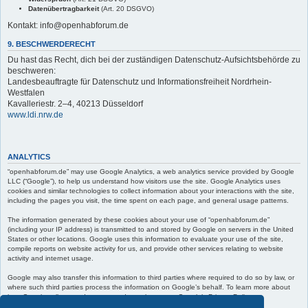
Datenübertragbarkeit
(Art. 20 DSGVO)
Kontakt: info@openhabforum.de
9. BESCHWERDERECHT
Du hast das Recht, dich bei der zuständigen Datenschutz-Aufsichtsbehörde zu
beschweren:
Landesbeauftragte für Datenschutz und Informationsfreiheit Nordrhein-
Westfalen
Kavalleriestr. 2–4, 40213 Düsseldorf
www.ldi.nrw.de
ANALYTICS
“openhabforum.de” may use Google Analytics, a web analytics service provided by Google
LLC (“Google”), to help us understand how visitors use the site. Google Analytics uses
cookies and similar technologies to collect information about your interactions with the site,
including the pages you visit, the time spent on each page, and general usage patterns.
The information generated by these cookies about your use of “openhabforum.de”
(including your IP address) is transmitted to and stored by Google on servers in the United
States or other locations. Google uses this information to evaluate your use of the site,
compile reports on website activity for us, and provide other services relating to website
activity and internet usage.
Google may also transfer this information to third parties where required to do so by law, or
where such third parties process the information on Google’s behalf. To learn more about
how Google collects and processes data, please see Google’s Privacy Policy at:
https://policies.google.com/privacy
.