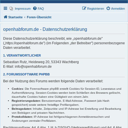
Impressum
FAQ
Registrieren
Anmelden
Startseite
Foren-Übersicht
openhabforum.de - Datenschutzerklärung
Diese Datenschutzerklärung beschreibt, wie „openhabforum.de"
(„https://openhabforum.de") (im Folgenden „der Betreiber") personenbezogene
Daten verarbeitet.
1. VERANTWORTLICHER
Sebastian Rutz, Heideweg 20, 53343 Wachtberg
E-Mail: info@openhabforum.de
2. FORUMSSOFTWARE PHPBB
Bei der Nutzung des Forums werden folgende Daten verarbeitet:
Cookies:
Die Forensoftware phpBB erstellt Cookies für Session-ID, Lesestatus und
Authentifizierung. Session-Cookies werden beim Schließen des Browsers gelöscht,
dauerhafte Cookies haben eine Gültigkeit von einem Jahr.
Registrierungsdaten:
Benutzername, E-Mail-Adresse, Passwort (als Hash
gespeichert) sowie weitere freiwillige Profilangaben.
Beitragsdaten:
Inhalte, Zeitpunkte und IP-Adresse bei Erstellung und Bearbeitung
von Beiträgen und privaten Nachrichten.
Protokolldaten:
IP-Adresse bei fehlgeschlagenen Anmeldeversuchen und
Änderungen zentraler Profildaten.
Rechtsgrundlage: Art. 6 Abs. 1 lit. b DSGVO (Vertragserfüllung) und Art. 6 Abs.