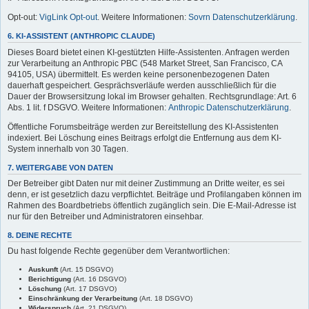
Opt-out:
VigLink Opt-out
. Weitere Informationen:
Sovrn Datenschutzerklärung
.
6. KI-ASSISTENT (ANTHROPIC CLAUDE)
Dieses Board bietet einen KI-gestützten Hilfe-Assistenten. Anfragen werden
zur Verarbeitung an Anthropic PBC (548 Market Street, San Francisco, CA
94105, USA) übermittelt. Es werden keine personenbezogenen Daten
dauerhaft gespeichert. Gesprächsverläufe werden ausschließlich für die
Dauer der Browsersitzung lokal im Browser gehalten. Rechtsgrundlage: Art. 6
Abs. 1 lit. f DSGVO. Weitere Informationen:
Anthropic Datenschutzerklärung
.
Öffentliche Forumsbeiträge werden zur Bereitstellung des KI-Assistenten
indexiert. Bei Löschung eines Beitrags erfolgt die Entfernung aus dem KI-
System innerhalb von 30 Tagen.
7. WEITERGABE VON DATEN
Der Betreiber gibt Daten nur mit deiner Zustimmung an Dritte weiter, es sei
denn, er ist gesetzlich dazu verpflichtet. Beiträge und Profilangaben können im
Rahmen des Boardbetriebs öffentlich zugänglich sein. Die E-Mail-Adresse ist
nur für den Betreiber und Administratoren einsehbar.
8. DEINE RECHTE
Du hast folgende Rechte gegenüber dem Verantwortlichen:
Auskunft
(Art. 15 DSGVO)
Berichtigung
(Art. 16 DSGVO)
Löschung
(Art. 17 DSGVO)
Einschränkung der Verarbeitung
(Art. 18 DSGVO)
Widerspruch
(Art. 21 DSGVO)