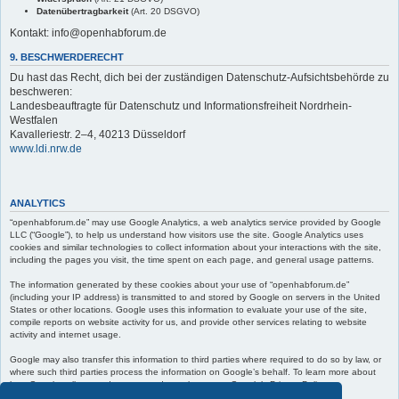
Datenübertragbarkeit
(Art. 20 DSGVO)
Kontakt: info@openhabforum.de
9. BESCHWERDERECHT
Du hast das Recht, dich bei der zuständigen Datenschutz-Aufsichtsbehörde zu
beschweren:
Landesbeauftragte für Datenschutz und Informationsfreiheit Nordrhein-
Westfalen
Kavalleriestr. 2–4, 40213 Düsseldorf
www.ldi.nrw.de
ANALYTICS
“openhabforum.de” may use Google Analytics, a web analytics service provided by Google
LLC (“Google”), to help us understand how visitors use the site. Google Analytics uses
cookies and similar technologies to collect information about your interactions with the site,
including the pages you visit, the time spent on each page, and general usage patterns.
The information generated by these cookies about your use of “openhabforum.de”
(including your IP address) is transmitted to and stored by Google on servers in the United
States or other locations. Google uses this information to evaluate your use of the site,
compile reports on website activity for us, and provide other services relating to website
activity and internet usage.
Google may also transfer this information to third parties where required to do so by law, or
where such third parties process the information on Google’s behalf. To learn more about
how Google collects and processes data, please see Google’s Privacy Policy at:
https://policies.google.com/privacy
.