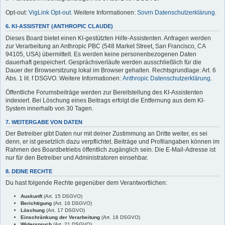
Opt-out:
VigLink Opt-out
. Weitere Informationen:
Sovrn Datenschutzerklärung
.
6. KI-ASSISTENT (ANTHROPIC CLAUDE)
Dieses Board bietet einen KI-gestützten Hilfe-Assistenten. Anfragen werden
zur Verarbeitung an Anthropic PBC (548 Market Street, San Francisco, CA
94105, USA) übermittelt. Es werden keine personenbezogenen Daten
dauerhaft gespeichert. Gesprächsverläufe werden ausschließlich für die
Dauer der Browsersitzung lokal im Browser gehalten. Rechtsgrundlage: Art. 6
Abs. 1 lit. f DSGVO. Weitere Informationen:
Anthropic Datenschutzerklärung
.
Öffentliche Forumsbeiträge werden zur Bereitstellung des KI-Assistenten
indexiert. Bei Löschung eines Beitrags erfolgt die Entfernung aus dem KI-
System innerhalb von 30 Tagen.
7. WEITERGABE VON DATEN
Der Betreiber gibt Daten nur mit deiner Zustimmung an Dritte weiter, es sei
denn, er ist gesetzlich dazu verpflichtet. Beiträge und Profilangaben können im
Rahmen des Boardbetriebs öffentlich zugänglich sein. Die E-Mail-Adresse ist
nur für den Betreiber und Administratoren einsehbar.
8. DEINE RECHTE
Du hast folgende Rechte gegenüber dem Verantwortlichen:
Auskunft
(Art. 15 DSGVO)
Berichtigung
(Art. 16 DSGVO)
Löschung
(Art. 17 DSGVO)
Einschränkung der Verarbeitung
(Art. 18 DSGVO)
Widerspruch
(Art. 21 DSGVO)