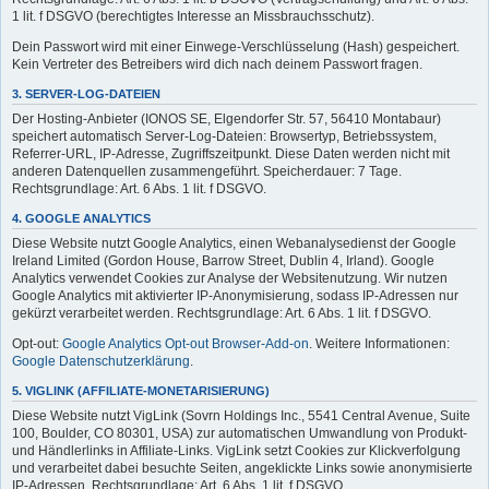
1 lit. f DSGVO (berechtigtes Interesse an Missbrauchsschutz).
Dein Passwort wird mit einer Einwege-Verschlüsselung (Hash) gespeichert.
Kein Vertreter des Betreibers wird dich nach deinem Passwort fragen.
3. SERVER-LOG-DATEIEN
Der Hosting-Anbieter (IONOS SE, Elgendorfer Str. 57, 56410 Montabaur)
speichert automatisch Server-Log-Dateien: Browsertyp, Betriebssystem,
Referrer-URL, IP-Adresse, Zugriffszeitpunkt. Diese Daten werden nicht mit
anderen Datenquellen zusammengeführt. Speicherdauer: 7 Tage.
Rechtsgrundlage: Art. 6 Abs. 1 lit. f DSGVO.
4. GOOGLE ANALYTICS
Diese Website nutzt Google Analytics, einen Webanalysedienst der Google
Ireland Limited (Gordon House, Barrow Street, Dublin 4, Irland). Google
Analytics verwendet Cookies zur Analyse der Websitenutzung. Wir nutzen
Google Analytics mit aktivierter IP-Anonymisierung, sodass IP-Adressen nur
gekürzt verarbeitet werden. Rechtsgrundlage: Art. 6 Abs. 1 lit. f DSGVO.
Opt-out:
Google Analytics Opt-out Browser-Add-on
. Weitere Informationen:
Google Datenschutzerklärung
.
5. VIGLINK (AFFILIATE-MONETARISIERUNG)
Diese Website nutzt VigLink (Sovrn Holdings Inc., 5541 Central Avenue, Suite
100, Boulder, CO 80301, USA) zur automatischen Umwandlung von Produkt-
und Händlerlinks in Affiliate-Links. VigLink setzt Cookies zur Klickverfolgung
und verarbeitet dabei besuchte Seiten, angeklickte Links sowie anonymisierte
IP-Adressen. Rechtsgrundlage: Art. 6 Abs. 1 lit. f DSGVO.