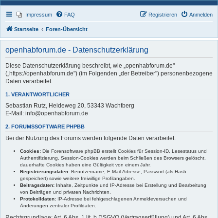
Impressum
FAQ
Registrieren
Anmelden
Startseite
Foren-Übersicht
openhabforum.de - Datenschutzerklärung
Diese Datenschutzerklärung beschreibt, wie „openhabforum.de"
(„https://openhabforum.de") (im Folgenden „der Betreiber") personenbezogene
Daten verarbeitet.
1. VERANTWORTLICHER
Sebastian Rutz, Heideweg 20, 53343 Wachtberg
E-Mail: info@openhabforum.de
2. FORUMSSOFTWARE PHPBB
Bei der Nutzung des Forums werden folgende Daten verarbeitet:
Cookies:
Die Forensoftware phpBB erstellt Cookies für Session-ID, Lesestatus und
Authentifizierung. Session-Cookies werden beim Schließen des Browsers gelöscht,
dauerhafte Cookies haben eine Gültigkeit von einem Jahr.
Registrierungsdaten:
Benutzername, E-Mail-Adresse, Passwort (als Hash
gespeichert) sowie weitere freiwillige Profilangaben.
Beitragsdaten:
Inhalte, Zeitpunkte und IP-Adresse bei Erstellung und Bearbeitung
von Beiträgen und privaten Nachrichten.
Protokolldaten:
IP-Adresse bei fehlgeschlagenen Anmeldeversuchen und
Änderungen zentraler Profildaten.
Rechtsgrundlage: Art. 6 Abs. 1 lit. b DSGVO (Vertragserfüllung) und Art. 6 Abs.