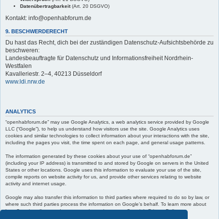
Datenübertragbarkeit
(Art. 20 DSGVO)
Kontakt: info@openhabforum.de
9. BESCHWERDERECHT
Du hast das Recht, dich bei der zuständigen Datenschutz-Aufsichtsbehörde zu
beschweren:
Landesbeauftragte für Datenschutz und Informationsfreiheit Nordrhein-
Westfalen
Kavalleriestr. 2–4, 40213 Düsseldorf
www.ldi.nrw.de
ANALYTICS
“openhabforum.de” may use Google Analytics, a web analytics service provided by Google
LLC (“Google”), to help us understand how visitors use the site. Google Analytics uses
cookies and similar technologies to collect information about your interactions with the site,
including the pages you visit, the time spent on each page, and general usage patterns.
The information generated by these cookies about your use of “openhabforum.de”
(including your IP address) is transmitted to and stored by Google on servers in the United
States or other locations. Google uses this information to evaluate your use of the site,
compile reports on website activity for us, and provide other services relating to website
activity and internet usage.
Google may also transfer this information to third parties where required to do so by law, or
where such third parties process the information on Google’s behalf. To learn more about
how Google collects and processes data, please see Google’s Privacy Policy at:
https://policies.google.com/privacy
.