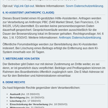
Opt-out:
VigLink Opt-out
. Weitere Informationen:
Sovrn Datenschutzerklärung
.
6. KI-ASSISTENT (ANTHROPIC CLAUDE)
Dieses Board bietet einen KI-gestützten Hilfe-Assistenten. Anfragen werden
zur Verarbeitung an Anthropic PBC (548 Market Street, San Francisco, CA
94105, USA) übermittelt. Es werden keine personenbezogenen Daten
dauerhaft gespeichert. Gesprächsverläufe werden ausschließlich für die
Dauer der Browsersitzung lokal im Browser gehalten. Rechtsgrundlage: Art. 6
Abs. 1 lit. f DSGVO. Weitere Informationen:
Anthropic Datenschutzerklärung
.
Öffentliche Forumsbeiträge werden zur Bereitstellung des KI-Assistenten
indexiert. Bei Löschung eines Beitrags erfolgt die Entfernung aus dem KI-
System innerhalb von 30 Tagen.
7. WEITERGABE VON DATEN
Der Betreiber gibt Daten nur mit deiner Zustimmung an Dritte weiter, es sei
denn, er ist gesetzlich dazu verpflichtet. Beiträge und Profilangaben können im
Rahmen des Boardbetriebs öffentlich zugänglich sein. Die E-Mail-Adresse ist
nur für den Betreiber und Administratoren einsehbar.
8. DEINE RECHTE
Du hast folgende Rechte gegenüber dem Verantwortlichen:
Auskunft
(Art. 15 DSGVO)
Berichtigung
(Art. 16 DSGVO)
Löschung
(Art. 17 DSGVO)
Einschränkung der Verarbeitung
(Art. 18 DSGVO)
Widerspruch
(Art. 21 DSGVO)