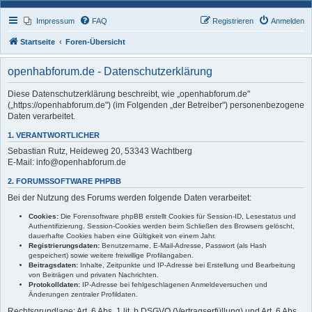
Impressum
FAQ
Registrieren
Anmelden
Startseite
Foren-Übersicht
openhabforum.de - Datenschutzerklärung
Diese Datenschutzerklärung beschreibt, wie „openhabforum.de"
(„https://openhabforum.de") (im Folgenden „der Betreiber") personenbezogene
Daten verarbeitet.
1. VERANTWORTLICHER
Sebastian Rutz, Heideweg 20, 53343 Wachtberg
E-Mail: info@openhabforum.de
2. FORUMSSOFTWARE PHPBB
Bei der Nutzung des Forums werden folgende Daten verarbeitet:
Cookies:
Die Forensoftware phpBB erstellt Cookies für Session-ID, Lesestatus und
Authentifizierung. Session-Cookies werden beim Schließen des Browsers gelöscht,
dauerhafte Cookies haben eine Gültigkeit von einem Jahr.
Registrierungsdaten:
Benutzername, E-Mail-Adresse, Passwort (als Hash
gespeichert) sowie weitere freiwillige Profilangaben.
Beitragsdaten:
Inhalte, Zeitpunkte und IP-Adresse bei Erstellung und Bearbeitung
von Beiträgen und privaten Nachrichten.
Protokolldaten:
IP-Adresse bei fehlgeschlagenen Anmeldeversuchen und
Änderungen zentraler Profildaten.
Rechtsgrundlage: Art. 6 Abs. 1 lit. b DSGVO (Vertragserfüllung) und Art. 6 Abs.