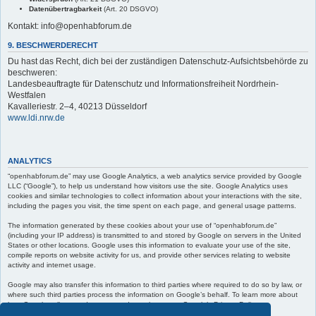
Datenübertragbarkeit
(Art. 20 DSGVO)
Kontakt: info@openhabforum.de
9. BESCHWERDERECHT
Du hast das Recht, dich bei der zuständigen Datenschutz-Aufsichtsbehörde zu
beschweren:
Landesbeauftragte für Datenschutz und Informationsfreiheit Nordrhein-
Westfalen
Kavalleriestr. 2–4, 40213 Düsseldorf
www.ldi.nrw.de
ANALYTICS
“openhabforum.de” may use Google Analytics, a web analytics service provided by Google
LLC (“Google”), to help us understand how visitors use the site. Google Analytics uses
cookies and similar technologies to collect information about your interactions with the site,
including the pages you visit, the time spent on each page, and general usage patterns.
The information generated by these cookies about your use of “openhabforum.de”
(including your IP address) is transmitted to and stored by Google on servers in the United
States or other locations. Google uses this information to evaluate your use of the site,
compile reports on website activity for us, and provide other services relating to website
activity and internet usage.
Google may also transfer this information to third parties where required to do so by law, or
where such third parties process the information on Google’s behalf. To learn more about
how Google collects and processes data, please see Google’s Privacy Policy at:
https://policies.google.com/privacy
.