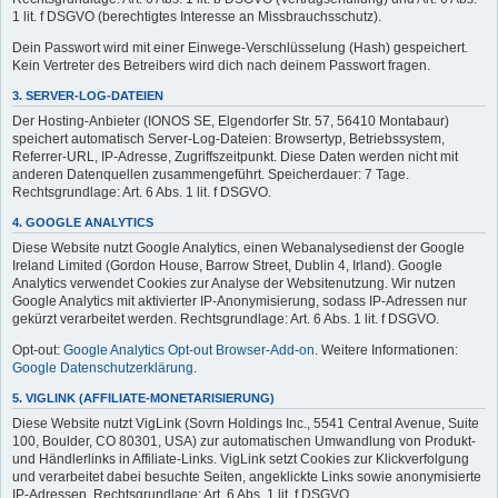
1 lit. f DSGVO (berechtigtes Interesse an Missbrauchsschutz).
Dein Passwort wird mit einer Einwege-Verschlüsselung (Hash) gespeichert.
Kein Vertreter des Betreibers wird dich nach deinem Passwort fragen.
3. SERVER-LOG-DATEIEN
Der Hosting-Anbieter (IONOS SE, Elgendorfer Str. 57, 56410 Montabaur)
speichert automatisch Server-Log-Dateien: Browsertyp, Betriebssystem,
Referrer-URL, IP-Adresse, Zugriffszeitpunkt. Diese Daten werden nicht mit
anderen Datenquellen zusammengeführt. Speicherdauer: 7 Tage.
Rechtsgrundlage: Art. 6 Abs. 1 lit. f DSGVO.
4. GOOGLE ANALYTICS
Diese Website nutzt Google Analytics, einen Webanalysedienst der Google
Ireland Limited (Gordon House, Barrow Street, Dublin 4, Irland). Google
Analytics verwendet Cookies zur Analyse der Websitenutzung. Wir nutzen
Google Analytics mit aktivierter IP-Anonymisierung, sodass IP-Adressen nur
gekürzt verarbeitet werden. Rechtsgrundlage: Art. 6 Abs. 1 lit. f DSGVO.
Opt-out:
Google Analytics Opt-out Browser-Add-on
. Weitere Informationen:
Google Datenschutzerklärung
.
5. VIGLINK (AFFILIATE-MONETARISIERUNG)
Diese Website nutzt VigLink (Sovrn Holdings Inc., 5541 Central Avenue, Suite
100, Boulder, CO 80301, USA) zur automatischen Umwandlung von Produkt-
und Händlerlinks in Affiliate-Links. VigLink setzt Cookies zur Klickverfolgung
und verarbeitet dabei besuchte Seiten, angeklickte Links sowie anonymisierte
IP-Adressen. Rechtsgrundlage: Art. 6 Abs. 1 lit. f DSGVO.