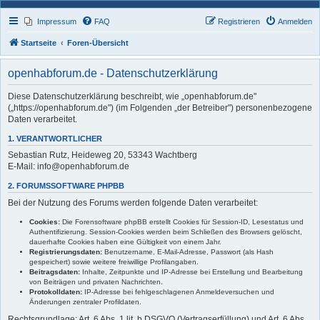
Impressum
FAQ
Registrieren
Anmelden
Startseite
Foren-Übersicht
openhabforum.de - Datenschutzerklärung
Diese Datenschutzerklärung beschreibt, wie „openhabforum.de"
(„https://openhabforum.de") (im Folgenden „der Betreiber") personenbezogene
Daten verarbeitet.
1. VERANTWORTLICHER
Sebastian Rutz, Heideweg 20, 53343 Wachtberg
E-Mail: info@openhabforum.de
2. FORUMSSOFTWARE PHPBB
Bei der Nutzung des Forums werden folgende Daten verarbeitet:
Cookies:
Die Forensoftware phpBB erstellt Cookies für Session-ID, Lesestatus und
Authentifizierung. Session-Cookies werden beim Schließen des Browsers gelöscht,
dauerhafte Cookies haben eine Gültigkeit von einem Jahr.
Registrierungsdaten:
Benutzername, E-Mail-Adresse, Passwort (als Hash
gespeichert) sowie weitere freiwillige Profilangaben.
Beitragsdaten:
Inhalte, Zeitpunkte und IP-Adresse bei Erstellung und Bearbeitung
von Beiträgen und privaten Nachrichten.
Protokolldaten:
IP-Adresse bei fehlgeschlagenen Anmeldeversuchen und
Änderungen zentraler Profildaten.
Rechtsgrundlage: Art. 6 Abs. 1 lit. b DSGVO (Vertragserfüllung) und Art. 6 Abs.