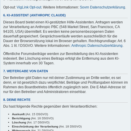
Opt-out:
VigLink Opt-out
. Weitere Informationen:
Sovrn Datenschutzerklärung
.
6. KI-ASSISTENT (ANTHROPIC CLAUDE)
Dieses Board bietet einen KI-gestützten Hilfe-Assistenten. Anfragen werden
zur Verarbeitung an Anthropic PBC (548 Market Street, San Francisco, CA
94105, USA) übermittelt. Es werden keine personenbezogenen Daten
dauerhaft gespeichert. Gesprächsverläufe werden ausschließlich für die
Dauer der Browsersitzung lokal im Browser gehalten. Rechtsgrundlage: Art. 6
Abs. 1 lit. f DSGVO. Weitere Informationen:
Anthropic Datenschutzerklärung
.
Öffentliche Forumsbeiträge werden zur Bereitstellung des KI-Assistenten
indexiert. Bei Löschung eines Beitrags erfolgt die Entfernung aus dem KI-
System innerhalb von 30 Tagen.
7. WEITERGABE VON DATEN
Der Betreiber gibt Daten nur mit deiner Zustimmung an Dritte weiter, es sei
denn, er ist gesetzlich dazu verpflichtet. Beiträge und Profilangaben können im
Rahmen des Boardbetriebs öffentlich zugänglich sein. Die E-Mail-Adresse ist
nur für den Betreiber und Administratoren einsehbar.
8. DEINE RECHTE
Du hast folgende Rechte gegenüber dem Verantwortlichen:
Auskunft
(Art. 15 DSGVO)
Berichtigung
(Art. 16 DSGVO)
Löschung
(Art. 17 DSGVO)
Einschränkung der Verarbeitung
(Art. 18 DSGVO)
Widerspruch
(Art. 21 DSGVO)