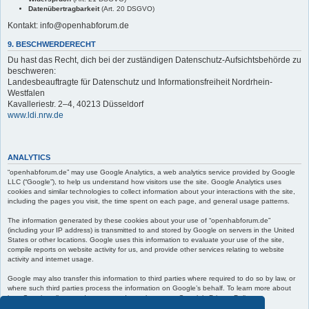
Datenübertragbarkeit
(Art. 20 DSGVO)
Kontakt: info@openhabforum.de
9. BESCHWERDERECHT
Du hast das Recht, dich bei der zuständigen Datenschutz-Aufsichtsbehörde zu
beschweren:
Landesbeauftragte für Datenschutz und Informationsfreiheit Nordrhein-
Westfalen
Kavalleriestr. 2–4, 40213 Düsseldorf
www.ldi.nrw.de
ANALYTICS
“openhabforum.de” may use Google Analytics, a web analytics service provided by Google
LLC (“Google”), to help us understand how visitors use the site. Google Analytics uses
cookies and similar technologies to collect information about your interactions with the site,
including the pages you visit, the time spent on each page, and general usage patterns.
The information generated by these cookies about your use of “openhabforum.de”
(including your IP address) is transmitted to and stored by Google on servers in the United
States or other locations. Google uses this information to evaluate your use of the site,
compile reports on website activity for us, and provide other services relating to website
activity and internet usage.
Google may also transfer this information to third parties where required to do so by law, or
where such third parties process the information on Google’s behalf. To learn more about
how Google collects and processes data, please see Google’s Privacy Policy at:
https://policies.google.com/privacy
.