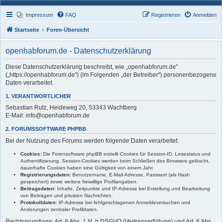
Impressum
FAQ
Registrieren
Anmelden
Startseite
Foren-Übersicht
openhabforum.de - Datenschutzerklärung
Diese Datenschutzerklärung beschreibt, wie „openhabforum.de"
(„https://openhabforum.de") (im Folgenden „der Betreiber") personenbezogene
Daten verarbeitet.
1. VERANTWORTLICHER
Sebastian Rutz, Heideweg 20, 53343 Wachtberg
E-Mail: info@openhabforum.de
2. FORUMSSOFTWARE PHPBB
Bei der Nutzung des Forums werden folgende Daten verarbeitet:
Cookies:
Die Forensoftware phpBB erstellt Cookies für Session-ID, Lesestatus und
Authentifizierung. Session-Cookies werden beim Schließen des Browsers gelöscht,
dauerhafte Cookies haben eine Gültigkeit von einem Jahr.
Registrierungsdaten:
Benutzername, E-Mail-Adresse, Passwort (als Hash
gespeichert) sowie weitere freiwillige Profilangaben.
Beitragsdaten:
Inhalte, Zeitpunkte und IP-Adresse bei Erstellung und Bearbeitung
von Beiträgen und privaten Nachrichten.
Protokolldaten:
IP-Adresse bei fehlgeschlagenen Anmeldeversuchen und
Änderungen zentraler Profildaten.
Rechtsgrundlage: Art. 6 Abs. 1 lit. b DSGVO (Vertragserfüllung) und Art. 6 Abs.