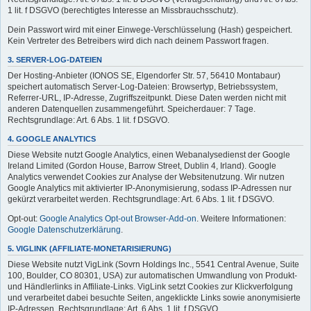
1 lit. f DSGVO (berechtigtes Interesse an Missbrauchsschutz).
Dein Passwort wird mit einer Einwege-Verschlüsselung (Hash) gespeichert.
Kein Vertreter des Betreibers wird dich nach deinem Passwort fragen.
3. SERVER-LOG-DATEIEN
Der Hosting-Anbieter (IONOS SE, Elgendorfer Str. 57, 56410 Montabaur)
speichert automatisch Server-Log-Dateien: Browsertyp, Betriebssystem,
Referrer-URL, IP-Adresse, Zugriffszeitpunkt. Diese Daten werden nicht mit
anderen Datenquellen zusammengeführt. Speicherdauer: 7 Tage.
Rechtsgrundlage: Art. 6 Abs. 1 lit. f DSGVO.
4. GOOGLE ANALYTICS
Diese Website nutzt Google Analytics, einen Webanalysedienst der Google
Ireland Limited (Gordon House, Barrow Street, Dublin 4, Irland). Google
Analytics verwendet Cookies zur Analyse der Websitenutzung. Wir nutzen
Google Analytics mit aktivierter IP-Anonymisierung, sodass IP-Adressen nur
gekürzt verarbeitet werden. Rechtsgrundlage: Art. 6 Abs. 1 lit. f DSGVO.
Opt-out:
Google Analytics Opt-out Browser-Add-on
. Weitere Informationen:
Google Datenschutzerklärung
.
5. VIGLINK (AFFILIATE-MONETARISIERUNG)
Diese Website nutzt VigLink (Sovrn Holdings Inc., 5541 Central Avenue, Suite
100, Boulder, CO 80301, USA) zur automatischen Umwandlung von Produkt-
und Händlerlinks in Affiliate-Links. VigLink setzt Cookies zur Klickverfolgung
und verarbeitet dabei besuchte Seiten, angeklickte Links sowie anonymisierte
IP-Adressen. Rechtsgrundlage: Art. 6 Abs. 1 lit. f DSGVO.