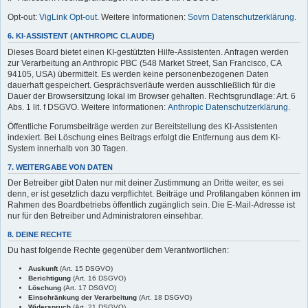
Opt-out:
VigLink Opt-out
. Weitere Informationen:
Sovrn Datenschutzerklärung
.
6. KI-ASSISTENT (ANTHROPIC CLAUDE)
Dieses Board bietet einen KI-gestützten Hilfe-Assistenten. Anfragen werden
zur Verarbeitung an Anthropic PBC (548 Market Street, San Francisco, CA
94105, USA) übermittelt. Es werden keine personenbezogenen Daten
dauerhaft gespeichert. Gesprächsverläufe werden ausschließlich für die
Dauer der Browsersitzung lokal im Browser gehalten. Rechtsgrundlage: Art. 6
Abs. 1 lit. f DSGVO. Weitere Informationen:
Anthropic Datenschutzerklärung
.
Öffentliche Forumsbeiträge werden zur Bereitstellung des KI-Assistenten
indexiert. Bei Löschung eines Beitrags erfolgt die Entfernung aus dem KI-
System innerhalb von 30 Tagen.
7. WEITERGABE VON DATEN
Der Betreiber gibt Daten nur mit deiner Zustimmung an Dritte weiter, es sei
denn, er ist gesetzlich dazu verpflichtet. Beiträge und Profilangaben können im
Rahmen des Boardbetriebs öffentlich zugänglich sein. Die E-Mail-Adresse ist
nur für den Betreiber und Administratoren einsehbar.
8. DEINE RECHTE
Du hast folgende Rechte gegenüber dem Verantwortlichen:
Auskunft
(Art. 15 DSGVO)
Berichtigung
(Art. 16 DSGVO)
Löschung
(Art. 17 DSGVO)
Einschränkung der Verarbeitung
(Art. 18 DSGVO)
Widerspruch
(Art. 21 DSGVO)