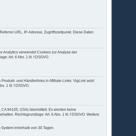
Referrer-URL, IP-Adresse, Zugriffszeitpunkt. Diese Daten
le Analytics verwendet Cookies zur Analyse der
e: Art. 6 Abs. 1 lit. f DSGVO.
dukt- und Händlerlinks in Affiliate-Links. VigLink setzt
s. 1 lit. f DSGVO.
o, CA 94105, USA) übermittelt. Es werden keine
alten. Rechtsgrundlage: Art. 6 Abs. 1 lit. f DSGVO. Weitere
KI-System innerhalb von 30 Tagen.