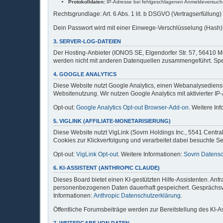
Protokolldaten:
IP-Adresse bei fehlgeschlagenen Anmeldeversuche
Rechtsgrundlage: Art. 6 Abs. 1 lit. b DSGVO (Vertragserfüllung)
Dein Passwort wird mit einer Einwege-Verschlüsselung (Hash) 
3. SERVER-LOG-DATEIEN
Der Hosting-Anbieter (IONOS SE, Elgendorfer Str. 57, 56410 M
werden nicht mit anderen Datenquellen zusammengeführt. Speic
4. GOOGLE ANALYTICS
Diese Website nutzt Google Analytics, einen Webanalysedienst 
Websitenutzung. Wir nutzen Google Analytics mit aktivierter IP
Opt-out:
Google Analytics Opt-out Browser-Add-on
. Weitere In
5. VIGLINK (AFFILIATE-MONETARISIERUNG)
Diese Website nutzt VigLink (Sovrn Holdings Inc., 5541 Centra
Cookies zur Klickverfolgung und verarbeitet dabei besuchte Sei
Opt-out:
VigLink Opt-out
. Weitere Informationen:
Sovrn Datensc
6. KI-ASSISTENT (ANTHROPIC CLAUDE)
Dieses Board bietet einen KI-gestützten Hilfe-Assistenten. An
personenbezogenen Daten dauerhaft gespeichert. Gesprächsverl
Informationen:
Anthropic Datenschutzerklärung
.
Öffentliche Forumsbeiträge werden zur Bereitstellung des KI-A
7. WEITERGABE VON DATEN