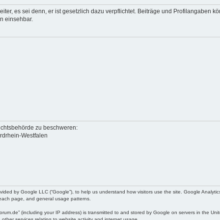
eiter, es sei denn, er ist gesetzlich dazu verpflichtet. Beiträge und Profilangaben
en einsehbar.
sichtsbehörde zu beschweren:
ordrhein-Westfalen
ded by Google LLC (“Google”), to help us understand how visitors use the site. Google Analytics 
on each page, and general usage patterns.
m.de” (including your IP address) is transmitted to and stored by Google on servers in the Unite
 other services relating to website activity and internet usage.