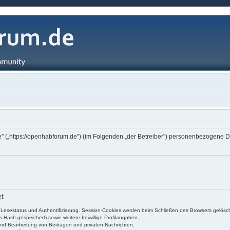
 („https://openhabforum.de") (im Folgenden „der Betreiber") personenbezogene Da
t:
, Lesestatus und Authentifizierung. Session-Cookies werden beim Schließen des Browsers gelösch
Hash gespeichert) sowie weitere freiwillige Profilangaben.
und Bearbeitung von Beiträgen und privaten Nachrichten.