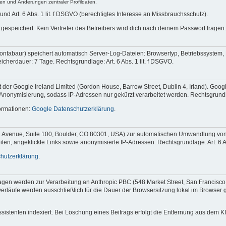
n und Änderungen zentraler Profildaten.
 und Art. 6 Abs. 1 lit. f DSGVO (berechtigtes Interesse an Missbrauchsschutz).
gespeichert. Kein Vertreter des Betreibers wird dich nach deinem Passwort fragen.
ontabaur) speichert automatisch Server-Log-Dateien: Browsertyp, Betriebssystem, 
herdauer: 7 Tage. Rechtsgrundlage: Art. 6 Abs. 1 lit. f DSGVO.
der Google Ireland Limited (Gordon House, Barrow Street, Dublin 4, Irland). Goog
-Anonymisierung, sodass IP-Adressen nur gekürzt verarbeitet werden. Rechtsgrundlag
formationen:
Google Datenschutzerklärung
.
l Avenue, Suite 100, Boulder, CO 80301, USA) zur automatischen Umwandlung von Pro
ten, angeklickte Links sowie anonymisierte IP-Adressen. Rechtsgrundlage: Art. 6 Ab
hutzerklärung
.
fragen werden zur Verarbeitung an Anthropic PBC (548 Market Street, San Francisc
äufe werden ausschließlich für die Dauer der Browsersitzung lokal im Browser geh
ssistenten indexiert. Bei Löschung eines Beitrags erfolgt die Entfernung aus dem 