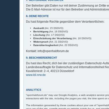
Der Betreiber gibt Daten nur mit deiner Zustimmung an Dritte w
Die E-Mail-Adresse ist nur für den Betreiber und Administrator
8. DEINE RECHTE
Du hast folgende Rechte gegenüber dem Verantwortlichen:
Auskunft
(Art. 15 DSGVO)
Berichtigung
(Art. 16 DSGVO)
Löschung
(Art. 17 DSGVO)
Einschränkung der Verarbeitung
(Art. 18 DSGVO)
Widerspruch
(Art. 21 DSGVO)
Datenübertragbarkeit
(Art. 20 DSGVO)
Kontakt: info@openhabforum.de
9. BESCHWERDERECHT
Du hast das Recht, dich bei der zuständigen Datenschutz-Auf
Landesbeauftragte für Datenschutz und Informationsfreiheit N
Kavalleriestr. 2–4, 40213 Düsseldorf
www.ldi.nrw.de
ANALYTICS
“openhabforum.de” may use Google Analytics, a web analytics service provi
interactions with the site, including the pages you visit, the time spent 
The information generated by these cookies about your use of “openhabforu
your use of the site, compile reports on website activity for us, and provide