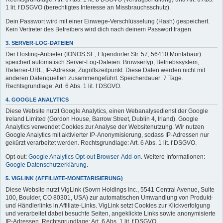
1 lit. f DSGVO (berechtigtes Interesse an Missbrauchsschutz).
Dein Passwort wird mit einer Einwege-Verschlüsselung (Hash) gespeichert.
Kein Vertreter des Betreibers wird dich nach deinem Passwort fragen.
3. SERVER-LOG-DATEIEN
Der Hosting-Anbieter (IONOS SE, Elgendorfer Str. 57, 56410 Montabaur)
speichert automatisch Server-Log-Dateien: Browsertyp, Betriebssystem,
Referrer-URL, IP-Adresse, Zugriffszeitpunkt. Diese Daten werden nicht mit
anderen Datenquellen zusammengeführt. Speicherdauer: 7 Tage.
Rechtsgrundlage: Art. 6 Abs. 1 lit. f DSGVO.
4. GOOGLE ANALYTICS
Diese Website nutzt Google Analytics, einen Webanalysedienst der Google
Ireland Limited (Gordon House, Barrow Street, Dublin 4, Irland). Google
Analytics verwendet Cookies zur Analyse der Websitenutzung. Wir nutzen
Google Analytics mit aktivierter IP-Anonymisierung, sodass IP-Adressen nur
gekürzt verarbeitet werden. Rechtsgrundlage: Art. 6 Abs. 1 lit. f DSGVO.
Opt-out:
Google Analytics Opt-out Browser-Add-on
. Weitere Informationen:
Google Datenschutzerklärung
.
5. VIGLINK (AFFILIATE-MONETARISIERUNG)
Diese Website nutzt VigLink (Sovrn Holdings Inc., 5541 Central Avenue, Suite
100, Boulder, CO 80301, USA) zur automatischen Umwandlung von Produkt-
und Händlerlinks in Affiliate-Links. VigLink setzt Cookies zur Klickverfolgung
und verarbeitet dabei besuchte Seiten, angeklickte Links sowie anonymisierte
IP-Adressen. Rechtsgrundlage: Art. 6 Abs. 1 lit. f DSGVO.