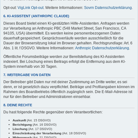
Opt-out:
VigLink Opt-out
. Weitere Informationen:
Sovrn Datenschutzerklärung
.
6. KI-ASSISTENT (ANTHROPIC CLAUDE)
Dieses Board bietet einen KI-gestützten Hilfe-Assistenten. Anfragen werden
zur Verarbeitung an Anthropic PBC (548 Market Street, San Francisco, CA
94105, USA) übermittelt. Es werden keine personenbezogenen Daten
dauerhaft gespeichert. Gesprächsverläufe werden ausschließlich für die
Dauer der Browsersitzung lokal im Browser gehalten. Rechtsgrundlage: Art. 6
Abs. 1 lit. f DSGVO. Weitere Informationen:
Anthropic Datenschutzerklärung
.
Öffentliche Forumsbeiträge werden zur Bereitstellung des KI-Assistenten
indexiert. Bei Löschung eines Beitrags erfolgt die Entfernung aus dem KI-
System innerhalb von 30 Tagen.
7. WEITERGABE VON DATEN
Der Betreiber gibt Daten nur mit deiner Zustimmung an Dritte weiter, es sei
denn, er ist gesetzlich dazu verpflichtet. Beiträge und Profilangaben können im
Rahmen des Boardbetriebs öffentlich zugänglich sein. Die E-Mail-Adresse ist
nur für den Betreiber und Administratoren einsehbar.
8. DEINE RECHTE
Du hast folgende Rechte gegenüber dem Verantwortlichen:
Auskunft
(Art. 15 DSGVO)
Berichtigung
(Art. 16 DSGVO)
Löschung
(Art. 17 DSGVO)
Einschränkung der Verarbeitung
(Art. 18 DSGVO)
Widerspruch
(Art. 21 DSGVO)