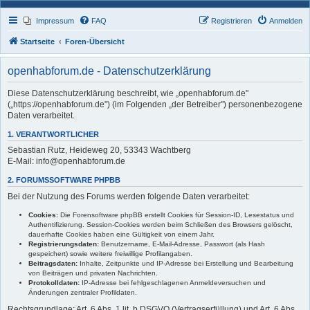
Impressum
FAQ
Registrieren
Anmelden
Startseite
Foren-Übersicht
openhabforum.de - Datenschutzerklärung
Diese Datenschutzerklärung beschreibt, wie „openhabforum.de"
(„https://openhabforum.de") (im Folgenden „der Betreiber") personenbezogene
Daten verarbeitet.
1. VERANTWORTLICHER
Sebastian Rutz, Heideweg 20, 53343 Wachtberg
E-Mail: info@openhabforum.de
2. FORUMSSOFTWARE PHPBB
Bei der Nutzung des Forums werden folgende Daten verarbeitet:
Cookies:
Die Forensoftware phpBB erstellt Cookies für Session-ID, Lesestatus und
Authentifizierung. Session-Cookies werden beim Schließen des Browsers gelöscht,
dauerhafte Cookies haben eine Gültigkeit von einem Jahr.
Registrierungsdaten:
Benutzername, E-Mail-Adresse, Passwort (als Hash
gespeichert) sowie weitere freiwillige Profilangaben.
Beitragsdaten:
Inhalte, Zeitpunkte und IP-Adresse bei Erstellung und Bearbeitung
von Beiträgen und privaten Nachrichten.
Protokolldaten:
IP-Adresse bei fehlgeschlagenen Anmeldeversuchen und
Änderungen zentraler Profildaten.
Rechtsgrundlage: Art. 6 Abs. 1 lit. b DSGVO (Vertragserfüllung) und Art. 6 Abs.