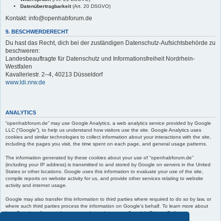
Datenübertragbarkeit
(Art. 20 DSGVO)
Kontakt: info@openhabforum.de
9. BESCHWERDERECHT
Du hast das Recht, dich bei der zuständigen Datenschutz-Aufsichtsbehörde zu
beschweren:
Landesbeauftragte für Datenschutz und Informationsfreiheit Nordrhein-
Westfalen
Kavalleriestr. 2–4, 40213 Düsseldorf
www.ldi.nrw.de
ANALYTICS
“openhabforum.de” may use Google Analytics, a web analytics service provided by Google
LLC (“Google”), to help us understand how visitors use the site. Google Analytics uses
cookies and similar technologies to collect information about your interactions with the site,
including the pages you visit, the time spent on each page, and general usage patterns.
The information generated by these cookies about your use of “openhabforum.de”
(including your IP address) is transmitted to and stored by Google on servers in the United
States or other locations. Google uses this information to evaluate your use of the site,
compile reports on website activity for us, and provide other services relating to website
activity and internet usage.
Google may also transfer this information to third parties where required to do so by law, or
where such third parties process the information on Google’s behalf. To learn more about
how Google collects and processes data, please see Google’s Privacy Policy at:
https://policies.google.com/privacy
.