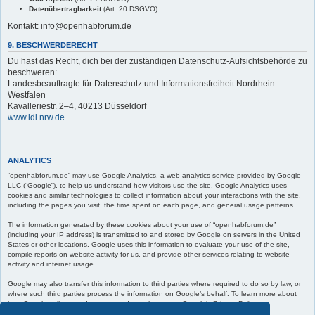
Datenübertragbarkeit
(Art. 20 DSGVO)
Kontakt: info@openhabforum.de
9. BESCHWERDERECHT
Du hast das Recht, dich bei der zuständigen Datenschutz-Aufsichtsbehörde zu
beschweren:
Landesbeauftragte für Datenschutz und Informationsfreiheit Nordrhein-
Westfalen
Kavalleriestr. 2–4, 40213 Düsseldorf
www.ldi.nrw.de
ANALYTICS
“openhabforum.de” may use Google Analytics, a web analytics service provided by Google
LLC (“Google”), to help us understand how visitors use the site. Google Analytics uses
cookies and similar technologies to collect information about your interactions with the site,
including the pages you visit, the time spent on each page, and general usage patterns.
The information generated by these cookies about your use of “openhabforum.de”
(including your IP address) is transmitted to and stored by Google on servers in the United
States or other locations. Google uses this information to evaluate your use of the site,
compile reports on website activity for us, and provide other services relating to website
activity and internet usage.
Google may also transfer this information to third parties where required to do so by law, or
where such third parties process the information on Google’s behalf. To learn more about
how Google collects and processes data, please see Google’s Privacy Policy at:
https://policies.google.com/privacy
.