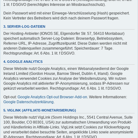
1 lit. f DSGVO (berechtigtes Interesse an Missbrauchsschutz).
Dein Passwort wird mit einer Einwege-Verschlüsselung (Hash) gespeichert.
Kein Vertreter des Betreibers wird dich nach deinem Passwort fragen.
3. SERVER-LOG-DATEIEN
Der Hosting-Anbieter (IONOS SE, Elgendorfer Str. 57, 56410 Montabaur)
speichert automatisch Server-Log-Dateien: Browsertyp, Betriebssystem,
Referrer-URL, IP-Adresse, Zugriffszeitpunkt. Diese Daten werden nicht mit
anderen Datenquellen zusammengeführt. Speicherdauer: 7 Tage.
Rechtsgrundlage: Art. 6 Abs. 1 lit. f DSGVO.
4. GOOGLE ANALYTICS
Diese Website nutzt Google Analytics, einen Webanalysedienst der Google
Ireland Limited (Gordon House, Barrow Street, Dublin 4, Irland). Google
Analytics verwendet Cookies zur Analyse der Websitenutzung. Wir nutzen
Google Analytics mit aktivierter IP-Anonymisierung, sodass IP-Adressen nur
gekürzt verarbeitet werden. Rechtsgrundlage: Art. 6 Abs. 1 lit. f DSGVO.
Opt-out:
Google Analytics Opt-out Browser-Add-on
. Weitere Informationen:
Google Datenschutzerklärung
.
5. VIGLINK (AFFILIATE-MONETARISIERUNG)
Diese Website nutzt VigLink (Sovrn Holdings Inc., 5541 Central Avenue, Suite
100, Boulder, CO 80301, USA) zur automatischen Umwandlung von Produkt-
und Händlerlinks in Affiliate-Links. VigLink setzt Cookies zur Klickverfolgung
und verarbeitet dabei besuchte Seiten, angeklickte Links sowie anonymisierte
IP-Adressen. Rechtsgrundlage: Art. 6 Abs. 1 lit. f DSGVO.