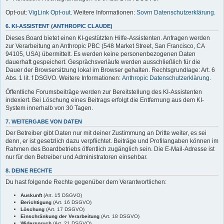
Opt-out:
VigLink Opt-out
. Weitere Informationen:
Sovrn Datenschutzerklärung
.
6. KI-ASSISTENT (ANTHROPIC CLAUDE)
Dieses Board bietet einen KI-gestützten Hilfe-Assistenten. Anfragen werden
zur Verarbeitung an Anthropic PBC (548 Market Street, San Francisco, CA
94105, USA) übermittelt. Es werden keine personenbezogenen Daten
dauerhaft gespeichert. Gesprächsverläufe werden ausschließlich für die
Dauer der Browsersitzung lokal im Browser gehalten. Rechtsgrundlage: Art. 6
Abs. 1 lit. f DSGVO. Weitere Informationen:
Anthropic Datenschutzerklärung
.
Öffentliche Forumsbeiträge werden zur Bereitstellung des KI-Assistenten
indexiert. Bei Löschung eines Beitrags erfolgt die Entfernung aus dem KI-
System innerhalb von 30 Tagen.
7. WEITERGABE VON DATEN
Der Betreiber gibt Daten nur mit deiner Zustimmung an Dritte weiter, es sei
denn, er ist gesetzlich dazu verpflichtet. Beiträge und Profilangaben können im
Rahmen des Boardbetriebs öffentlich zugänglich sein. Die E-Mail-Adresse ist
nur für den Betreiber und Administratoren einsehbar.
8. DEINE RECHTE
Du hast folgende Rechte gegenüber dem Verantwortlichen:
Auskunft
(Art. 15 DSGVO)
Berichtigung
(Art. 16 DSGVO)
Löschung
(Art. 17 DSGVO)
Einschränkung der Verarbeitung
(Art. 18 DSGVO)
Widerspruch
(Art. 21 DSGVO)