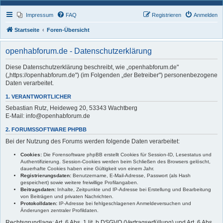
Impressum
FAQ
Registrieren
Anmelden
Startseite
Foren-Übersicht
openhabforum.de - Datenschutzerklärung
Diese Datenschutzerklärung beschreibt, wie „openhabforum.de"
(„https://openhabforum.de") (im Folgenden „der Betreiber") personenbezogene
Daten verarbeitet.
1. VERANTWORTLICHER
Sebastian Rutz, Heideweg 20, 53343 Wachtberg
E-Mail: info@openhabforum.de
2. FORUMSSOFTWARE PHPBB
Bei der Nutzung des Forums werden folgende Daten verarbeitet:
Cookies:
Die Forensoftware phpBB erstellt Cookies für Session-ID, Lesestatus und
Authentifizierung. Session-Cookies werden beim Schließen des Browsers gelöscht,
dauerhafte Cookies haben eine Gültigkeit von einem Jahr.
Registrierungsdaten:
Benutzername, E-Mail-Adresse, Passwort (als Hash
gespeichert) sowie weitere freiwillige Profilangaben.
Beitragsdaten:
Inhalte, Zeitpunkte und IP-Adresse bei Erstellung und Bearbeitung
von Beiträgen und privaten Nachrichten.
Protokolldaten:
IP-Adresse bei fehlgeschlagenen Anmeldeversuchen und
Änderungen zentraler Profildaten.
Rechtsgrundlage: Art. 6 Abs. 1 lit. b DSGVO (Vertragserfüllung) und Art. 6 Abs.