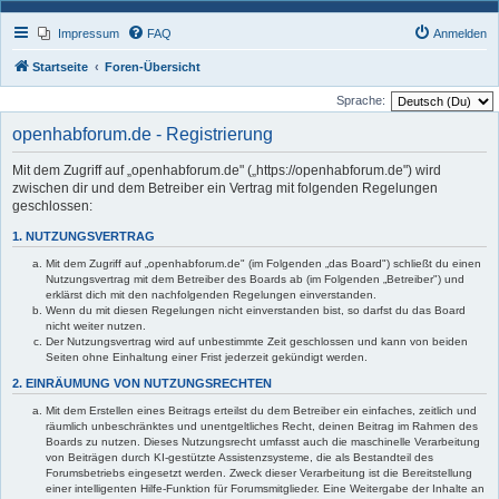
Impressum
FAQ
Anmelden
Startseite
Foren-Übersicht
Sprache:
openhabforum.de - Registrierung
Mit dem Zugriff auf „openhabforum.de" („https://openhabforum.de") wird
zwischen dir und dem Betreiber ein Vertrag mit folgenden Regelungen
geschlossen:
1. NUTZUNGSVERTRAG
Mit dem Zugriff auf „openhabforum.de" (im Folgenden „das Board") schließt du einen
Nutzungsvertrag mit dem Betreiber des Boards ab (im Folgenden „Betreiber") und
erklärst dich mit den nachfolgenden Regelungen einverstanden.
Wenn du mit diesen Regelungen nicht einverstanden bist, so darfst du das Board
nicht weiter nutzen.
Der Nutzungsvertrag wird auf unbestimmte Zeit geschlossen und kann von beiden
Seiten ohne Einhaltung einer Frist jederzeit gekündigt werden.
2. EINRÄUMUNG VON NUTZUNGSRECHTEN
Mit dem Erstellen eines Beitrags erteilst du dem Betreiber ein einfaches, zeitlich und
räumlich unbeschränktes und unentgeltliches Recht, deinen Beitrag im Rahmen des
Boards zu nutzen. Dieses Nutzungsrecht umfasst auch die maschinelle Verarbeitung
von Beiträgen durch KI-gestützte Assistenzsysteme, die als Bestandteil des
Forumsbetriebs eingesetzt werden. Zweck dieser Verarbeitung ist die Bereitstellung
einer intelligenten Hilfe-Funktion für Forumsmitglieder. Eine Weitergabe der Inhalte an