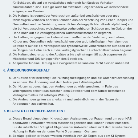
für Schäden, die auf ein vorsätzliches oder grob fahrlässiges Verhalten
zurückzuführen sind. Dies gilt auch für mittelbare Folgeschäden wie insbesondere
entgangenen Gewinn.
Die Haftung ist gegenüber Verbrauchern außer bei vorsätzlichem oder grob
fahrlässigem Verhalten oder bei Schäden aus der Verletzung von Leben, Körper und
Gesundheit und der Verletzung wesentlicher Vertragspflichten (Kardinalpflichten) auf
die bei Vertragsschluss typischerweise vorhersehbaren Schäden und im übrigen der
Höhe nach auf die vertragstypischen Durchschnittsschäden begrenzt.
Die Haftung ist gegenüber Unternehmern außer bei der Verletzung von Leben,
Körper und Gesundheit oder vorsätzlichem oder grob fahrlässigem Verhalten des
Betreibers auf die bei Vertragsschluss typischerweise vorhersehbaren Schäden und
im Übrigen der Höhe nach auf die vertragstypischen Durchschnittsschäden begrenzt.
Die Haftungsbegrenzung der Absätze a bis c gilt sinngemäß auch zugunsten der
Mitarbeiter und Erfüllungsgehilfen des Betreibers.
Ansprüche für eine Haftung aus zwingendem nationalem Recht bleiben unberührt.
6. ÄNDERUNGSVORBEHALT
Der Betreiber ist berechtigt, die Nutzungsbedingungen und die Datenschutzerklärung
zu ändern. Die Änderung wird dem Nutzer per E-Mail mitgeteilt.
Der Nutzer ist berechtigt, den Änderungen zu widersprechen. Im Falle des
Widerspruchs erlischt das zwischen dem Betreiber und dem Nutzer bestehende
Vertragsverhältnis mit sofortiger Wirkung.
Die Änderungen gelten als anerkannt und verbindlich, wenn der Nutzer den
Änderungen zugestimmt hat.
7. KI-GESTÜTZTER HILFE-ASSISTENT
Dieses Board bietet einen KI-gestützten Assistenten, der Fragen rund um openHAB
beantwortet. Antworten werden maschinell generiert und können Fehler enthalten.
Für die inhaltliche Richtigkeit KI-generierter Antworten übernimmt der Betreiber keine
Haftung im Rahmen der unter Punkt 5 genannten Grenzen.
Beiträge gelöschter Nutzer werden innerhalb von 30 Tagen aus dem KI-System