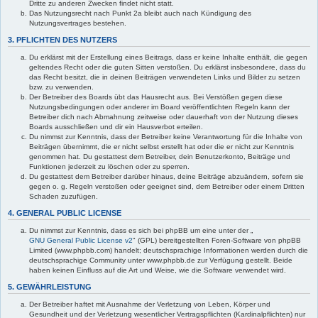
Dritte zu anderen Zwecken findet nicht statt.
Das Nutzungsrecht nach Punkt 2a bleibt auch nach Kündigung des
Nutzungsvertrages bestehen.
3. PFLICHTEN DES NUTZERS
Du erklärst mit der Erstellung eines Beitrags, dass er keine Inhalte enthält, die gegen
geltendes Recht oder die guten Sitten verstoßen. Du erklärst insbesondere, dass du
das Recht besitzt, die in deinen Beiträgen verwendeten Links und Bilder zu setzen
bzw. zu verwenden.
Der Betreiber des Boards übt das Hausrecht aus. Bei Verstößen gegen diese
Nutzungsbedingungen oder anderer im Board veröffentlichten Regeln kann der
Betreiber dich nach Abmahnung zeitweise oder dauerhaft von der Nutzung dieses
Boards ausschließen und dir ein Hausverbot erteilen.
Du nimmst zur Kenntnis, dass der Betreiber keine Verantwortung für die Inhalte von
Beiträgen übernimmt, die er nicht selbst erstellt hat oder die er nicht zur Kenntnis
genommen hat. Du gestattest dem Betreiber, dein Benutzerkonto, Beiträge und
Funktionen jederzeit zu löschen oder zu sperren.
Du gestattest dem Betreiber darüber hinaus, deine Beiträge abzuändern, sofern sie
gegen o. g. Regeln verstoßen oder geeignet sind, dem Betreiber oder einem Dritten
Schaden zuzufügen.
4. GENERAL PUBLIC LICENSE
Du nimmst zur Kenntnis, dass es sich bei phpBB um eine unter der „
GNU General Public License v2
" (GPL) bereitgestellten Foren-Software von phpBB
Limited (www.phpbb.com) handelt; deutschsprachige Informationen werden durch die
deutschsprachige Community unter www.phpbb.de zur Verfügung gestellt. Beide
haben keinen Einfluss auf die Art und Weise, wie die Software verwendet wird.
5. GEWÄHRLEISTUNG
Der Betreiber haftet mit Ausnahme der Verletzung von Leben, Körper und
Gesundheit und der Verletzung wesentlicher Vertragspflichten (Kardinalpflichten) nur