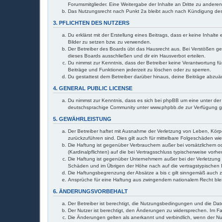
Forumsmitglieder. Eine Weitergabe der Inhalte an Dritte zu anderen 
Das Nutzungsrecht nach Punkt 2a bleibt auch nach Kündigung de
3. PFLICHTEN DES NUTZERS
Du erklärst mit der Erstellung eines Beitrags, dass er keine Inhal
Bilder zu setzen bzw. zu verwenden.
Der Betreiber des Boards übt das Hausrecht aus. Bei Verstößen g
dieses Boards ausschließen und dir ein Hausverbot erteilen.
Du nimmst zur Kenntnis, dass der Betreiber keine Verantwortung für
Beiträge und Funktionen jederzeit zu löschen oder zu sperren.
Du gestattest dem Betreiber darüber hinaus, deine Beiträge abzuä
4. GENERAL PUBLIC LICENSE
Du nimmst zur Kenntnis, dass es sich bei phpBB um eine unter der 
deutschsprachige Community unter www.phpbb.de zur Verfügung gest
5. GEWÄHRLEISTUNG
Der Betreiber haftet mit Ausnahme der Verletzung von Leben, Körper
zurückzuführen sind. Dies gilt auch für mittelbare Folgeschäden 
Die Haftung ist gegenüber Verbrauchern außer bei vorsätzlichem o
(Kardinalpflichten) auf die bei Vertragsschluss typischerweise vo
Die Haftung ist gegenüber Unternehmern außer bei der Verletzung 
Schäden und im Übrigen der Höhe nach auf die vertragstypischen 
Die Haftungsbegrenzung der Absätze a bis c gilt sinngemäß auch zu
Ansprüche für eine Haftung aus zwingendem nationalem Recht ble
6. ÄNDERUNGSVORBEHALT
Der Betreiber ist berechtigt, die Nutzungsbedingungen und die Dat
Der Nutzer ist berechtigt, den Änderungen zu widersprechen. Im Fa
Die Änderungen gelten als anerkannt und verbindlich, wenn der N