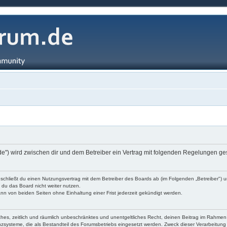
.de") wird zwischen dir und dem Betreiber ein Vertrag mit folgenden Regelungen g
 schließt du einen Nutzungsvertrag mit dem Betreiber des Boards ab (im Folgenden „Betreiber") 
 du das Board nicht weiter nutzen.
nn von beiden Seiten ohne Einhaltung einer Frist jederzeit gekündigt werden.
nfaches, zeitlich und räumlich unbeschränktes und unentgeltliches Recht, deinen Beitrag im Rahm
systeme, die als Bestandteil des Forumsbetriebs eingesetzt werden. Zweck dieser Verarbeitung ist 