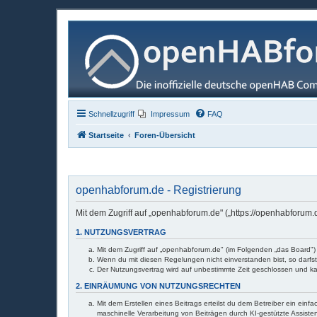
Schnellzugriff
Impressum
FAQ
Startseite
Foren-Übersicht
openhabforum.de - Registrierung
Mit dem Zugriff auf „openhabforum.de" („https://openhabforum
1. NUTZUNGSVERTRAG
Mit dem Zugriff auf „openhabforum.de" (im Folgenden „das Board")
Wenn du mit diesen Regelungen nicht einverstanden bist, so darfst
Der Nutzungsvertrag wird auf unbestimmte Zeit geschlossen und ka
2. EINRÄUMUNG VON NUTZUNGSRECHTEN
Mit dem Erstellen eines Beitrags erteilst du dem Betreiber ein ei
maschinelle Verarbeitung von Beiträgen durch KI-gestützte Assistenz