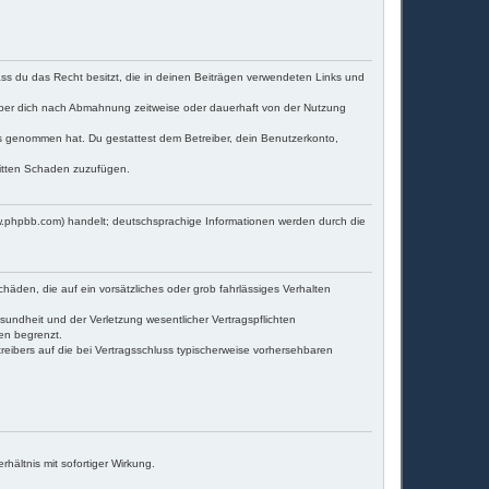
dass du das Recht besitzt, die in deinen Beiträgen verwendeten Links und
iber dich nach Abmahnung zeitweise oder dauerhaft von der Nutzung
tnis genommen hat. Du gestattest dem Betreiber, dein Benutzerkonto,
ritten Schaden zuzufügen.
w.phpbb.com) handelt; deutschsprachige Informationen werden durch die
häden, die auf ein vorsätzliches oder grob fahrlässiges Verhalten
undheit und der Verletzung wesentlicher Vertragspflichten
en begrenzt.
eibers auf die bei Vertragsschluss typischerweise vorhersehbaren
ältnis mit sofortiger Wirkung.