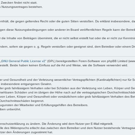
Zwecken findet nicht statt.
s Nutzungsvertrages bestehen.
te enthält, die gegen geltendes Recht oder die guten Sitten verstoßen. Du erklärst insbesondere, 
egen diese Nutzungsbedingungen oder anderer im Board veröffentlichten Regeln kann der Betre
 die Inhalte von Beiträgen übernimmt, die er nicht selbst erstellt hat oder die er nicht zur Kenn
ndern, sofern sie gegen o. g. Regeln verstoßen oder geeignet sind, dem Betreiber oder einem D
„
GNU General Public License v2
" (GPL) bereitgestellten Foren-Software von phpBB Limited (ww
ellt. Beide haben keinen Einfluss auf die Art und Weise, wie die Software verwendet wird.
 und Gesundheit und der Verletzung wesentlicher Vertragspflichten (Kardinalpflichten) nur für Sc
wie insbesondere entgangenen Gewinn.
der grob fahrlässigem Verhalten oder bei Schäden aus der Verletzung von Leben, Körper und Ges
rhersehbaren Schäden und im übrigen der Höhe nach auf die vertragstypischen Durchschnittsschäd
von Leben, Körper und Gesundheit oder vorsätzlichem oder grob fahrlässigem Verhalten des Betr
Durchschnittsschäden begrenzt.
gunsten der Mitarbeiter und Erfüllungsgehilfen des Betreibers.
iben unberührt.
enschutzerklärung zu ändern. Die Änderung wird dem Nutzer per E-Mail mitgeteilt.
lle des Widerspruchs erlischt das zwischen dem Betreiber und dem Nutzer bestehende Vertragsverh
utzer den Änderungen zugestimmt hat.