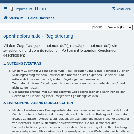
Impressum
FAQ
Anmelden
Startseite
Foren-Übersicht
Sprache:
openhabforum.de - Registrierung
Mit dem Zugriff auf „openhabforum.de" („https://openhabforum.de") wird
zwischen dir und dem Betreiber ein Vertrag mit folgenden Regelungen
geschlossen:
1. NUTZUNGSVERTRAG
Mit dem Zugriff auf „openhabforum.de" (im Folgenden „das Board") schließt du einen
Nutzungsvertrag mit dem Betreiber des Boards ab (im Folgenden „Betreiber") und
erklärst dich mit den nachfolgenden Regelungen einverstanden.
Wenn du mit diesen Regelungen nicht einverstanden bist, so darfst du das Board
nicht weiter nutzen.
Der Nutzungsvertrag wird auf unbestimmte Zeit geschlossen und kann von beiden
Seiten ohne Einhaltung einer Frist jederzeit gekündigt werden.
2. EINRÄUMUNG VON NUTZUNGSRECHTEN
Mit dem Erstellen eines Beitrags erteilst du dem Betreiber ein einfaches, zeitlich und
räumlich unbeschränktes und unentgeltliches Recht, deinen Beitrag im Rahmen des
Boards zu nutzen. Dieses Nutzungsrecht umfasst auch die maschinelle Verarbeitung
von Beiträgen durch KI-gestützte Assistenzsysteme, die als Bestandteil des
Forumsbetriebs eingesetzt werden. Zweck dieser Verarbeitung ist die Bereitstellung
einer intelligenten Hilfe-Funktion für Forumsmitglieder. Eine Weitergabe der Inhalte an