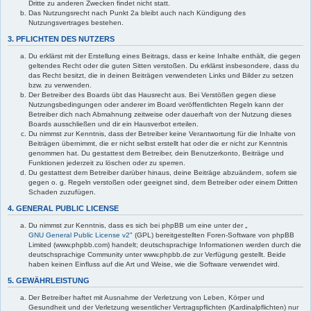
Dritte zu anderen Zwecken findet nicht statt.
Das Nutzungsrecht nach Punkt 2a bleibt auch nach Kündigung des
Nutzungsvertrages bestehen.
3. PFLICHTEN DES NUTZERS
Du erklärst mit der Erstellung eines Beitrags, dass er keine Inhalte enthält, die gegen
geltendes Recht oder die guten Sitten verstoßen. Du erklärst insbesondere, dass du
das Recht besitzt, die in deinen Beiträgen verwendeten Links und Bilder zu setzen
bzw. zu verwenden.
Der Betreiber des Boards übt das Hausrecht aus. Bei Verstößen gegen diese
Nutzungsbedingungen oder anderer im Board veröffentlichten Regeln kann der
Betreiber dich nach Abmahnung zeitweise oder dauerhaft von der Nutzung dieses
Boards ausschließen und dir ein Hausverbot erteilen.
Du nimmst zur Kenntnis, dass der Betreiber keine Verantwortung für die Inhalte von
Beiträgen übernimmt, die er nicht selbst erstellt hat oder die er nicht zur Kenntnis
genommen hat. Du gestattest dem Betreiber, dein Benutzerkonto, Beiträge und
Funktionen jederzeit zu löschen oder zu sperren.
Du gestattest dem Betreiber darüber hinaus, deine Beiträge abzuändern, sofern sie
gegen o. g. Regeln verstoßen oder geeignet sind, dem Betreiber oder einem Dritten
Schaden zuzufügen.
4. GENERAL PUBLIC LICENSE
Du nimmst zur Kenntnis, dass es sich bei phpBB um eine unter der „
GNU General Public License v2
" (GPL) bereitgestellten Foren-Software von phpBB
Limited (www.phpbb.com) handelt; deutschsprachige Informationen werden durch die
deutschsprachige Community unter www.phpbb.de zur Verfügung gestellt. Beide
haben keinen Einfluss auf die Art und Weise, wie die Software verwendet wird.
5. GEWÄHRLEISTUNG
Der Betreiber haftet mit Ausnahme der Verletzung von Leben, Körper und
Gesundheit und der Verletzung wesentlicher Vertragspflichten (Kardinalpflichten) nur