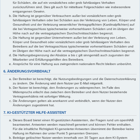
für Schäden, die auf ein vorsätzliches oder grob fahrlässiges Verhalten
zurückzuführen sind. Dies gilt auch für mittelbare Folgeschäden wie insbesondere
entgangenen Gewinn.
Die Haftung ist gegenüber Verbrauchern außer bei vorsätzlichem oder grob
fahrlässigem Verhalten oder bei Schäden aus der Verletzung von Leben, Körper und
Gesundheit und der Verletzung wesentlicher Vertragspflichten (Kardinalpflichten) auf
die bei Vertragsschluss typischerweise vorhersehbaren Schäden und im übrigen der
Höhe nach auf die vertragstypischen Durchschnittsschäden begrenzt.
Die Haftung ist gegenüber Unternehmern außer bei der Verletzung von Leben,
Körper und Gesundheit oder vorsätzlichem oder grob fahrlässigem Verhalten des
Betreibers auf die bei Vertragsschluss typischerweise vorhersehbaren Schäden und
im Übrigen der Höhe nach auf die vertragstypischen Durchschnittsschäden begrenzt.
Die Haftungsbegrenzung der Absätze a bis c gilt sinngemäß auch zugunsten der
Mitarbeiter und Erfüllungsgehilfen des Betreibers.
Ansprüche für eine Haftung aus zwingendem nationalem Recht bleiben unberührt.
6. ÄNDERUNGSVORBEHALT
Der Betreiber ist berechtigt, die Nutzungsbedingungen und die Datenschutzerklärung
zu ändern. Die Änderung wird dem Nutzer per E-Mail mitgeteilt.
Der Nutzer ist berechtigt, den Änderungen zu widersprechen. Im Falle des
Widerspruchs erlischt das zwischen dem Betreiber und dem Nutzer bestehende
Vertragsverhältnis mit sofortiger Wirkung.
Die Änderungen gelten als anerkannt und verbindlich, wenn der Nutzer den
Änderungen zugestimmt hat.
7. KI-GESTÜTZTER HILFE-ASSISTENT
Dieses Board bietet einen KI-gestützten Assistenten, der Fragen rund um openHAB
beantwortet. Antworten werden maschinell generiert und können Fehler enthalten.
Für die inhaltliche Richtigkeit KI-generierter Antworten übernimmt der Betreiber keine
Haftung im Rahmen der unter Punkt 5 genannten Grenzen.
Beiträge gelöschter Nutzer werden innerhalb von 30 Tagen aus dem KI-System